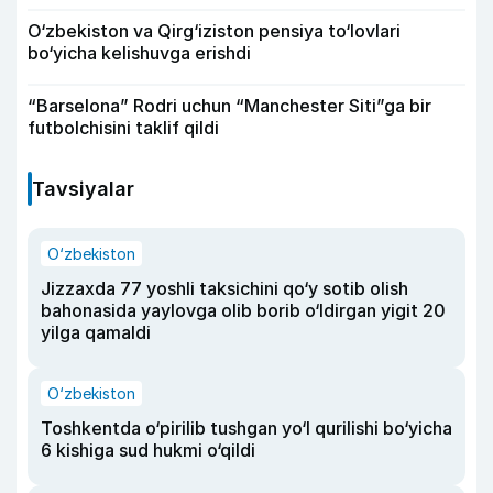
O‘zbekiston va Qirg‘iziston pensiya to‘lovlari
bo‘yicha kelishuvga erishdi
“Barselona” Rodri uchun “Manchester Siti”ga bir
futbolchisini taklif qildi
Tavsiyalar
O‘zbekiston
Jizzaxda 77 yoshli taksichini qo‘y sotib olish
bahonasida yaylovga olib borib o‘ldirgan yigit 20
yilga qamaldi
O‘zbekiston
Toshkentda o‘pirilib tushgan yo‘l qurilishi bo‘yicha
6 kishiga sud hukmi o‘qildi