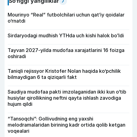
So‘nggi yangiliklar
Mourinyo “Real” futbolchilari uchun qat’iy qoidalar
o‘rnatdi
Sirdaryodagi mudhish YTHda uch kishi halok boʻldi
Tayvan 2027-yilda mudofaa xarajatlarini 16 foizga
oshiradi
Taniqli rejissyor Kristofer Nolan haqida ko‘pchilik
bilmaydigan 6 ta qiziqarli fakt
Saudiya mudofaa pakti imzolaganidan ikki kun o‘tib
husiylar qirollikning neftni qayta ishlash zavodiga
hujum qildi
“Tansoqchi”: Gollivudning eng yaxshi
melodramalaridan birining kadr ortida qolib ketgan
voqealari