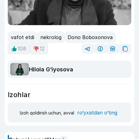
vafot etdi
nekrolog
Dono Boboxonova
108
12
Hilola G‘iyosova
Izohlar
ro‘yxatdan o‘ting
Izoh qoldirish uchun, avval