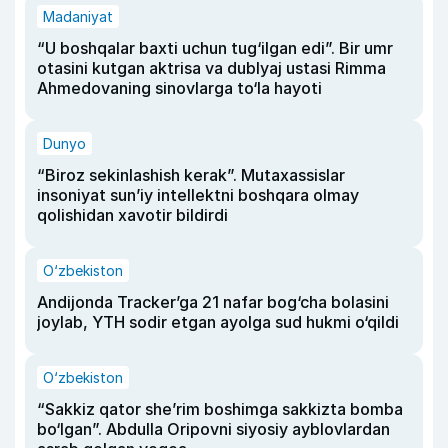
Madaniyat
“U boshqalar baxti uchun tug‘ilgan edi”. Bir umr
otasini kutgan aktrisa va dublyaj ustasi Rimma
Ahmedovaning sinovlarga to‘la hayoti
Dunyo
“Biroz sekinlashish kerak”. Mutaxassislar
insoniyat sun’iy intellektni boshqara olmay
qolishidan xavotir bildirdi
O‘zbekiston
Andijonda Tracker’ga 21 nafar bog‘cha bolasini
joylab, YTH sodir etgan ayolga sud hukmi o‘qildi
O‘zbekiston
“Sakkiz qator she’rim boshimga sakkizta bomba
bo‘lgan”. Abdulla Oripovni siyosiy ayblovlardan