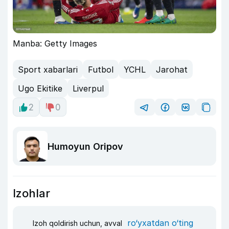
Manba: Getty Images
Sport xabarlari
Futbol
YCHL
Jarohat
Ugo Ekitike
Liverpul
2
0
Humoyun Oripov
Izohlar
ro‘yxatdan o‘ting
Izoh qoldirish uchun, avval