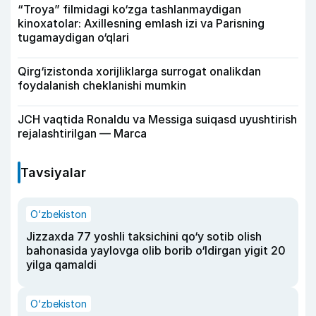
“Troya” filmidagi ko‘zga tashlanmaydigan
kinoxatolar: Axillesning emlash izi va Parisning
tugamaydigan o‘qlari
Qirg‘izistonda xorijliklarga surrogat onalikdan
foydalanish cheklanishi mumkin
JCH vaqtida Ronaldu va Messiga suiqasd uyushtirish
rejalashtirilgan — Marca
Tavsiyalar
O‘zbekiston
Jizzaxda 77 yoshli taksichini qo‘y sotib olish
bahonasida yaylovga olib borib o‘ldirgan yigit 20
yilga qamaldi
O‘zbekiston