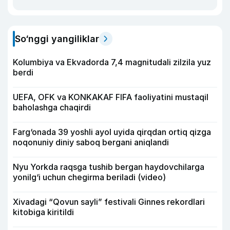
So‘nggi yangiliklar
Kolumbiya va Ekvadorda 7,4 magnitudali zilzila yuz
berdi
UEFA, OFK va KONKAKAF FIFA faoliyatini mustaqil
baholashga chaqirdi
Farg‘onada 39 yoshli ayol uyida qirqdan ortiq qizga
noqonuniy diniy saboq bergani aniqlandi
Nyu Yorkda raqsga tushib bergan haydovchilarga
yonilg‘i uchun chegirma beriladi (video)
Xivadagi “Qovun sayli” festivali Ginnes rekordlari
kitobiga kiritildi