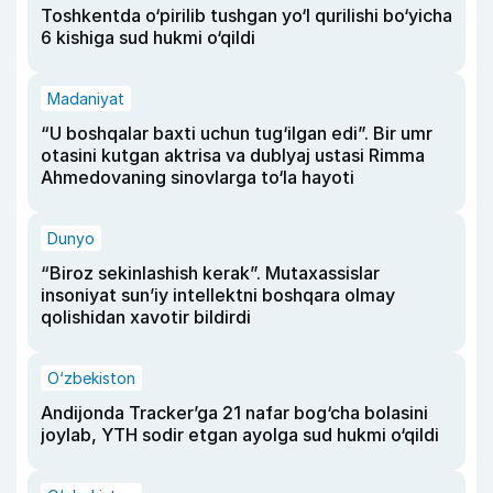
Toshkentda o‘pirilib tushgan yo‘l qurilishi bo‘yicha
6 kishiga sud hukmi o‘qildi
Madaniyat
“U boshqalar baxti uchun tug‘ilgan edi”. Bir umr
otasini kutgan aktrisa va dublyaj ustasi Rimma
Ahmedovaning sinovlarga to‘la hayoti
Dunyo
“Biroz sekinlashish kerak”. Mutaxassislar
insoniyat sun’iy intellektni boshqara olmay
qolishidan xavotir bildirdi
O‘zbekiston
Andijonda Tracker’ga 21 nafar bog‘cha bolasini
joylab, YTH sodir etgan ayolga sud hukmi o‘qildi