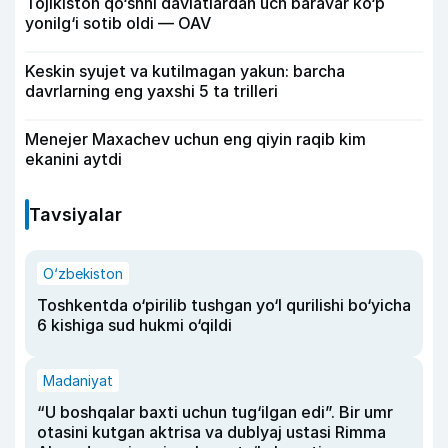
Tojikiston qo‘shni davlatlardan uch baravar ko‘p
yonilg‘i sotib oldi — OAV
Keskin syujet va kutilmagan yakun: barcha
davrlarning eng yaxshi 5 ta trilleri
Menejer Maxachev uchun eng qiyin raqib kim
ekanini aytdi
Tavsiyalar
O‘zbekiston
Toshkentda o‘pirilib tushgan yo‘l qurilishi bo‘yicha
6 kishiga sud hukmi o‘qildi
Madaniyat
“U boshqalar baxti uchun tug‘ilgan edi”. Bir umr
otasini kutgan aktrisa va dublyaj ustasi Rimma