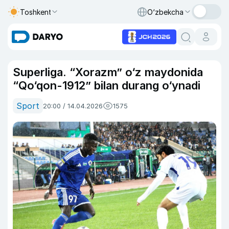
Toshkent
O‘zbekcha
Superliga. “Xorazm” o‘z maydonida
“Qo‘qon-1912” bilan durang o‘ynadi
Sport
20:00 / 14.04.2026
1575