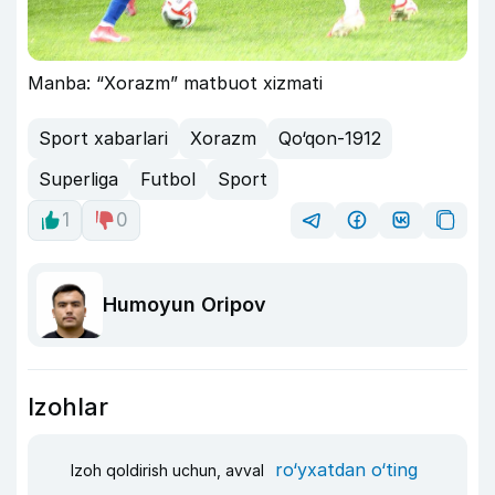
Manba: “Xorazm” matbuot xizmati
Sport xabarlari
Xorazm
Qo‘qon-1912
Superliga
Futbol
Sport
1
0
Humoyun Oripov
Izohlar
ro‘yxatdan o‘ting
Izoh qoldirish uchun, avval