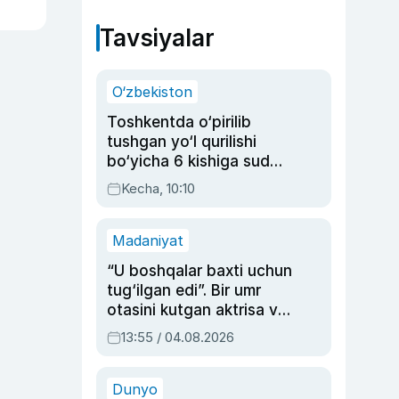
Tavsiyalar
O‘zbekiston
Toshkentda o‘pirilib
tushgan yo‘l qurilishi
bo‘yicha 6 kishiga sud
hukmi o‘qildi
Kecha, 10:10
Madaniyat
“U boshqalar baxti uchun
tug‘ilgan edi”. Bir umr
otasini kutgan aktrisa va
dublyaj ustasi Rimma
13:55 / 04.08.2026
Ahmedovaning
sinovlarga to‘la hayoti
Dunyo