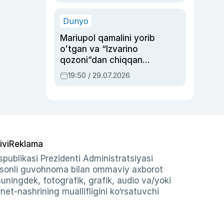
qolgan voqea
Dunyo
Mariupol qamalini yorib
oʻtgan va “Izvarino
qozoni”dan chiqqan
qahramon — Ukraina
19:50 / 29.07.2026
armiyasi bosh
qoʻmondoni Drapatiy
haqida
ivi
Reklama
publikasi Prezidenti Administratsiyasi
-sonli guvohnoma bilan ommaviy axborot
shuningdek, fotografik, grafik, audio va/yoki
et-nashrining muallifligini ko‘rsatuvchi