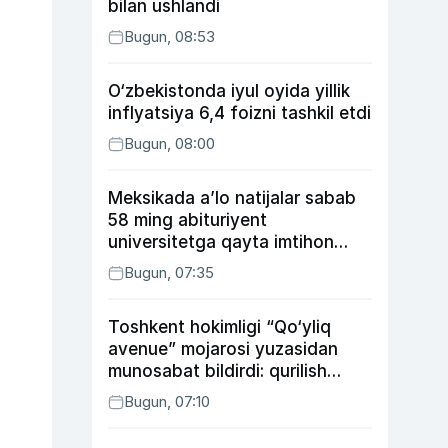
bilan ushlandi
Bugun, 08:53
O‘zbekistonda iyul oyida yillik
inflyatsiya 6,4 foizni tashkil etdi
Bugun, 08:00
Meksikada a’lo natijalar sabab
58 ming abituriyent
universitetga qayta imtihon
topshiradi
Bugun, 07:35
Toshkent hokimligi “Qo‘yliq
avenue” mojarosi yuzasidan
munosabat bildirdi: qurilish
ishlarining 53 foizi yakunlangan
Bugun, 07:10