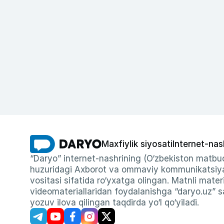
Maxfiylik siyosati
Internet-nas
“Daryo” internet-nashrining (O‘zbekiston matbuo
huzuridagi Axborot va ommaviy kommunikatsiyal
vositasi sifatida ro‘yxatga olingan. Matnli materi
videomateriallaridan foydalanishga “daryo.uz” sa
yozuv ilova qilingan taqdirda yo‘l qo‘yiladi.