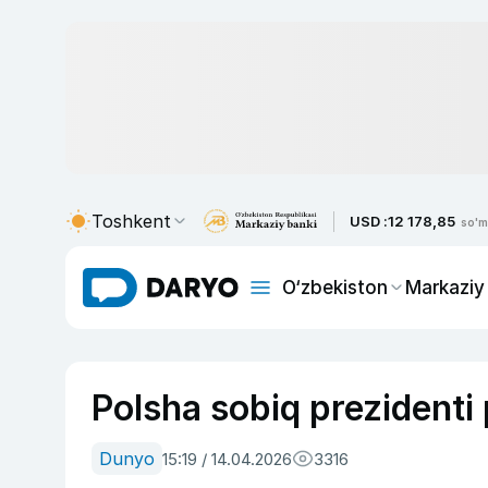
Toshkent
USD :
12 178,85
so'm
O‘zbekiston
Markaziy
Polsha sobiq prezidenti 
Dunyo
15:19 / 14.04.2026
3316