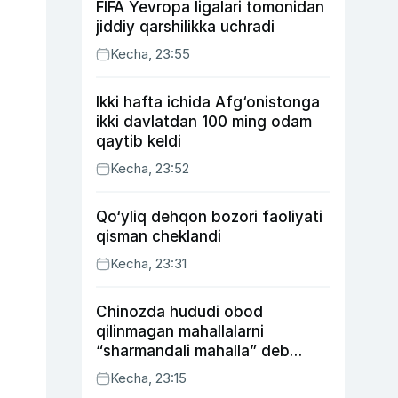
FIFA Yevropa ligalari tomonidan
jiddiy qarshilikka uchradi
Kecha, 23:55
Ikki hafta ichida Afg‘onistonga
ikki davlatdan 100 ming odam
qaytib keldi
Kecha, 23:52
Qo‘yliq dehqon bozori faoliyati
qisman cheklandi
Kecha, 23:31
Chinozda hududi obod
qilinmagan mahallalarni
“sharmandali mahalla” deb
belgilash boshlandi
Kecha, 23:15