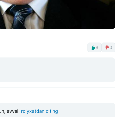
8
0
un, avval
ro‘yxatdan o‘ting