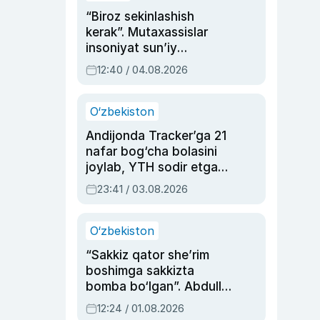
“Biroz sekinlashish
kerak”. Mutaxassislar
insoniyat sun’iy
intellektni boshqara
12:40 / 04.08.2026
olmay qolishidan xavotir
bildirdi
O‘zbekiston
Andijonda Tracker’ga 21
nafar bog‘cha bolasini
joylab, YTH sodir etgan
ayolga sud hukmi o‘qildi
23:41 / 03.08.2026
O‘zbekiston
“Sakkiz qator she’rim
boshimga sakkizta
bomba bo‘lgan”. Abdulla
Oripovni siyosiy
12:24 / 01.08.2026
ayblovlardan asrab