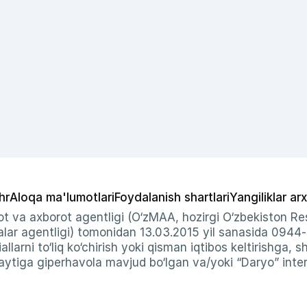
hr
Aloqa ma'lumotlari
Foydalanish shartlari
Yangiliklar arx
t va axborot agentligi (O‘zMAA, hozirgi O‘zbekiston Res
ar agentligi) tomonidan 13.03.2015 yil sanasida 0944
allarni to‘liq ko‘chirish yoki qisman iqtibos keltirishga, 
ytiga giperhavola mavjud bo‘lgan va/yoki “Daryo” intern