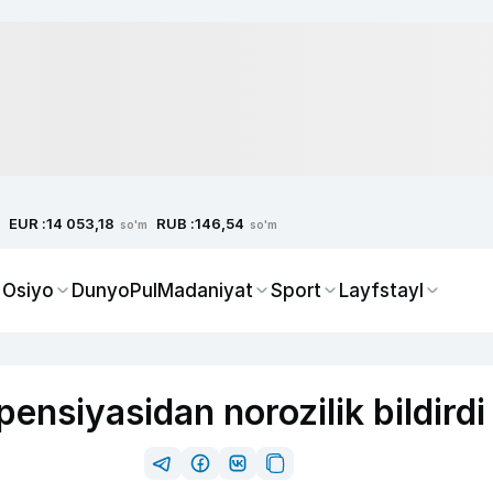
EUR :
RUB :
14 053,18
146,54
so'm
so'm
 Osiyo
Dunyo
Pul
Madaniyat
Sport
Layfstayl
pensiyasidan norozilik bildirdi