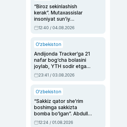
“Biroz sekinlashish
kerak”. Mutaxassislar
insoniyat sun’iy
intellektni boshqara
12:40 / 04.08.2026
olmay qolishidan xavotir
bildirdi
O‘zbekiston
Andijonda Tracker’ga 21
nafar bog‘cha bolasini
joylab, YTH sodir etgan
ayolga sud hukmi o‘qildi
23:41 / 03.08.2026
O‘zbekiston
“Sakkiz qator she’rim
boshimga sakkizta
bomba bo‘lgan”. Abdulla
Oripovni siyosiy
12:24 / 01.08.2026
ayblovlardan asrab