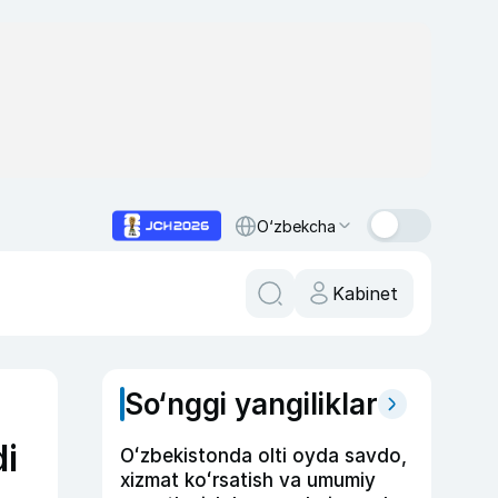
O‘zbekcha
Kabinet
So‘nggi yangiliklar
di
Oʻzbekistonda olti oyda savdo,
xizmat koʻrsatish va umumiy