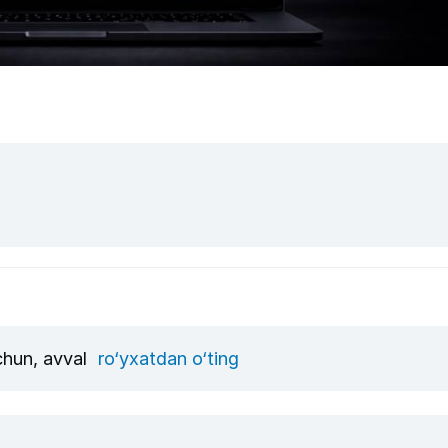
uchun, avval
ro‘yxatdan o‘ting