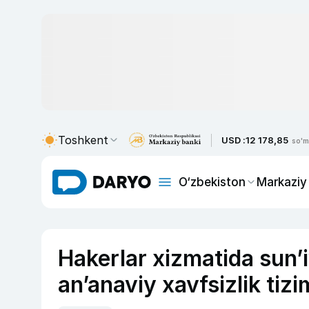
Toshkent
USD :
12 178,85
so'm
O‘zbekiston
Markaziy
Hakerlar xizmatida sun’i
an’anaviy xavfsizlik tiz