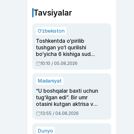
Tavsiyalar
O‘zbekiston
Toshkentda o‘pirilib
tushgan yo‘l qurilishi
bo‘yicha 6 kishiga sud
hukmi o‘qildi
10:10 / 05.08.2026
Madaniyat
“U boshqalar baxti uchun
tug‘ilgan edi”. Bir umr
otasini kutgan aktrisa va
dublyaj ustasi Rimma
13:55 / 04.08.2026
Ahmedovaning
sinovlarga to‘la hayoti
Dunyo