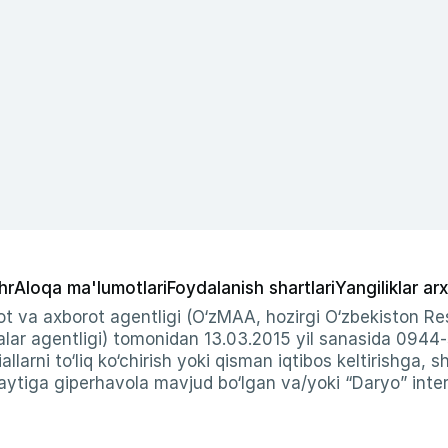
hr
Aloqa ma'lumotlari
Foydalanish shartlari
Yangiliklar arx
t va axborot agentligi (O‘zMAA, hozirgi O‘zbekiston Res
ar agentligi) tomonidan 13.03.2015 yil sanasida 0944
allarni to‘liq ko‘chirish yoki qisman iqtibos keltirishga, 
ytiga giperhavola mavjud bo‘lgan va/yoki “Daryo” intern