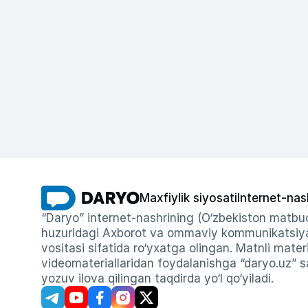
Maxfiylik siyosati
Internet-nas
“Daryo” internet-nashrining (O‘zbekiston matbuo
huzuridagi Axborot va ommaviy kommunikatsiyal
vositasi sifatida ro‘yxatga olingan. Matnli materi
videomateriallaridan foydalanishga “daryo.uz” sa
yozuv ilova qilingan taqdirda yo‘l qo‘yiladi.