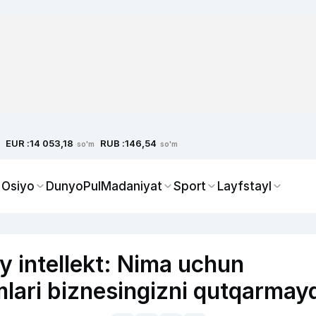
EUR :
RUB :
14 053,18
146,54
so'm
so'm
 Osiyo
Dunyo
Pul
Madaniyat
Sport
Layfstayl
y intellekt: Nima uchun
imlari biznesingizni qutqarmay