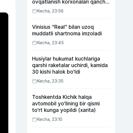
ovqatlanish korxonalari qancha
soliq toʻlagani ochiqlandi
Kecha, 23:56
Vinisius “Real” bilan uzoq
muddatli shartnoma imzoladi
Kecha, 23:45
Husiylar hukumat kuchlariga
qarshi raketalar uchirdi, kamida
30 kishi halok bo‘ldi
Kecha, 23:35
Toshkentda Kichik halqa
avtomobil yo‘lining bir qismi
to‘rt kunga yopildi (xarita)
Kecha, 23:10