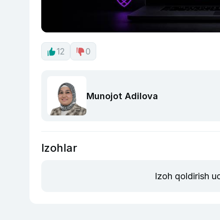
12
0
Munojot Adilova
Izohlar
Izoh qoldirish 