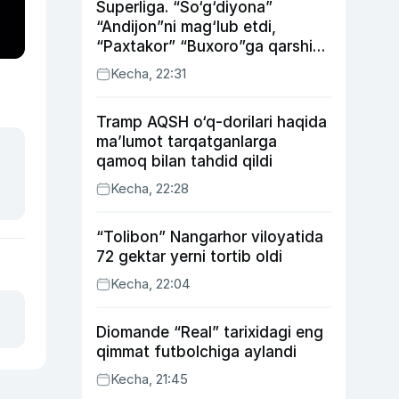
Superliga. “So‘g‘diyona”
“Andijon”ni mag‘lub etdi,
“Paxtakor” “Buxoro”ga qarshi
bahsda g‘alabani qo‘ldan
Kecha, 22:31
chiqardi
Tramp AQSH o‘q-dorilari haqida
ma’lumot tarqatganlarga
qamoq bilan tahdid qildi
Kecha, 22:28
“Tolibon” Nangarhor viloyatida
72 gektar yerni tortib oldi
Kecha, 22:04
Diomande “Real” tarixidagi eng
qimmat futbolchiga aylandi
Kecha, 21:45