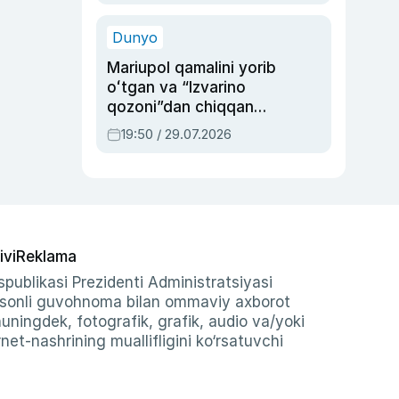
qolgan voqea
Dunyo
Mariupol qamalini yorib
oʻtgan va “Izvarino
qozoni”dan chiqqan
qahramon — Ukraina
19:50 / 29.07.2026
armiyasi bosh
qoʻmondoni Drapatiy
haqida
ivi
Reklama
publikasi Prezidenti Administratsiyasi
-sonli guvohnoma bilan ommaviy axborot
shuningdek, fotografik, grafik, audio va/yoki
et-nashrining muallifligini ko‘rsatuvchi