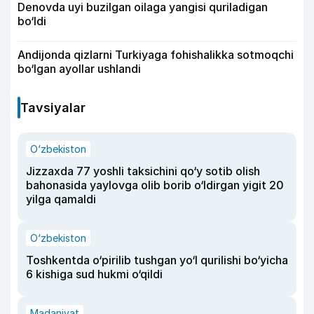
Denovda uyi buzilgan oilaga yangisi quriladigan
bo‘ldi
Andijonda qizlarni Turkiyaga fohishalikka sotmoqchi
bo‘lgan ayollar ushlandi
Tavsiyalar
O‘zbekiston
Jizzaxda 77 yoshli taksichini qo‘y sotib olish
bahonasida yaylovga olib borib o‘ldirgan yigit 20
yilga qamaldi
O‘zbekiston
Toshkentda o‘pirilib tushgan yo‘l qurilishi bo‘yicha
6 kishiga sud hukmi o‘qildi
Madaniyat