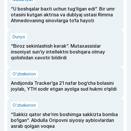
“U boshqalar baxti uchun tug‘ilgan edi”. Bir umr
otasini kutgan aktrisa va dublyaj ustasi Rimma
Ahmedovaning sinovlarga to‘la hayoti
Dunyo
“Biroz sekinlashish kerak”. Mutaxassislar
insoniyat sun’iy intellektni boshqara olmay
qolishidan xavotir bildirdi
O‘zbekiston
Andijonda Tracker’ga 21 nafar bog‘cha bolasini
joylab, YTH sodir etgan ayolga sud hukmi o‘qildi
O‘zbekiston
“Sakkiz qator she’rim boshimga sakkizta bomba
bo‘lgan”. Abdulla Oripovni siyosiy ayblovlardan
asrab qolgan voqea