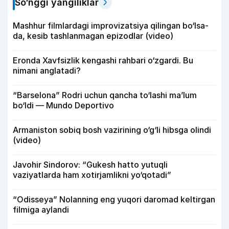
So‘nggi yangiliklar
Mashhur filmlardagi improvizatsiya qilingan bo‘lsa-
da, kesib tashlanmagan epizodlar (video)
Eronda Xavfsizlik kengashi rahbari o‘zgardi. Bu
nimani anglatadi?
“Barselona” Rodri uchun qancha to‘lashi ma’lum
bo‘ldi — Mundo Deportivo
Armaniston sobiq bosh vazirining o‘g‘li hibsga olindi
(video)
Javohir Sindorov: “Gukesh hatto yutuqli
vaziyatlarda ham xotirjamlikni yo‘qotadi”
“Odisseya” Nolanning eng yuqori daromad keltirgan
filmiga aylandi