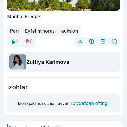
Manba: Freepik
Parij
Eyfel minorasi
auksion
1
0
Zulfiya Karimova
Izohlar
ro‘yxatdan o‘ting
Izoh qoldirish uchun, avval