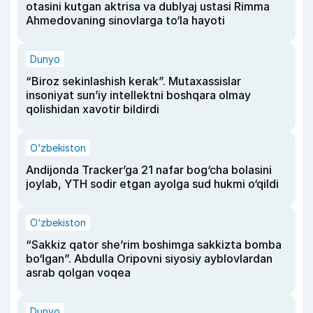
otasini kutgan aktrisa va dublyaj ustasi Rimma
Ahmedovaning sinovlarga to‘la hayoti
Dunyo
“Biroz sekinlashish kerak”. Mutaxassislar
insoniyat sun’iy intellektni boshqara olmay
qolishidan xavotir bildirdi
O‘zbekiston
Andijonda Tracker’ga 21 nafar bog‘cha bolasini
joylab, YTH sodir etgan ayolga sud hukmi o‘qildi
O‘zbekiston
“Sakkiz qator she’rim boshimga sakkizta bomba
bo‘lgan”. Abdulla Oripovni siyosiy ayblovlardan
asrab qolgan voqea
Dunyo