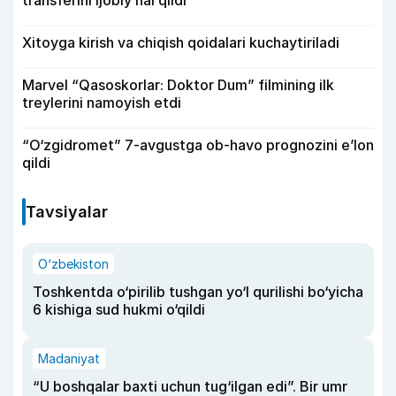
transferini ijobiy hal qildi
Xitoyga kirish va chiqish qoidalari kuchaytiriladi
Marvel “Qasoskorlar: Doktor Dum” filmining ilk
treylerini namoyish etdi
“O‘zgidromet” 7-avgustga ob-havo prognozini e’lon
qildi
Tavsiyalar
O‘zbekiston
Toshkentda o‘pirilib tushgan yo‘l qurilishi bo‘yicha
6 kishiga sud hukmi o‘qildi
Madaniyat
“U boshqalar baxti uchun tug‘ilgan edi”. Bir umr