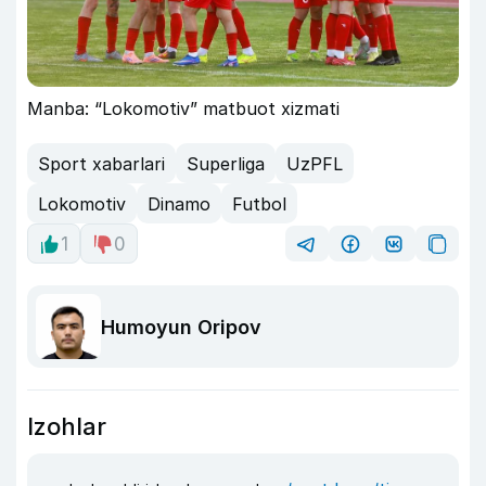
Manba: “Lokomotiv” matbuot xizmati
Sport xabarlari
Superliga
UzPFL
Lokomotiv
Dinamo
Futbol
1
0
Humoyun Oripov
Izohlar