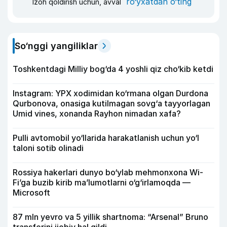
ro‘yxatdan o‘ting
Izoh qoldirish uchun, avval
So‘nggi yangiliklar
Toshkentdagi Milliy bog‘da 4 yoshli qiz cho‘kib ketdi
Instagram: YPX xodimidan ko‘rmana olgan Durdona
Qurbonova, onasiga kutilmagan sovg‘a tayyorlagan
Umid vines, xonanda Rayhon nimadan xafa?
Pulli avtomobil yo‘llarida harakatlanish uchun yo‘l
taloni sotib olinadi
Rossiya hakerlari dunyo bo‘ylab mehmonxona Wi-
Fi’ga buzib kirib ma’lumotlarni o‘g‘irlamoqda —
Microsoft
87 mln yevro va 5 yillik shartnoma: “Arsenal” Bruno