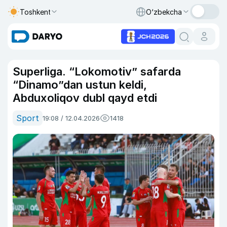
Toshkent
O‘zbekcha
Superliga. “Lokomotiv” safarda
“Dinamo”dan ustun keldi,
Abduxoliqov dubl qayd etdi
Sport
19:08 / 12.04.2026
1418