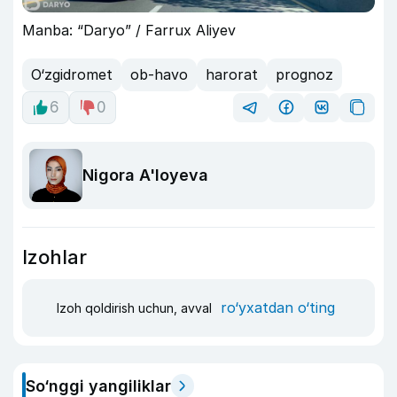
Manba: “Daryo” / Farrux Aliyev
O‘zgidromet
ob-havo
harorat
prognoz
6
0
Nigora A'loyeva
Izohlar
ro‘yxatdan o‘ting
Izoh qoldirish uchun, avval
So‘nggi yangiliklar