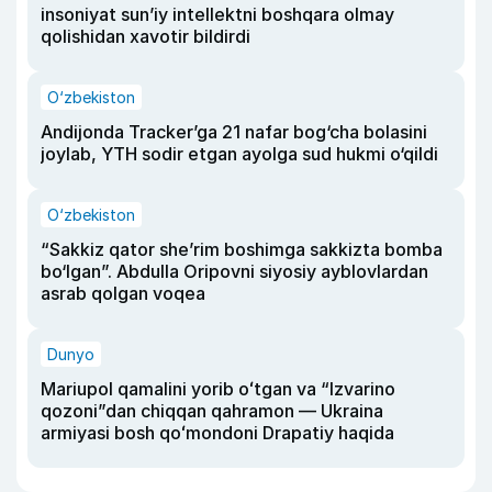
insoniyat sun’iy intellektni boshqara olmay
qolishidan xavotir bildirdi
O‘zbekiston
Andijonda Tracker’ga 21 nafar bog‘cha bolasini
joylab, YTH sodir etgan ayolga sud hukmi o‘qildi
O‘zbekiston
“Sakkiz qator she’rim boshimga sakkizta bomba
bo‘lgan”. Abdulla Oripovni siyosiy ayblovlardan
asrab qolgan voqea
Dunyo
Mariupol qamalini yorib oʻtgan va “Izvarino
qozoni”dan chiqqan qahramon — Ukraina
armiyasi bosh qoʻmondoni Drapatiy haqida