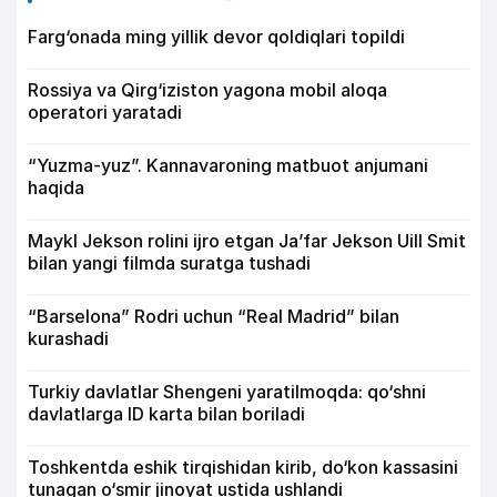
Farg‘onada ming yillik devor qoldiqlari topildi
Rossiya va Qirg‘iziston yagona mobil aloqa
operatori yaratadi
“Yuzma-yuz”. Kannavaroning matbuot anjumani
haqida
Maykl Jekson rolini ijro etgan Ja’far Jekson Uill Smit
bilan yangi filmda suratga tushadi
“Barselona” Rodri uchun “Real Madrid” bilan
kurashadi
Turkiy davlatlar Shengeni yaratilmoqda: qo‘shni
davlatlarga ID karta bilan boriladi
Toshkentda eshik tirqishidan kirib, do‘kon kassasini
tunagan o‘smir jinoyat ustida ushlandi