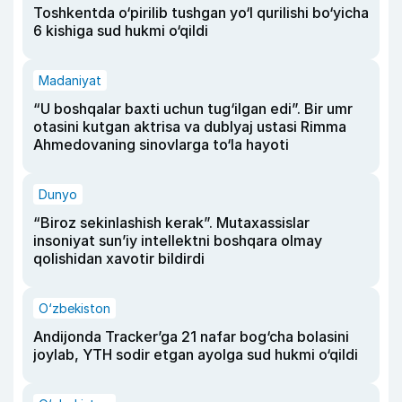
Toshkentda o‘pirilib tushgan yo‘l qurilishi bo‘yicha
6 kishiga sud hukmi o‘qildi
Madaniyat
“U boshqalar baxti uchun tug‘ilgan edi”. Bir umr
otasini kutgan aktrisa va dublyaj ustasi Rimma
Ahmedovaning sinovlarga to‘la hayoti
Dunyo
“Biroz sekinlashish kerak”. Mutaxassislar
insoniyat sun’iy intellektni boshqara olmay
qolishidan xavotir bildirdi
O‘zbekiston
Andijonda Tracker’ga 21 nafar bog‘cha bolasini
joylab, YTH sodir etgan ayolga sud hukmi o‘qildi