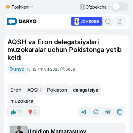
Toshkent
O‘zbekcha
AQSH va Eron delegatsiyalari
muzokaralar uchun Pokistonga yetib
keldi
Dunyo
15:42 / 11.04.2026
5658
Eron
AQSH
Pokiston
delegatsiya
muzokara
11
0
Umidjon Mamarasulov