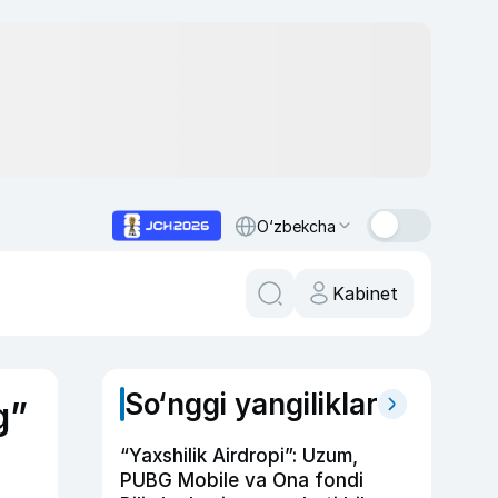
O‘zbekcha
Kabinet
So‘nggi yangiliklar
g”
“Yaxshilik Airdropi”: Uzum,
PUBG Mobile va Ona fondi