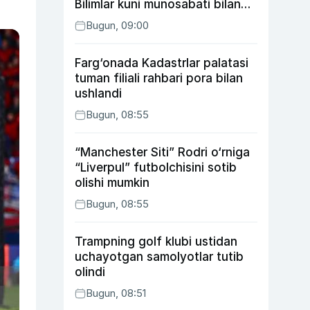
Bilimlar kuni munosabati bilan
xayriya tadbirini yo‘lga
Bugun, 09:00
qo‘ymoqda
Farg‘onada Kadastrlar palatasi
tuman filiali rahbari pora bilan
ushlandi
Bugun, 08:55
“Manchester Siti” Rodri o‘rniga
“Liverpul” futbolchisini sotib
olishi mumkin
Bugun, 08:55
Trampning golf klubi ustidan
uchayotgan samolyotlar tutib
olindi
Bugun, 08:51