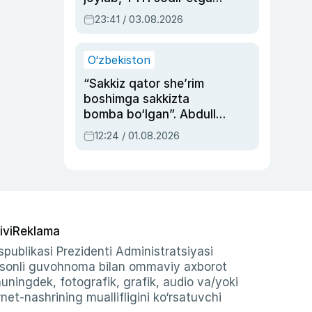
ayolga sud hukmi o‘qildi
23:41 / 03.08.2026
O‘zbekiston
“Sakkiz qator she’rim
boshimga sakkizta
bomba bo‘lgan”. Abdulla
Oripovni siyosiy
12:24 / 01.08.2026
ayblovlardan asrab
qolgan voqea
ivi
Reklama
publikasi Prezidenti Administratsiyasi
-sonli guvohnoma bilan ommaviy axborot
shuningdek, fotografik, grafik, audio va/yoki
et-nashrining muallifligini ko‘rsatuvchi