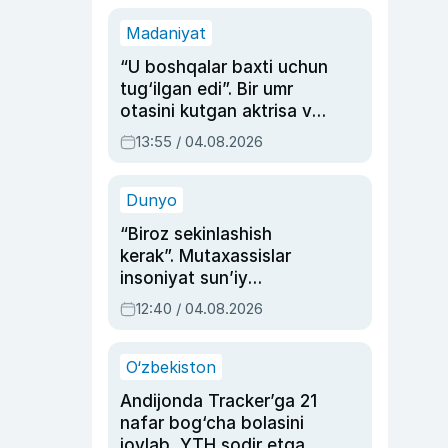
Madaniyat
“U boshqalar baxti uchun
tug‘ilgan edi”. Bir umr
otasini kutgan aktrisa va
dublyaj ustasi Rimma
13:55 / 04.08.2026
Ahmedovaning
sinovlarga to‘la hayoti
Dunyo
“Biroz sekinlashish
kerak”. Mutaxassislar
insoniyat sun’iy
intellektni boshqara
12:40 / 04.08.2026
olmay qolishidan xavotir
bildirdi
O‘zbekiston
Andijonda Tracker’ga 21
nafar bog‘cha bolasini
joylab, YTH sodir etgan