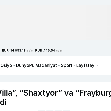
EUR :
RUB :
14 053,18
146,54
so'm
so'm
 Osiyo
Dunyo
Pul
Madaniyat
Sport
Layfstayl
Villa”, “Shaxtyor” va “Fraybur
di