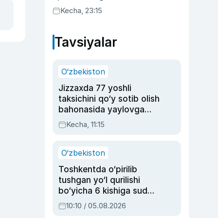
Kecha, 23:15
Tavsiyalar
O‘zbekiston
Jizzaxda 77 yoshli
taksichini qo‘y sotib olish
bahonasida yaylovga
olib borib o‘ldirgan yigit
Kecha, 11:15
20 yilga qamaldi
O‘zbekiston
Toshkentda o‘pirilib
tushgan yo‘l qurilishi
bo‘yicha 6 kishiga sud
hukmi o‘qildi
10:10 / 05.08.2026