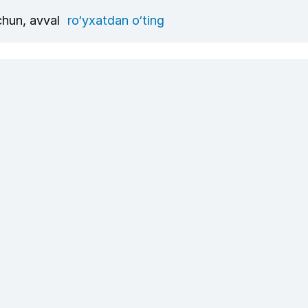
uchun, avval
ro‘yxatdan o‘ting