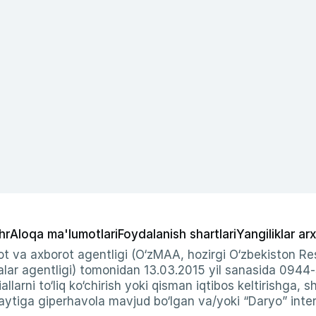
hr
Aloqa ma'lumotlari
Foydalanish shartlari
Yangiliklar arx
t va axborot agentligi (O‘zMAA, hozirgi O‘zbekiston Res
ar agentligi) tomonidan 13.03.2015 yil sanasida 0944
allarni to‘liq ko‘chirish yoki qisman iqtibos keltirishga, 
ytiga giperhavola mavjud bo‘lgan va/yoki “Daryo” intern