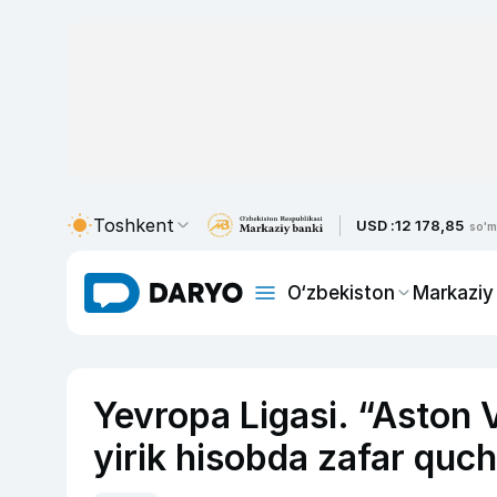
Toshkent
USD :
12 178,85
so'm
O‘zbekiston
Markaziy
Yevropa Ligasi. “Aston 
yirik hisobda zafar quch