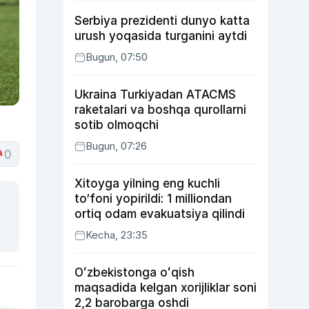
Serbiya prezidenti dunyo katta
urush yoqasida turganini aytdi
Bugun, 07:50
Ukraina Turkiyadan ATACMS
raketalari va boshqa qurollarni
sotib olmoqchi
Bugun, 07:26
0
Xitoyga yilning eng kuchli
to‘foni yopirildi: 1 milliondan
ortiq odam evakuatsiya qilindi
Kecha, 23:35
Oʻzbekistonga oʻqish
maqsadida kelgan xorijliklar soni
2,2 barobarga oshdi