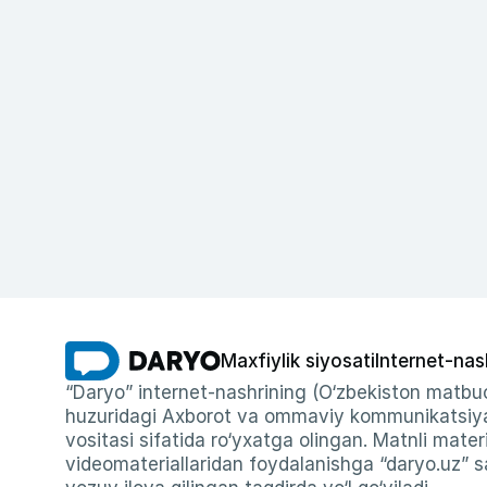
Maxfiylik siyosati
Internet-nas
“Daryo” internet-nashrining (O‘zbekiston matbuo
huzuridagi Axborot va ommaviy kommunikatsiyal
vositasi sifatida ro‘yxatga olingan. Matnli materi
videomateriallaridan foydalanishga “daryo.uz” sa