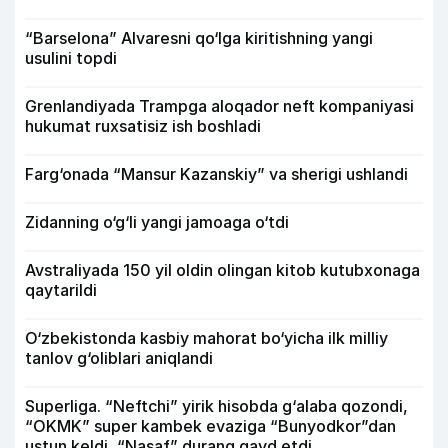
“Barselona” Alvaresni qo‘lga kiritishning yangi
usulini topdi
Grenlandiyada Trampga aloqador neft kompaniyasi
hukumat ruxsatisiz ish boshladi
Farg‘onada “Mansur Kazanskiy” va sherigi ushlandi
Zidanning o‘g‘li yangi jamoaga o‘tdi
Avstraliyada 150 yil oldin olingan kitob kutubxonaga
qaytarildi
O‘zbekistonda kasbiy mahorat bo‘yicha ilk milliy
tanlov g‘oliblari aniqlandi
Superliga. “Neftchi” yirik hisobda g‘alaba qozondi,
“OKMK” super kambek evaziga “Bunyodkor”dan
ustun keldi, “Nasaf” durang qayd etdi