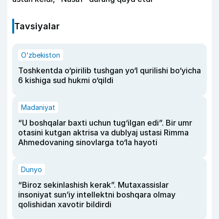
Tavsiyalar
O‘zbekiston
Toshkentda o‘pirilib tushgan yo‘l qurilishi bo‘yicha
6 kishiga sud hukmi o‘qildi
Madaniyat
“U boshqalar baxti uchun tug‘ilgan edi”. Bir umr
otasini kutgan aktrisa va dublyaj ustasi Rimma
Ahmedovaning sinovlarga to‘la hayoti
Dunyo
“Biroz sekinlashish kerak”. Mutaxassislar
insoniyat sun’iy intellektni boshqara olmay
qolishidan xavotir bildirdi