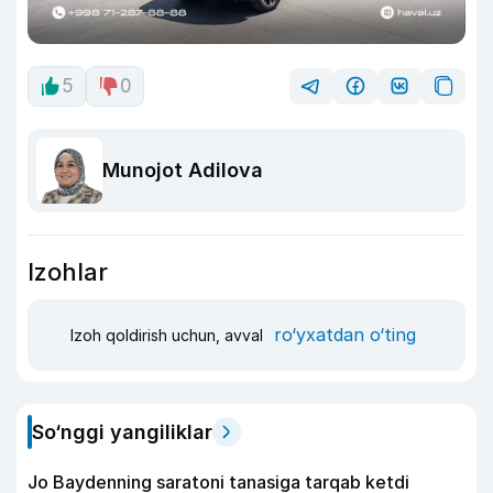
5
0
Munojot Adilova
Izohlar
ro‘yxatdan o‘ting
Izoh qoldirish uchun, avval
So‘nggi yangiliklar
Jo Baydenning saratoni tanasiga tarqab ketdi