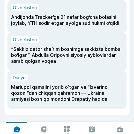
O‘zbekiston
Andijonda Tracker’ga 21 nafar bog‘cha bolasini
joylab, YTH sodir etgan ayolga sud hukmi o‘qildi
O‘zbekiston
“Sakkiz qator she’rim boshimga sakkizta bomba
bo‘lgan”. Abdulla Oripovni siyosiy ayblovlardan
asrab qolgan voqea
Dunyo
Mariupol qamalini yorib oʻtgan va “Izvarino
qozoni”dan chiqqan qahramon — Ukraina
armiyasi bosh qoʻmondoni Drapatiy haqida