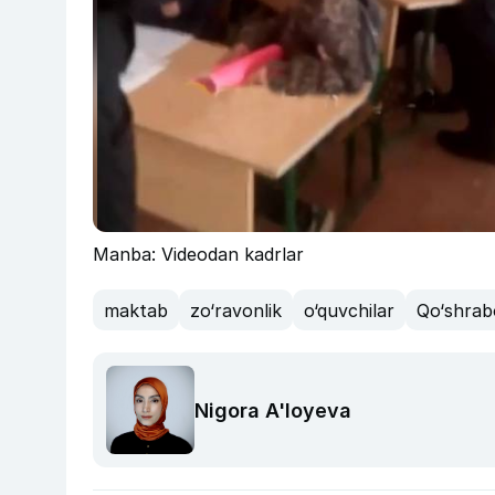
Manba: Videodan kadrlar
maktab
zo‘ravonlik
o‘quvchilar
Qo‘shrab
Nigora A'loyeva