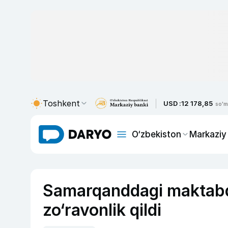
Toshkent
USD :
12 178,85
so'm
O‘zbekiston
Markaziy
Samarqanddagi maktabda 
zo‘ravonlik qildi