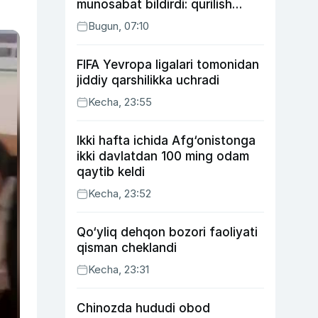
munosabat bildirdi: qurilish
ishlarining 53 foizi yakunlangan
Bugun, 07:10
FIFA Yevropa ligalari tomonidan
jiddiy qarshilikka uchradi
Kecha, 23:55
Ikki hafta ichida Afg‘onistonga
ikki davlatdan 100 ming odam
qaytib keldi
Kecha, 23:52
Qo‘yliq dehqon bozori faoliyati
qisman cheklandi
Kecha, 23:31
Chinozda hududi obod