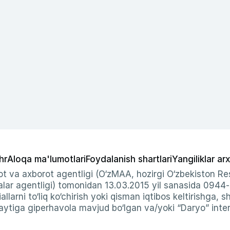
hr
Aloqa ma'lumotlari
Foydalanish shartlari
Yangiliklar arx
t va axborot agentligi (O‘zMAA, hozirgi O‘zbekiston Res
ar agentligi) tomonidan 13.03.2015 yil sanasida 0944
allarni to‘liq ko‘chirish yoki qisman iqtibos keltirishga, 
ytiga giperhavola mavjud bo‘lgan va/yoki “Daryo” intern