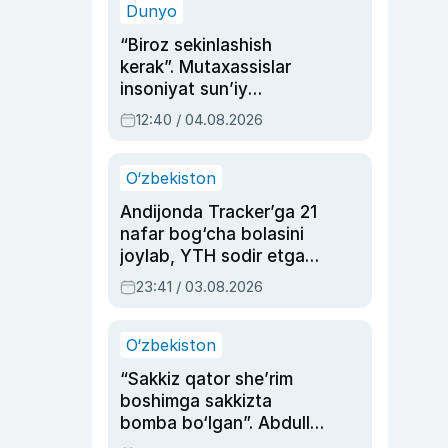
Dunyo
“Biroz sekinlashish
kerak”. Mutaxassislar
insoniyat sun’iy
intellektni boshqara
12:40 / 04.08.2026
olmay qolishidan xavotir
bildirdi
O‘zbekiston
Andijonda Tracker’ga 21
nafar bog‘cha bolasini
joylab, YTH sodir etgan
ayolga sud hukmi o‘qildi
23:41 / 03.08.2026
O‘zbekiston
“Sakkiz qator she’rim
boshimga sakkizta
bomba bo‘lgan”. Abdulla
Oripovni siyosiy