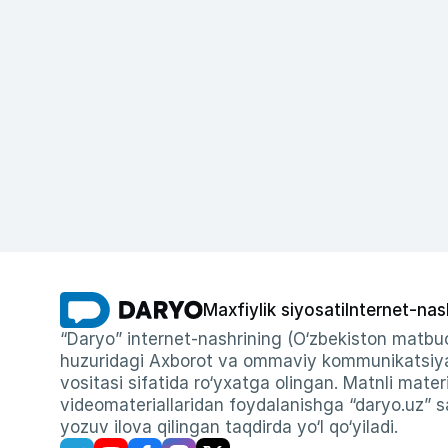
Maxfiylik siyosati
Internet-nas
“Daryo” internet-nashrining (O‘zbekiston matbuo
huzuridagi Axborot va ommaviy kommunikatsiyal
vositasi sifatida ro‘yxatga olingan. Matnli materi
videomateriallaridan foydalanishga “daryo.uz” sa
yozuv ilova qilingan taqdirda yo‘l qo‘yiladi.