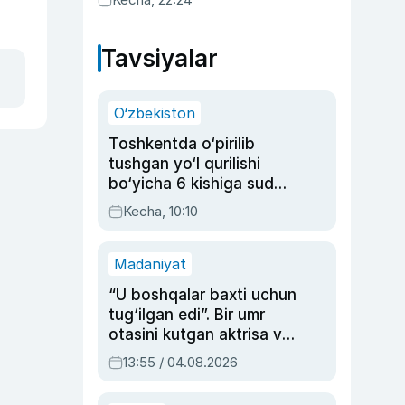
Tavsiyalar
O‘zbekiston
Toshkentda o‘pirilib
tushgan yo‘l qurilishi
bo‘yicha 6 kishiga sud
hukmi o‘qildi
Kecha, 10:10
Madaniyat
“U boshqalar baxti uchun
tug‘ilgan edi”. Bir umr
otasini kutgan aktrisa va
dublyaj ustasi Rimma
13:55 / 04.08.2026
Ahmedovaning
sinovlarga to‘la hayoti