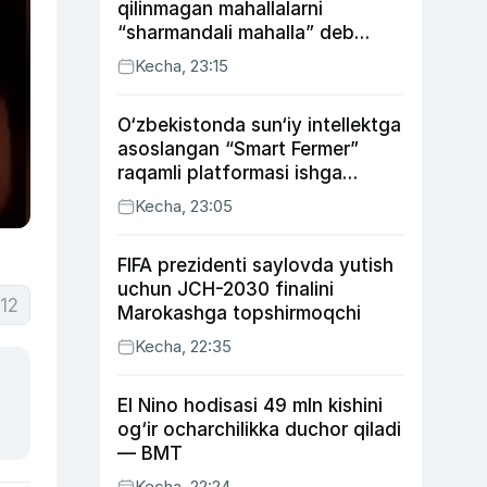
qilinmagan mahallalarni
“sharmandali mahalla” deb
belgilash boshlandi
Kecha, 23:15
O‘zbekistonda sun‘iy intellektga
asoslangan “Smart Fermer”
raqamli platformasi ishga
tushiriladi
Kecha, 23:05
FIFA prezidenti saylovda yutish
uchun JCH-2030 finalini
12
Marokashga topshirmoqchi
Kecha, 22:35
El Nino hodisasi 49 mln kishini
og‘ir ocharchilikka duchor qiladi
— BMT
Kecha, 22:24