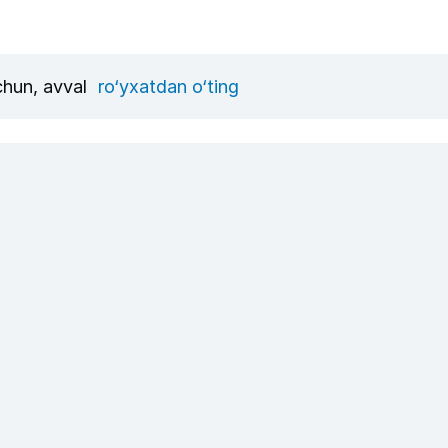
uchun, avval
ro‘yxatdan o‘ting