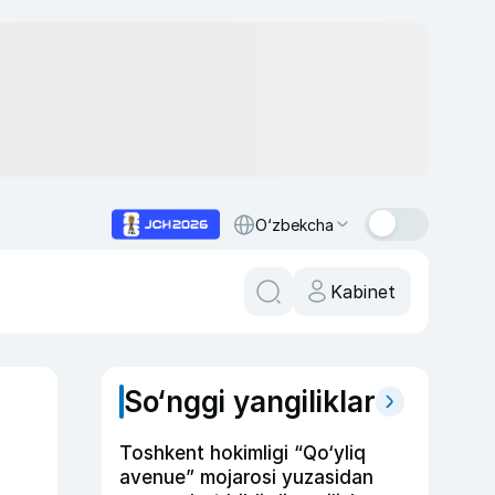
O‘zbekcha
Kabinet
So‘nggi yangiliklar
Toshkent hokimligi “Qo‘yliq
avenue” mojarosi yuzasidan