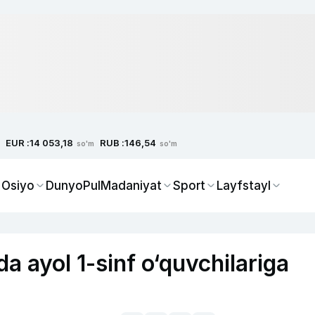
EUR :
RUB :
14 053,18
146,54
so'm
so'm
 Osiyo
Dunyo
Pul
Madaniyat
Sport
Layfstayl
ayol 1-sinf o‘quvchilariga