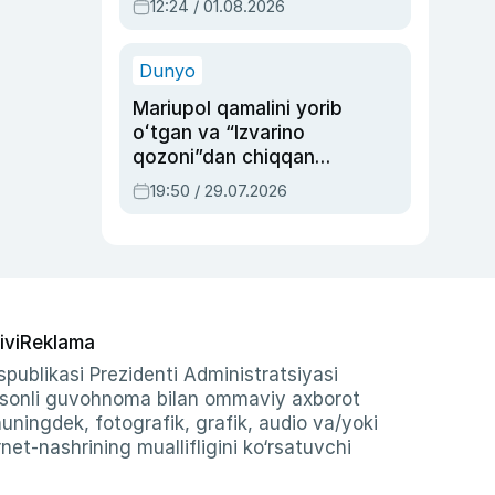
12:24 / 01.08.2026
ayblovlardan asrab
qolgan voqea
Dunyo
Mariupol qamalini yorib
oʻtgan va “Izvarino
qozoni”dan chiqqan
qahramon — Ukraina
19:50 / 29.07.2026
armiyasi bosh
qoʻmondoni Drapatiy
haqida
ivi
Reklama
publikasi Prezidenti Administratsiyasi
-sonli guvohnoma bilan ommaviy axborot
shuningdek, fotografik, grafik, audio va/yoki
et-nashrining muallifligini ko‘rsatuvchi