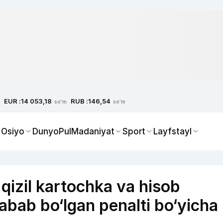
EUR :
RUB :
14 053,18
146,54
so'm
so'm
 Osiyo
Dunyo
Pul
Madaniyat
Sport
Layfstayl
qizil kartochka va hisob
abab bo‘lgan penalti bo‘yicha