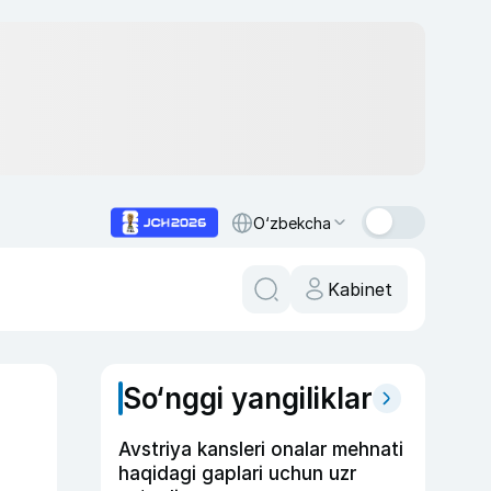
O‘zbekcha
Kabinet
So‘nggi yangiliklar
Avstriya kansleri onalar mehnati
haqidagi gaplari uchun uzr