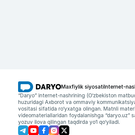
Maxfiylik siyosati
Internet-nas
“Daryo” internet-nashrining (O‘zbekiston matbuo
huzuridagi Axborot va ommaviy kommunikatsiyal
vositasi sifatida ro‘yxatga olingan. Matnli materi
videomateriallaridan foydalanishga “daryo.uz” sa
yozuv ilova qilingan taqdirda yo‘l qo‘yiladi.