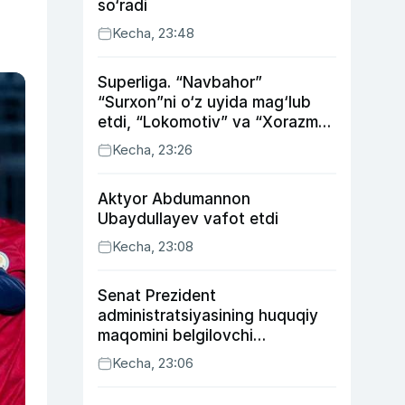
so‘radi
Kecha, 23:48
Superliga. “Navbahor”
“Surxon”ni o‘z uyida mag‘lub
etdi, “Lokomotiv” va “Xorazm”
uyda g‘alaba qozondi
Kecha, 23:26
Aktyor Abdu­mannon
Ubaydullayev vafot etdi
Kecha, 23:08
Senat Prezident
administratsiyasining huquqiy
maqomini belgilovchi
konstitutsiyaviy qonunni
Kecha, 23:06
ma’qulladi