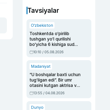
Tavsiyalar
O‘zbekiston
Toshkentda o‘pirilib
tushgan yo‘l qurilishi
bo‘yicha 6 kishiga sud
hukmi o‘qildi
10:10 / 05.08.2026
Madaniyat
“U boshqalar baxti uchun
tug‘ilgan edi”. Bir umr
otasini kutgan aktrisa va
dublyaj ustasi Rimma
13:55 / 04.08.2026
Ahmedovaning
sinovlarga to‘la hayoti
Dunyo