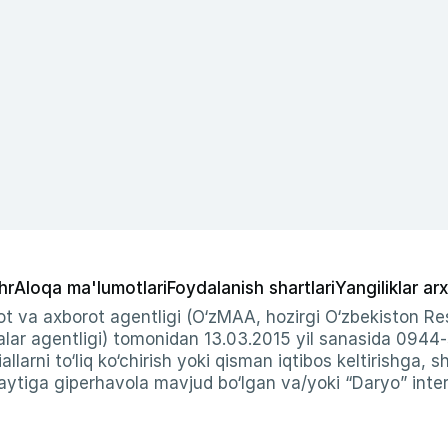
hr
Aloqa ma'lumotlari
Foydalanish shartlari
Yangiliklar arx
t va axborot agentligi (O‘zMAA, hozirgi O‘zbekiston Res
ar agentligi) tomonidan 13.03.2015 yil sanasida 0944
allarni to‘liq ko‘chirish yoki qisman iqtibos keltirishga, 
ytiga giperhavola mavjud bo‘lgan va/yoki “Daryo” intern