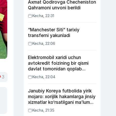
Axmat Qodirovga Checheniston
Qahramoni unvoni berildi
Kecha, 22:31
“Manchester Siti” tarixiy
transferni yakunladi
Kecha, 22:06
Elektromobil xaridi uchun
avtokredit foizining bir qismi
davlat tomonidan qoplab
berilishi mumkin
Kecha, 22:04
3
Janubiy Koreya futbolida yirik
mojaro: xorijlik hakamlarga jinsiy
xizmatlar ko‘rsatilgani ma’lum
qilindi
Kecha, 21:35