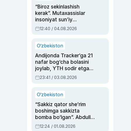
“Biroz sekinlashish
kerak”. Mutaxassislar
insoniyat sun’iy
intellektni boshqara
12:40 / 04.08.2026
olmay qolishidan xavotir
bildirdi
O‘zbekiston
Andijonda Tracker’ga 21
nafar bog‘cha bolasini
joylab, YTH sodir etgan
ayolga sud hukmi o‘qildi
23:41 / 03.08.2026
O‘zbekiston
“Sakkiz qator she’rim
boshimga sakkizta
bomba bo‘lgan”. Abdulla
Oripovni siyosiy
12:24 / 01.08.2026
ayblovlardan asrab