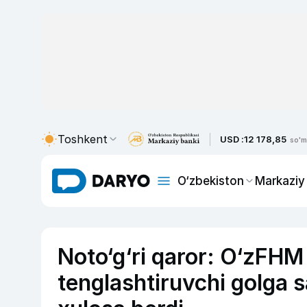
Toshkent
USD :
12 178,85
so'm
O‘zbekiston
Markaziy
Noto‘g‘ri qaror: O‘zFHM 
tenglashtiruvchi golga s