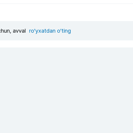
uchun, avval
ro‘yxatdan o‘ting