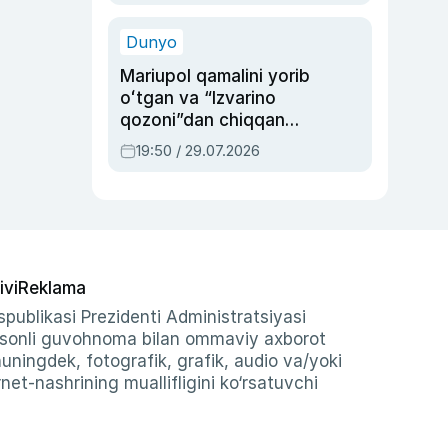
qolgan voqea
Dunyo
Mariupol qamalini yorib
oʻtgan va “Izvarino
qozoni”dan chiqqan
qahramon — Ukraina
19:50 / 29.07.2026
armiyasi bosh
qoʻmondoni Drapatiy
haqida
ivi
Reklama
publikasi Prezidenti Administratsiyasi
-sonli guvohnoma bilan ommaviy axborot
shuningdek, fotografik, grafik, audio va/yoki
et-nashrining muallifligini ko‘rsatuvchi