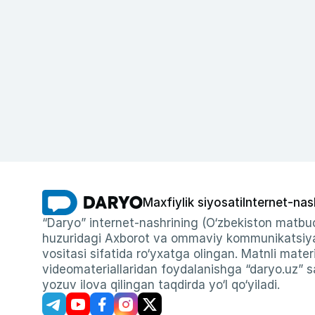
Maxfiylik siyosati
Internet-nas
“Daryo” internet-nashrining (O‘zbekiston matbuo
huzuridagi Axborot va ommaviy kommunikatsiyal
vositasi sifatida ro‘yxatga olingan. Matnli materi
videomateriallaridan foydalanishga “daryo.uz” sa
yozuv ilova qilingan taqdirda yo‘l qo‘yiladi.