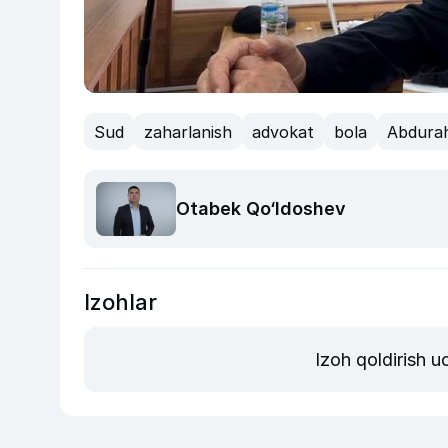
Sud
zaharlanish
advokat
bola
Abdura
Otabek Qo‘ldoshev
Izohlar
Izoh qoldirish 