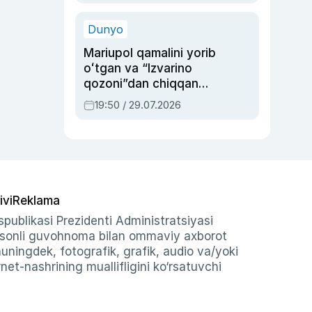
qolgan voqea
Dunyo
Mariupol qamalini yorib
oʻtgan va “Izvarino
qozoni”dan chiqqan
qahramon — Ukraina
19:50 / 29.07.2026
armiyasi bosh
qoʻmondoni Drapatiy
haqida
ivi
Reklama
publikasi Prezidenti Administratsiyasi
-sonli guvohnoma bilan ommaviy axborot
shuningdek, fotografik, grafik, audio va/yoki
et-nashrining muallifligini ko‘rsatuvchi