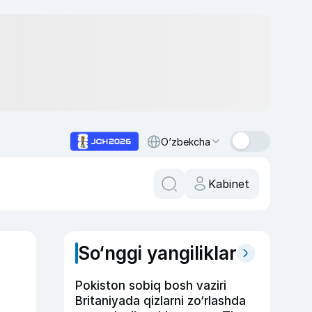
O‘zbekcha
Kabinet
So‘nggi yangiliklar
Pokiston sobiq bosh vaziri
Britaniyada qizlarni zo‘rlashda