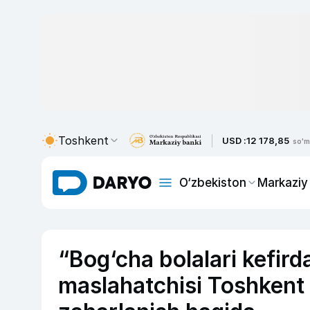
Toshkent
USD :
12 178,85
so'm
O‘zbekiston
Markaziy
“Bog‘cha bolalari kefird
maslahatchisi Toshkent