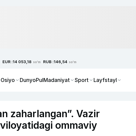
EUR :
RUB :
14 053,18
146,54
so'm
so'm
 Osiyo
Dunyo
Pul
Madaniyat
Sport
Layfstayl
an zaharlangan”. Vazir
 viloyatidagi ommaviy