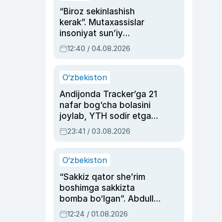
“Biroz sekinlashish
kerak”. Mutaxassislar
insoniyat sun’iy
intellektni boshqara
12:40 / 04.08.2026
olmay qolishidan xavotir
bildirdi
O‘zbekiston
Andijonda Tracker’ga 21
nafar bog‘cha bolasini
joylab, YTH sodir etgan
ayolga sud hukmi o‘qildi
23:41 / 03.08.2026
O‘zbekiston
“Sakkiz qator she’rim
boshimga sakkizta
bomba bo‘lgan”. Abdulla
Oripovni siyosiy
12:24 / 01.08.2026
ayblovlardan asrab