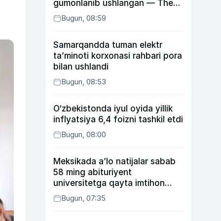
gumonlanib ushlangan — The
Guardian
Bugun, 08:59
Samarqandda tuman elektr
ta’minoti korxonasi rahbari pora
bilan ushlandi
Bugun, 08:53
O‘zbekistonda iyul oyida yillik
inflyatsiya 6,4 foizni tashkil etdi
Bugun, 08:00
Meksikada a’lo natijalar sabab
58 ming abituriyent
universitetga qayta imtihon
topshiradi
Bugun, 07:35