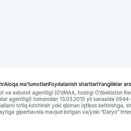
hr
Aloqa ma'lumotlari
Foydalanish shartlari
Yangiliklar arx
t va axborot agentligi (O‘zMAA, hozirgi O‘zbekiston Res
ar agentligi) tomonidan 13.03.2015 yil sanasida 0944
allarni to‘liq ko‘chirish yoki qisman iqtibos keltirishga, 
ytiga giperhavola mavjud bo‘lgan va/yoki “Daryo” intern