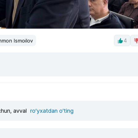
hmon Ismoilov
4
uchun, avval
ro‘yxatdan o‘ting