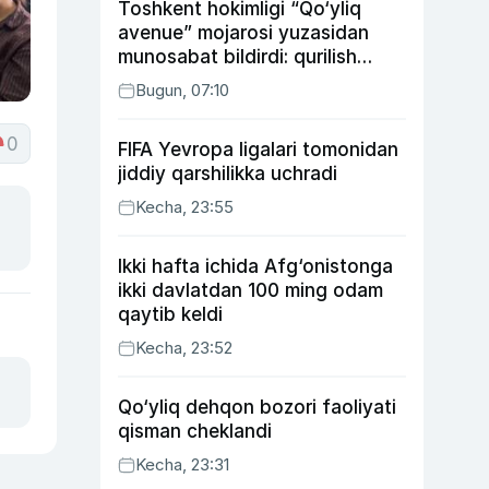
Toshkent hokimligi “Qo‘yliq
avenue” mojarosi yuzasidan
munosabat bildirdi: qurilish
ishlarining 53 foizi yakunlangan
Bugun, 07:10
0
FIFA Yevropa ligalari tomonidan
jiddiy qarshilikka uchradi
Kecha, 23:55
Ikki hafta ichida Afg‘onistonga
ikki davlatdan 100 ming odam
qaytib keldi
Kecha, 23:52
Qo‘yliq dehqon bozori faoliyati
qisman cheklandi
Kecha, 23:31