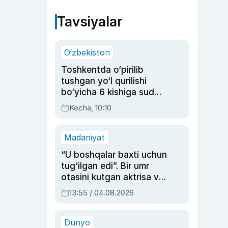
Tavsiyalar
O‘zbekiston
Toshkentda o‘pirilib
tushgan yo‘l qurilishi
bo‘yicha 6 kishiga sud
hukmi o‘qildi
Kecha, 10:10
Madaniyat
“U boshqalar baxti uchun
tug‘ilgan edi”. Bir umr
otasini kutgan aktrisa va
dublyaj ustasi Rimma
13:55 / 04.08.2026
Ahmedovaning
sinovlarga to‘la hayoti
Dunyo