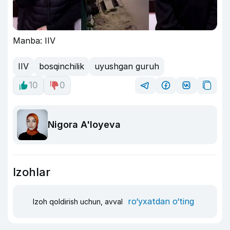
Manba: IIV
IIV
bosqinchilik
uyushgan guruh
10
0
Nigora A'loyeva
Izohlar
ro‘yxatdan o‘ting
Izoh qoldirish uchun, avval