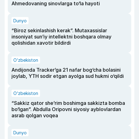
Ahmedovaning sinovlarga to‘la hayoti
Dunyo
“Biroz sekinlashish kerak”. Mutaxassislar
insoniyat sun’iy intellektni boshqara olmay
qolishidan xavotir bildirdi
O‘zbekiston
Andijonda Tracker’ga 21 nafar bog‘cha bolasini
joylab, YTH sodir etgan ayolga sud hukmi o‘qildi
O‘zbekiston
“Sakkiz qator she’rim boshimga sakkizta bomba
bo‘lgan”. Abdulla Oripovni siyosiy ayblovlardan
asrab qolgan voqea
Dunyo