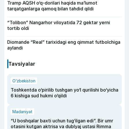
Tramp AQSH o‘q-dorilari haqida ma’lumot
tarqatganlarga qamoq bilan tahdid qildi
“Tolibon” Nangarhor viloyatida 72 gektar yerni
tortib oldi
Diomande “Real” tarixidagi eng qimmat futbolchiga
aylandi
Tavsiyalar
O‘zbekiston
Toshkentda o‘pirilib tushgan yo‘l qurilishi bo‘yicha
6 kishiga sud hukmi o‘qildi
Madaniyat
“U boshqalar baxti uchun tug‘ilgan edi”. Bir umr
otasini kutgan aktrisa va dublyaj ustasi Rimma