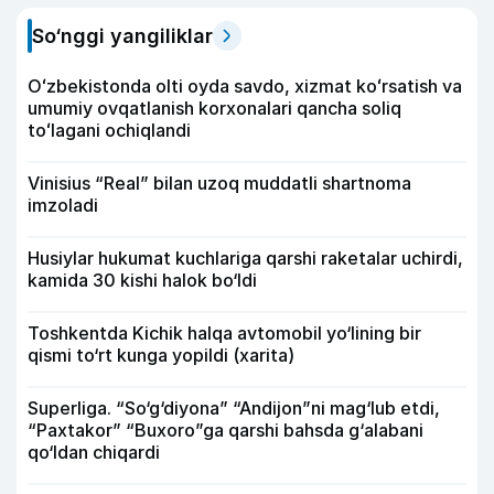
So‘nggi yangiliklar
Oʻzbekistonda olti oyda savdo, xizmat koʻrsatish va
umumiy ovqatlanish korxonalari qancha soliq
toʻlagani ochiqlandi
Vinisius “Real” bilan uzoq muddatli shartnoma
imzoladi
Husiylar hukumat kuchlariga qarshi raketalar uchirdi,
kamida 30 kishi halok bo‘ldi
Toshkentda Kichik halqa avtomobil yo‘lining bir
qismi to‘rt kunga yopildi (xarita)
Superliga. “So‘g‘diyona” “Andijon”ni mag‘lub etdi,
“Paxtakor” “Buxoro”ga qarshi bahsda g‘alabani
qo‘ldan chiqardi