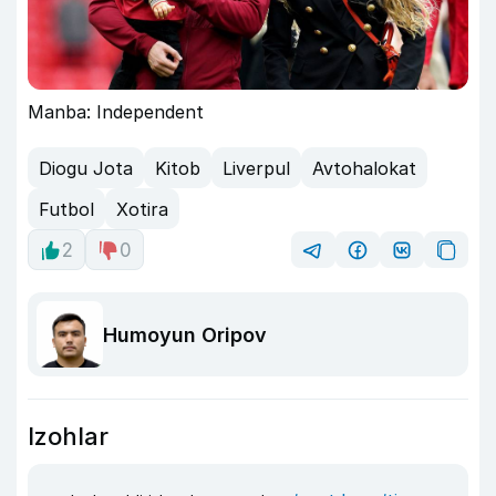
Manba: Independent
Diogu Jota
Kitob
Liverpul
Avtohalokat
Futbol
Xotira
2
0
Humoyun Oripov
Izohlar