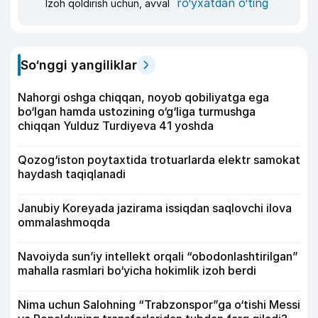
ro‘yxatdan o‘ting
Izoh qoldirish uchun, avval
So‘nggi yangiliklar
Nahorgi oshga chiqqan, noyob qobiliyatga ega
bo‘lgan hamda ustozining o‘g‘liga turmushga
chiqqan Yulduz Turdiyeva 41 yoshda
Qozog‘iston poytaxtida trotuarlarda elektr samokat
haydash taqiqlanadi
Janubiy Koreyada jazirama issiqdan saqlovchi ilova
ommalashmoqda
Navoiyda sun’iy intellekt orqali “obodonlashtirilgan”
mahalla rasmlari bo‘yicha hokimlik izoh berdi
Nima uchun Salohning “Trabzonspor”ga o‘tishi Messi