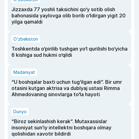
Jizzaxda 77 yoshli taksichini qo‘y sotib olish
bahonasida yaylovga olib borib o‘ldirgan yigit 20
yilga qamaldi
O‘zbekiston
Toshkentda o‘pirilib tushgan yo‘l qurilishi bo‘yicha
6 kishiga sud hukmi o‘qildi
Madaniyat
“U boshqalar baxti uchun tug‘ilgan edi”. Bir umr
otasini kutgan aktrisa va dublyaj ustasi Rimma
Ahmedovaning sinovlarga to‘la hayoti
Dunyo
“Biroz sekinlashish kerak”. Mutaxassislar
insoniyat sun’iy intellektni boshqara olmay
qolishidan xavotir bildirdi