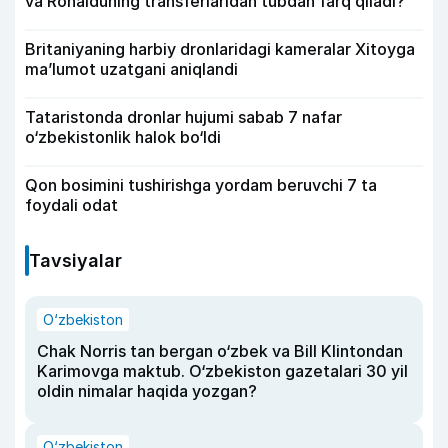
va Ronalduning transferlaridan tubdan farq qiladi?
Britaniyaning harbiy dronlaridagi kameralar Xitoyga
ma’lumot uzatgani aniqlandi
Tataristonda dronlar hujumi sabab 7 nafar
o‘zbekistonlik halok bo‘ldi
Qon bosimini tushirishga yordam beruvchi 7 ta
foydali odat
Tavsiyalar
O‘zbekiston
Chak Norris tan bergan o‘zbek va Bill Klintondan
Karimovga maktub. O‘zbekiston gazetalari 30 yil
oldin nimalar haqida yozgan?
O‘zbekiston