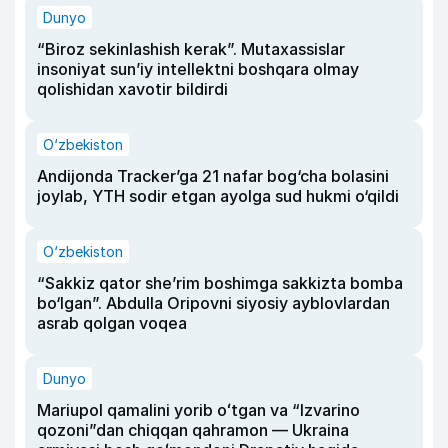
Dunyo
“Biroz sekinlashish kerak”. Mutaxassislar
insoniyat sun’iy intellektni boshqara olmay
qolishidan xavotir bildirdi
O‘zbekiston
Andijonda Tracker’ga 21 nafar bog‘cha bolasini
joylab, YTH sodir etgan ayolga sud hukmi o‘qildi
O‘zbekiston
“Sakkiz qator she’rim boshimga sakkizta bomba
bo‘lgan”. Abdulla Oripovni siyosiy ayblovlardan
asrab qolgan voqea
Dunyo
Mariupol qamalini yorib oʻtgan va “Izvarino
qozoni”dan chiqqan qahramon — Ukraina