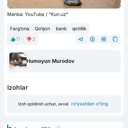
Manba: YouTube / “Kun.uz”
Farg‘ona
Qo‘qon
bank
qotillik
11
3
Humoyun Murodov
Izohlar
ro‘yxatdan o‘ting
Izoh qoldirish uchun, avval