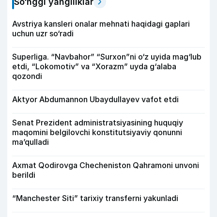
So‘nggi yangiliklar
Avstriya kansleri onalar mehnati haqidagi gaplari
uchun uzr so‘radi
Superliga. “Navbahor” “Surxon”ni o‘z uyida mag‘lub
etdi, “Lokomotiv” va “Xorazm” uyda g‘alaba
qozondi
Aktyor Abdu­mannon Ubaydullayev vafot etdi
Senat Prezident administratsiyasining huquqiy
maqomini belgilovchi konstitutsiyaviy qonunni
ma’qulladi
Axmat Qodirovga Checheniston Qahramoni unvoni
berildi
“Manchester Siti” tarixiy transferni yakunladi