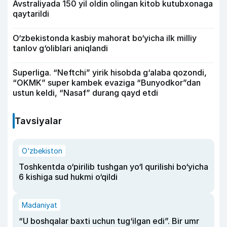
Avstraliyada 150 yil oldin olingan kitob kutubxonaga
qaytarildi
O‘zbekistonda kasbiy mahorat bo‘yicha ilk milliy
tanlov g‘oliblari aniqlandi
Superliga. “Neftchi” yirik hisobda g‘alaba qozondi,
“OKMK” super kambek evaziga “Bunyodkor”dan
ustun keldi, “Nasaf” durang qayd etdi
Tavsiyalar
O‘zbekiston
Toshkentda o‘pirilib tushgan yo‘l qurilishi bo‘yicha
6 kishiga sud hukmi o‘qildi
Madaniyat
“U boshqalar baxti uchun tug‘ilgan edi”. Bir umr