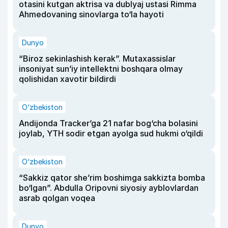
otasini kutgan aktrisa va dublyaj ustasi Rimma
Ahmedovaning sinovlarga to‘la hayoti
Dunyo
“Biroz sekinlashish kerak”. Mutaxassislar
insoniyat sun’iy intellektni boshqara olmay
qolishidan xavotir bildirdi
O‘zbekiston
Andijonda Tracker’ga 21 nafar bog‘cha bolasini
joylab, YTH sodir etgan ayolga sud hukmi o‘qildi
O‘zbekiston
“Sakkiz qator she’rim boshimga sakkizta bomba
bo‘lgan”. Abdulla Oripovni siyosiy ayblovlardan
asrab qolgan voqea
Dunyo