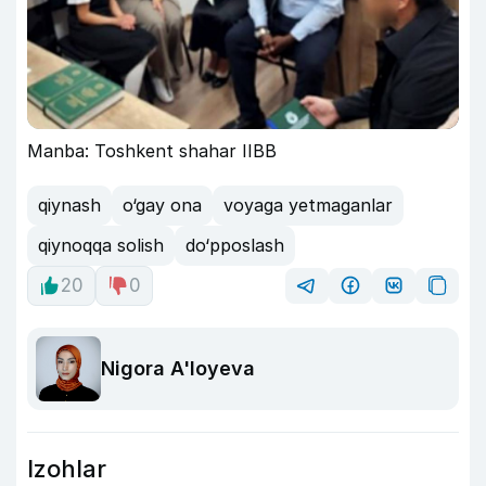
Manba: Toshkent shahar IIBB
qiynash
o‘gay ona
voyaga yetmaganlar
qiynoqqa solish
do‘pposlash
20
0
Nigora A'loyeva
Izohlar