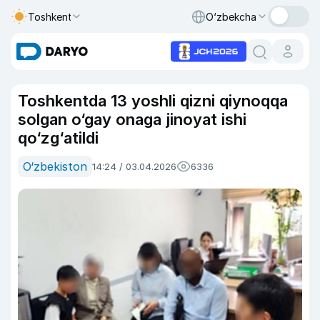
Toshkent
O‘zbekcha
Toshkentda 13 yoshli qizni qiynoqqa
solgan o‘gay onaga jinoyat ishi
qo‘zg‘atildi
O‘zbekiston
14:24 / 03.04.2026
6336