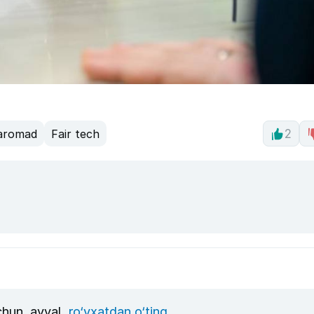
daromad
Fair tech
2
uchun, avval
ro‘yxatdan o‘ting