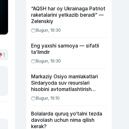
“AQSH har oy Ukrainaga Patriot
raketalarini yetkazib beradi” —
Zelenskiy
Bugun, 19:30
Eng yaxshi sarmoya — sifatli
ta’limdir
1
Bugun, 19:30
Markaziy Osiyo mamlakatlari
Sirdaryoda suv resurslari
hisobini avtomatlashtirish
rejasini ishlab chiqishni
Bugun, 19:10
ma’qulladi
Bolalarda quruq yo‘talni tezda
davolash uchun nima qilish
kerak?