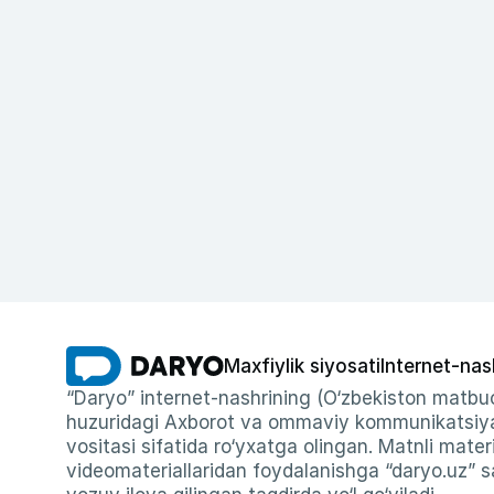
Maxfiylik siyosati
Internet-nas
“Daryo” internet-nashrining (O‘zbekiston matbuo
huzuridagi Axborot va ommaviy kommunikatsiyal
vositasi sifatida ro‘yxatga olingan. Matnli materi
videomateriallaridan foydalanishga “daryo.uz” sa