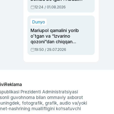
Oripovni siyosiy
12:24 / 01.08.2026
ayblovlardan asrab
qolgan voqea
Dunyo
Mariupol qamalini yorib
oʻtgan va “Izvarino
qozoni”dan chiqqan
qahramon — Ukraina
19:50 / 29.07.2026
armiyasi bosh
qoʻmondoni Drapatiy
haqida
ivi
Reklama
publikasi Prezidenti Administratsiyasi
-sonli guvohnoma bilan ommaviy axborot
shuningdek, fotografik, grafik, audio va/yoki
et-nashrining muallifligini ko‘rsatuvchi