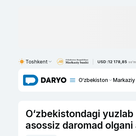
Toshkent
USD :
12 178,85
so'm
O‘zbekiston
Markaziy
O‘zbekistondagi yuzlab 
asossiz daromad olgani 