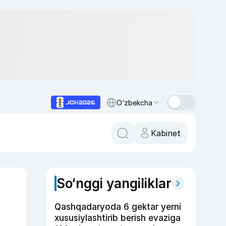
O‘zbekcha
Kabinet
So‘nggi yangiliklar
Qashqadaryoda 6 gektar yerni
xususiylashtirib berish evaziga