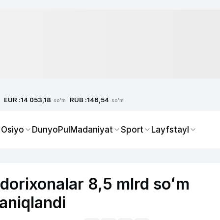
EUR :
RUB :
14 053,18
146,54
so'm
so'm
 Osiyo
Dunyo
Pul
Madaniyat
Sport
Layfstayl
dorixonalar 8,5 mlrd soʻm
aniqlandi