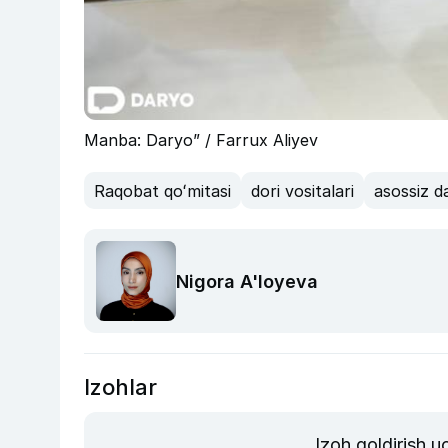
Manba: Daryo” / Farrux Aliyev
Raqobat qoʻmitasi
dori vositalari
asossiz 
Nigora A'loyeva
Izohlar
Izoh qoldirish 