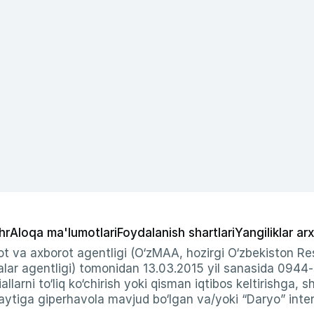
hr
Aloqa ma'lumotlari
Foydalanish shartlari
Yangiliklar arx
t va axborot agentligi (O‘zMAA, hozirgi O‘zbekiston Res
ar agentligi) tomonidan 13.03.2015 yil sanasida 0944
allarni to‘liq ko‘chirish yoki qisman iqtibos keltirishga, 
ytiga giperhavola mavjud bo‘lgan va/yoki “Daryo” intern