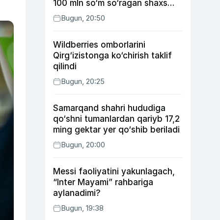
100 mln so‘m so‘ragan shaxs
ushlandi
Bugun, 20:50
Wildberries omborlarini
Qirg‘izistonga ko‘chirish taklif
qilindi
Bugun, 20:25
Samarqand shahri hududiga
qo‘shni tumanlardan qariyb 17,2
ming gektar yer qo‘shib beriladi
Bugun, 20:00
Messi faoliyatini yakunlagach,
“Inter Mayami” rahbariga
aylanadimi?
Bugun, 19:38