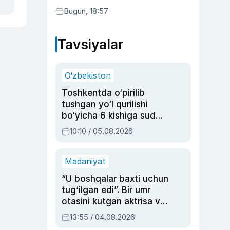
Bugun, 18:57
Tavsiyalar
O‘zbekiston
Toshkentda o‘pirilib
tushgan yo‘l qurilishi
bo‘yicha 6 kishiga sud
hukmi o‘qildi
10:10 / 05.08.2026
Madaniyat
“U boshqalar baxti uchun
tug‘ilgan edi”. Bir umr
otasini kutgan aktrisa va
dublyaj ustasi Rimma
13:55 / 04.08.2026
Ahmedovaning