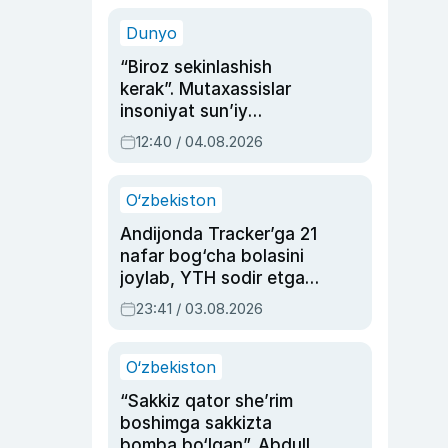
sinovlarga to‘la hayoti
Dunyo
“Biroz sekinlashish
kerak”. Mutaxassislar
insoniyat sun’iy
intellektni boshqara
12:40 / 04.08.2026
olmay qolishidan xavotir
bildirdi
O‘zbekiston
Andijonda Tracker’ga 21
nafar bog‘cha bolasini
joylab, YTH sodir etgan
ayolga sud hukmi o‘qildi
23:41 / 03.08.2026
O‘zbekiston
“Sakkiz qator she’rim
boshimga sakkizta
bomba bo‘lgan”. Abdulla