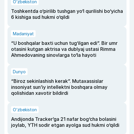
O‘zbekiston
Toshkentda o‘pirilib tushgan yo‘l qurilishi bo‘yicha
6 kishiga sud hukmi o‘qildi
Madaniyat
“U boshqalar baxti uchun tug‘ilgan edi”. Bir umr
otasini kutgan aktrisa va dublyaj ustasi Rimma
Ahmedovaning sinovlarga to‘la hayoti
Dunyo
“Biroz sekinlashish kerak”. Mutaxassislar
insoniyat sun’iy intellektni boshqara olmay
qolishidan xavotir bildirdi
O‘zbekiston
Andijonda Tracker’ga 21 nafar bog‘cha bolasini
joylab, YTH sodir etgan ayolga sud hukmi o‘qildi