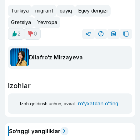
Turkiya
migrant
qayiq
Egey dengizi
Gretsiya
Yevropa
2
0
Dilafro‘z Mirzayeva
Izohlar
ro‘yxatdan o‘ting
Izoh qoldirish uchun, avval
So‘nggi yangiliklar