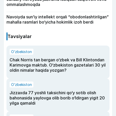
ommalashmoqda
Navoiyda sun’iy intellekt orqali “obodonlashtirilgan”
mahalla rasmlari bo‘yicha hokimlik izoh berdi
Tavsiyalar
O‘zbekiston
Chak Norris tan bergan o‘zbek va Bill Klintondan
Karimovga maktub. O‘zbekiston gazetalari 30 yil
oldin nimalar haqida yozgan?
O‘zbekiston
Jizzaxda 77 yoshli taksichini qo‘y sotib olish
bahonasida yaylovga olib borib o‘ldirgan yigit 20
yilga qamaldi