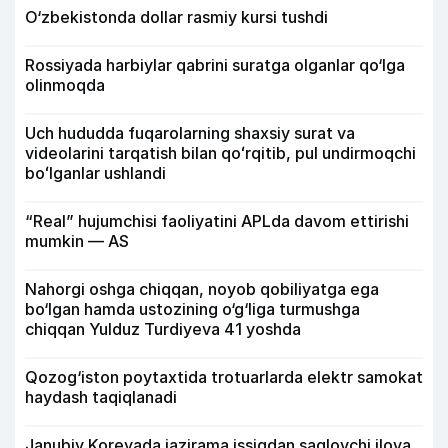
O‘zbekistonda dollar rasmiy kursi tushdi
Rossiyada harbiylar qabrini suratga olganlar qo‘lga
olinmoqda
Uch hududda fuqarolarning shaxsiy surat va
videolarini tarqatish bilan qoʻrqitib, pul undirmoqchi
boʻlganlar ushlandi
“Real” hujumchisi faoliyatini APLda davom ettirishi
mumkin — AS
Nahorgi oshga chiqqan, noyob qobiliyatga ega
bo‘lgan hamda ustozining o‘g‘liga turmushga
chiqqan Yulduz Turdiyeva 41 yoshda
Qozog‘iston poytaxtida trotuarlarda elektr samokat
haydash taqiqlanadi
Janubiy Koreyada jazirama issiqdan saqlovchi ilova