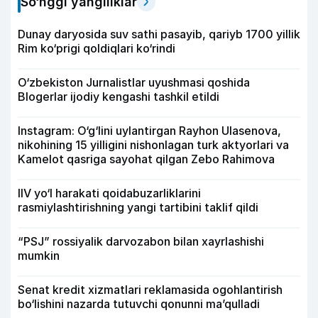
So‘nggi yangiliklar
Dunay daryosida suv sathi pasayib, qariyb 1700 yillik
Rim ko‘prigi qoldiqlari ko‘rindi
O‘zbekiston Jurnalistlar uyushmasi qoshida
Blogerlar ijodiy kengashi tashkil etildi
Instagram: O‘g‘lini uylantirgan Rayhon Ulasenova,
nikohining 15 yilligini nishonlagan turk aktyorlari va
Kamelot qasriga sayohat qilgan Zebo Rahimova
IIV yo‘l harakati qoidabuzarliklarini
rasmiylashtirishning yangi tartibini taklif qildi
“PSJ” rossiyalik darvozabon bilan xayrlashishi
mumkin
Senat kredit xizmatlari reklamasida ogohlantirish
bo‘lishini nazarda tutuvchi qonunni ma’qulladi