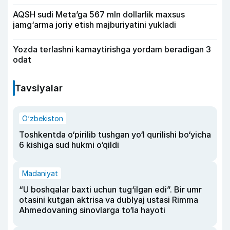
AQSH sudi Meta’ga 567 mln dollarlik maxsus
jamg‘arma joriy etish majburiyatini yukladi
Yozda terlashni kamaytirishga yordam beradigan 3
odat
Tavsiyalar
O‘zbekiston
Toshkentda o‘pirilib tushgan yo‘l qurilishi bo‘yicha
6 kishiga sud hukmi o‘qildi
Madaniyat
“U boshqalar baxti uchun tug‘ilgan edi”. Bir umr
otasini kutgan aktrisa va dublyaj ustasi Rimma
Ahmedovaning sinovlarga to‘la hayoti