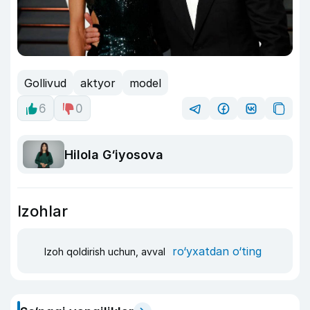
Gollivud
aktyor
model
6
0
Hilola G‘iyosova
Izohlar
ro‘yxatdan o‘ting
Izoh qoldirish uchun, avval