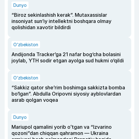
Dunyo
“Biroz sekinlashish kerak”. Mutaxassislar
insoniyat sun’iy intellektni boshqara olmay
qolishidan xavotir bildirdi
O‘zbekiston
Andijonda Tracker’ga 21 nafar bog‘cha bolasini
joylab, YTH sodir etgan ayolga sud hukmi o‘qildi
O‘zbekiston
“Sakkiz qator she’rim boshimga sakkizta bomba
bo‘lgan”. Abdulla Oripovni siyosiy ayblovlardan
asrab qolgan voqea
Dunyo
Mariupol qamalini yorib oʻtgan va “Izvarino
qozoni”dan chiqqan qahramon — Ukraina