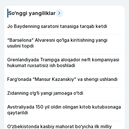
So‘nggi yangiliklar
Jo Baydenning saratoni tanasiga tarqab ketdi
“Barselona” Alvaresni qo‘lga kiritishning yangi
usulini topdi
Grenlandiyada Trampga aloqador neft kompaniyasi
hukumat ruxsatisiz ish boshladi
Farg‘onada “Mansur Kazanskiy” va sherigi ushlandi
Zidanning o‘g‘li yangi jamoaga o‘tdi
Avstraliyada 150 yil oldin olingan kitob kutubxonaga
qaytarildi
O‘zbekistonda kasbiy mahorat bo‘yicha ilk milliy