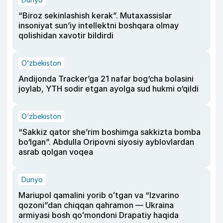
“Biroz sekinlashish kerak”. Mutaxassislar
insoniyat sun’iy intellektni boshqara olmay
qolishidan xavotir bildirdi
O‘zbekiston
Andijonda Tracker’ga 21 nafar bog‘cha bolasini
joylab, YTH sodir etgan ayolga sud hukmi o‘qildi
O‘zbekiston
“Sakkiz qator she’rim boshimga sakkizta bomba
bo‘lgan”. Abdulla Oripovni siyosiy ayblovlardan
asrab qolgan voqea
Dunyo
Mariupol qamalini yorib oʻtgan va “Izvarino
qozoni”dan chiqqan qahramon — Ukraina
armiyasi bosh qoʻmondoni Drapatiy haqida