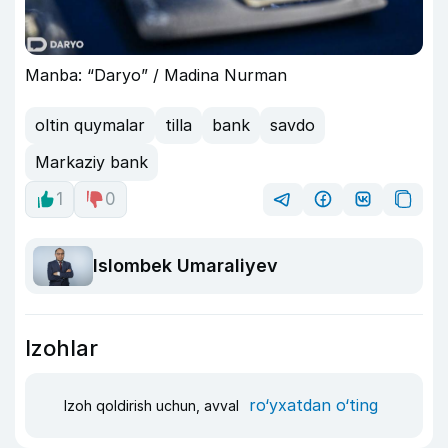
Manba: “Daryo” / Madina Nurman
oltin quymalar
tilla
bank
savdo
Markaziy bank
1
0
Islombek Umaraliyev
Izohlar
ro‘yxatdan o‘ting
Izoh qoldirish uchun, avval