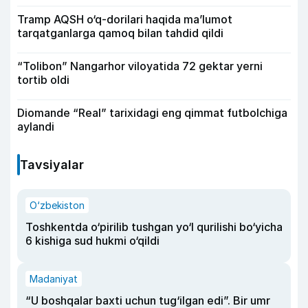
Tramp AQSH o‘q-dorilari haqida ma’lumot
tarqatganlarga qamoq bilan tahdid qildi
“Tolibon” Nangarhor viloyatida 72 gektar yerni
tortib oldi
Diomande “Real” tarixidagi eng qimmat futbolchiga
aylandi
Tavsiyalar
O‘zbekiston
Toshkentda o‘pirilib tushgan yo‘l qurilishi bo‘yicha
6 kishiga sud hukmi o‘qildi
Madaniyat
“U boshqalar baxti uchun tug‘ilgan edi”. Bir umr