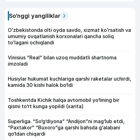
So‘nggi yangiliklar
Oʻzbekistonda olti oyda savdo, xizmat koʻrsatish va
umumiy ovqatlanish korxonalari qancha soliq
toʻlagani ochiqlandi
Vinisius “Real” bilan uzoq muddatli shartnoma
imzoladi
Husiylar hukumat kuchlariga qarshi raketalar uchirdi,
kamida 30 kishi halok bo‘ldi
Toshkentda Kichik halqa avtomobil yo‘lining bir
qismi to‘rt kunga yopildi (xarita)
Superliga. “So‘g‘diyona” “Andijon”ni mag‘lub etdi,
“Paxtakor” “Buxoro”ga qarshi bahsda g‘alabani
qo‘ldan chiqardi