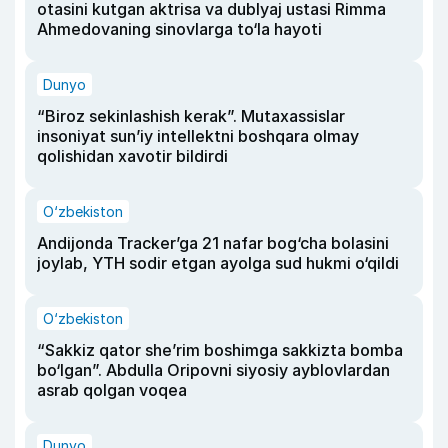
otasini kutgan aktrisa va dublyaj ustasi Rimma
Ahmedovaning sinovlarga to‘la hayoti
Dunyo
“Biroz sekinlashish kerak”. Mutaxassislar
insoniyat sun’iy intellektni boshqara olmay
qolishidan xavotir bildirdi
O‘zbekiston
Andijonda Tracker’ga 21 nafar bog‘cha bolasini
joylab, YTH sodir etgan ayolga sud hukmi o‘qildi
O‘zbekiston
“Sakkiz qator she’rim boshimga sakkizta bomba
bo‘lgan”. Abdulla Oripovni siyosiy ayblovlardan
asrab qolgan voqea
Dunyo