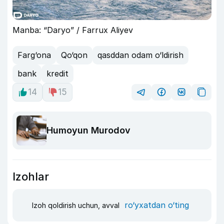
Manba: “Daryo” / Farrux Aliyev
Farg‘ona
Qo‘qon
qasddan odam o‘ldirish
bank
kredit
14
15
Humoyun Murodov
Izohlar
ro‘yxatdan o‘ting
Izoh qoldirish uchun, avval