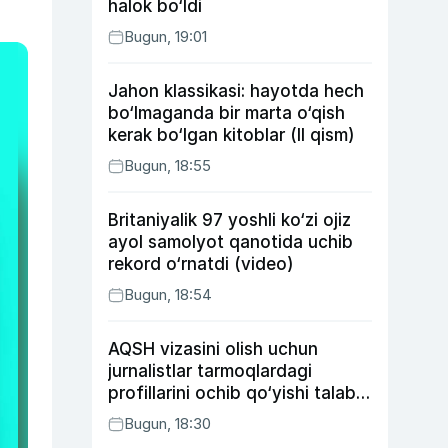
halok bo‘ldi
Bugun, 19:01
Jahon klassikasi: hayotda hech
bo‘lmaganda bir marta o‘qish
kerak bo‘lgan kitoblar (II qism)
Bugun, 18:55
Britaniyalik 97 yoshli ko‘zi ojiz
ayol samolyot qanotida uchib
rekord o‘rnatdi (video)
Bugun, 18:54
AQSH vizasini olish uchun
jurnalistlar tarmoqlardagi
profillarini ochib qo‘yishi talab
etilishi mumkin
Bugun, 18:30