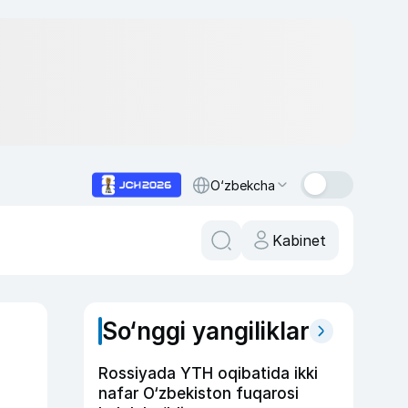
O‘zbekcha
Kabinet
So‘nggi yangiliklar
Rossiyada YTH oqibatida ikki
nafar O‘zbekiston fuqarosi