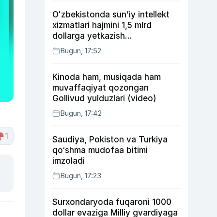
Oʻzbekistonda sunʼiy intellekt
xizmatlari hajmini 1,5 mlrd
dollarga yetkazish
rejalashtirilmoqda
Bugun, 17:52
Kinoda ham, musiqada ham
muvaffaqiyat qozongan
Gollivud yulduzlari (video)
Bugun, 17:42
1
Saudiya, Pokiston va Turkiya
qo‘shma mudofaa bitimi
imzoladi
Bugun, 17:23
Surxondaryoda fuqaroni 1000
dollar evaziga Milliy gvardiyaga