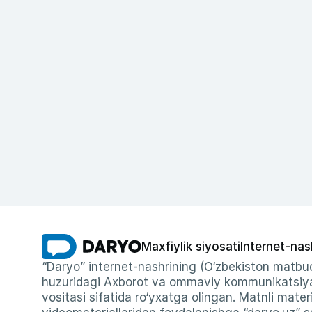
Maxfiylik siyosati
Internet-nas
“Daryo” internet-nashrining (O‘zbekiston matbuo
huzuridagi Axborot va ommaviy kommunikatsiyal
vositasi sifatida ro‘yxatga olingan. Matnli materi