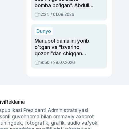
bomba bo‘lgan”. Abdulla
Oripovni siyosiy
12:24 / 01.08.2026
ayblovlardan asrab
qolgan voqea
Dunyo
Mariupol qamalini yorib
oʻtgan va “Izvarino
qozoni”dan chiqqan
qahramon — Ukraina
19:50 / 29.07.2026
armiyasi bosh
qoʻmondoni Drapatiy
haqida
ivi
Reklama
publikasi Prezidenti Administratsiyasi
-sonli guvohnoma bilan ommaviy axborot
shuningdek, fotografik, grafik, audio va/yoki