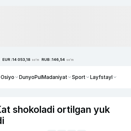
EUR :
RUB :
14 053,18
146,54
so'm
so'm
 Osiyo
Dunyo
Pul
Madaniyat
Sport
Layfstayl
at shokoladi ortilgan yuk
di