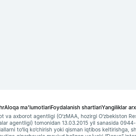
hr
Aloqa ma'lumotlari
Foydalanish shartlari
Yangiliklar arx
t va axborot agentligi (O‘zMAA, hozirgi O‘zbekiston Res
ar agentligi) tomonidan 13.03.2015 yil sanasida 0944
allarni to‘liq ko‘chirish yoki qisman iqtibos keltirishga, 