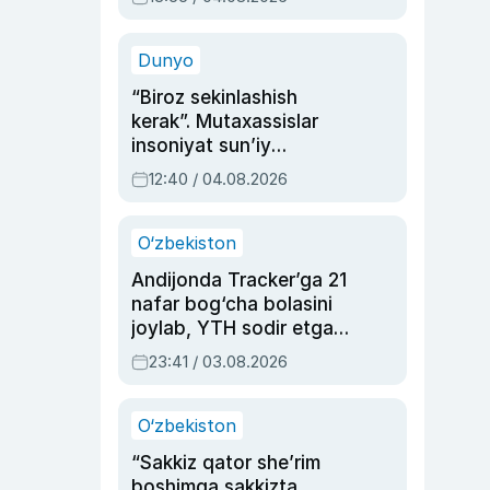
Ahmedovaning
sinovlarga to‘la hayoti
Dunyo
“Biroz sekinlashish
kerak”. Mutaxassislar
insoniyat sun’iy
intellektni boshqara
12:40 / 04.08.2026
olmay qolishidan xavotir
bildirdi
O‘zbekiston
Andijonda Tracker’ga 21
nafar bog‘cha bolasini
joylab, YTH sodir etgan
ayolga sud hukmi o‘qildi
23:41 / 03.08.2026
O‘zbekiston
“Sakkiz qator she’rim
boshimga sakkizta