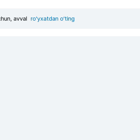
uchun, avval
ro‘yxatdan o‘ting