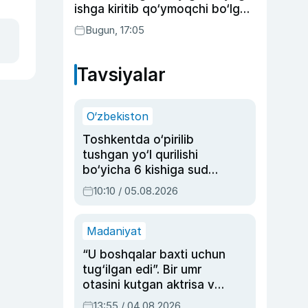
ishga kiritib qo‘ymoqchi bo‘lgan
shaxs ushlandi
Bugun, 17:05
Tavsiyalar
O‘zbekiston
Toshkentda o‘pirilib
tushgan yo‘l qurilishi
bo‘yicha 6 kishiga sud
hukmi o‘qildi
10:10 / 05.08.2026
Madaniyat
“U boshqalar baxti uchun
tug‘ilgan edi”. Bir umr
otasini kutgan aktrisa va
dublyaj ustasi Rimma
13:55 / 04.08.2026