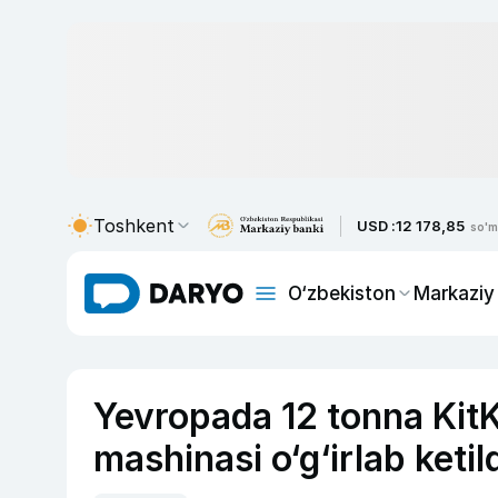
Toshkent
USD :
12 178,85
so'm
O‘zbekiston
Markaziy
Yevropada 12 tonna KitK
mashinasi o‘g‘irlab ketil