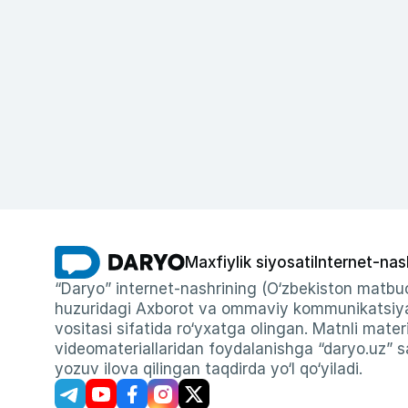
Maxfiylik siyosati
Internet-nas
“Daryo” internet-nashrining (O‘zbekiston matbuo
huzuridagi Axborot va ommaviy kommunikatsiyal
vositasi sifatida ro‘yxatga olingan. Matnli materi
videomateriallaridan foydalanishga “daryo.uz” sa
yozuv ilova qilingan taqdirda yo‘l qo‘yiladi.