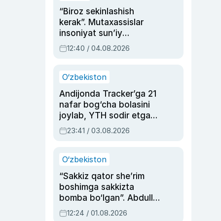
“Biroz sekinlashish
kerak”. Mutaxassislar
insoniyat sun’iy
intellektni boshqara
12:40 / 04.08.2026
olmay qolishidan xavotir
bildirdi
O‘zbekiston
Andijonda Tracker’ga 21
nafar bog‘cha bolasini
joylab, YTH sodir etgan
ayolga sud hukmi o‘qildi
23:41 / 03.08.2026
O‘zbekiston
“Sakkiz qator she’rim
boshimga sakkizta
bomba bo‘lgan”. Abdulla
Oripovni siyosiy
12:24 / 01.08.2026
ayblovlardan asrab