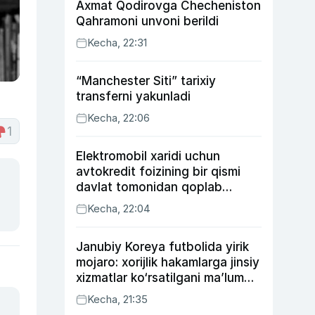
Axmat Qodirovga Checheniston
Qahramoni unvoni berildi
Kecha, 22:31
“Manchester Siti” tarixiy
transferni yakunladi
Kecha, 22:06
1
Elektromobil xaridi uchun
avtokredit foizining bir qismi
davlat tomonidan qoplab
berilishi mumkin
Kecha, 22:04
Janubiy Koreya futbolida yirik
mojaro: xorijlik hakamlarga jinsiy
xizmatlar ko‘rsatilgani ma’lum
qilindi
Kecha, 21:35