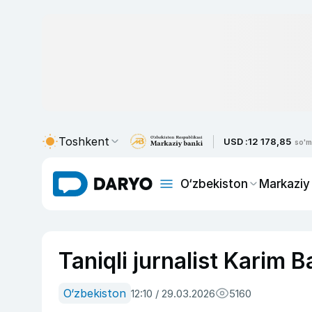
Toshkent
USD :
12 178,85
so'm
O‘zbekiston
Markaziy
Taniqli jurnalist Karim B
O‘zbekiston
12:10 / 29.03.2026
5160