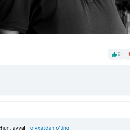
9
uchun, avval
ro‘yxatdan o‘ting