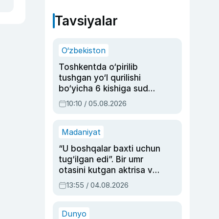
Tavsiyalar
O‘zbekiston
Toshkentda o‘pirilib
tushgan yo‘l qurilishi
bo‘yicha 6 kishiga sud
hukmi o‘qildi
10:10 / 05.08.2026
Madaniyat
“U boshqalar baxti uchun
tug‘ilgan edi”. Bir umr
otasini kutgan aktrisa va
dublyaj ustasi Rimma
13:55 / 04.08.2026
Ahmedovaning
sinovlarga to‘la hayoti
Dunyo