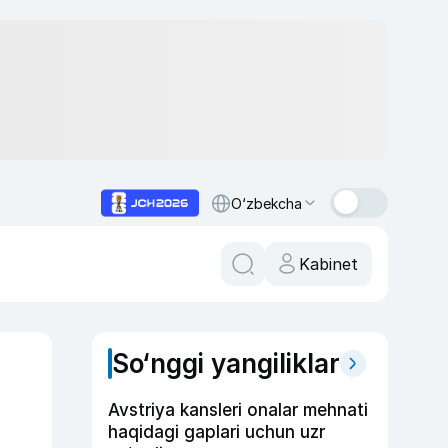
O‘zbekcha
Kabinet
So‘nggi yangiliklar
Avstriya kansleri onalar mehnati
haqidagi gaplari uchun uzr