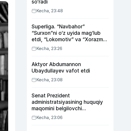
so‘radi
Kecha, 23:48
Superliga. “Navbahor”
“Surxon”ni o‘z uyida mag‘lub
etdi, “Lokomotiv” va “Xorazm”
uyda g‘alaba qozondi
Kecha, 23:26
Aktyor Abdu­mannon
Ubaydullayev vafot etdi
Kecha, 23:08
Senat Prezident
administratsiyasining huquqiy
maqomini belgilovchi
konstitutsiyaviy qonunni
Kecha, 23:06
ma’qulladi