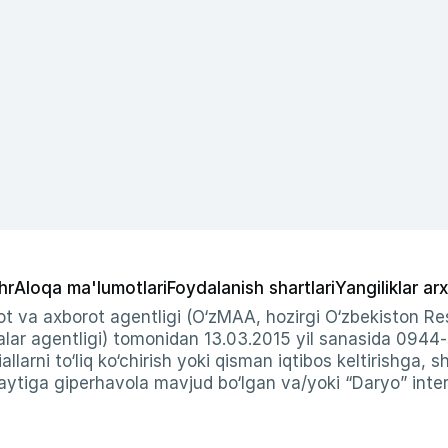
hr
Aloqa ma'lumotlari
Foydalanish shartlari
Yangiliklar arx
t va axborot agentligi (O‘zMAA, hozirgi O‘zbekiston Res
ar agentligi) tomonidan 13.03.2015 yil sanasida 0944
allarni to‘liq ko‘chirish yoki qisman iqtibos keltirishga, 
ytiga giperhavola mavjud bo‘lgan va/yoki “Daryo” intern