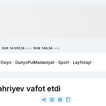
EUR :
RUB :
14 053,18
146,54
so'm
so'm
 Osiyo
Dunyo
Pul
Madaniyat
Sport
Layfstayl
ahriyev vafot etdi