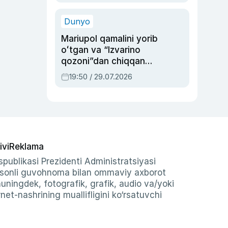
qolgan voqea
Dunyo
Mariupol qamalini yorib
oʻtgan va “Izvarino
qozoni”dan chiqqan
qahramon — Ukraina
19:50 / 29.07.2026
armiyasi bosh
qoʻmondoni Drapatiy
haqida
ivi
Reklama
publikasi Prezidenti Administratsiyasi
-sonli guvohnoma bilan ommaviy axborot
shuningdek, fotografik, grafik, audio va/yoki
et-nashrining muallifligini ko‘rsatuvchi