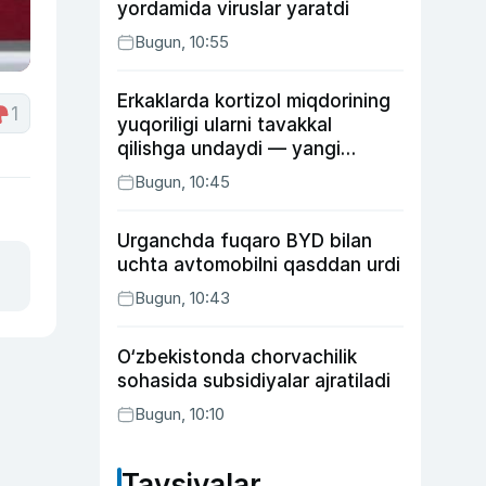
yordamida viruslar yaratdi
Bugun, 10:55
Erkaklarda kortizol miqdorining
1
yuqoriligi ularni tavakkal
qilishga undaydi — yangi
tadqiqot
Bugun, 10:45
Urganchda fuqaro BYD bilan
uchta avtomobilni qasddan urdi
Bugun, 10:43
O‘zbekistonda chorvachilik
sohasida subsidiyalar ajratiladi
Bugun, 10:10
Tavsiyalar