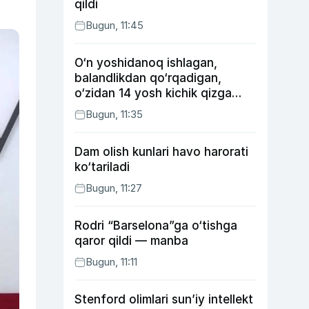
qildi
Bugun, 11:45
O‘n yoshidanoq ishlagan,
balandlikdan qo‘rqadigan,
o‘zidan 14 yosh kichik qizga
uylangan Yorqinxo‘ja Umarov
Bugun, 11:35
34 yoshda
Dam olish kunlari havo harorati
ko‘tariladi
Bugun, 11:27
Rodri “Barselona”ga o‘tishga
qaror qildi — manba
Bugun, 11:11
Stenford olimlari sun’iy intellekt