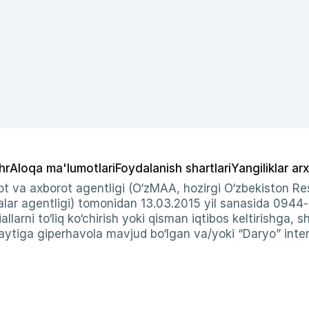
hr
Aloqa ma'lumotlari
Foydalanish shartlari
Yangiliklar arx
t va axborot agentligi (O‘zMAA, hozirgi O‘zbekiston Res
ar agentligi) tomonidan 13.03.2015 yil sanasida 0944
allarni to‘liq ko‘chirish yoki qisman iqtibos keltirishga, 
ytiga giperhavola mavjud bo‘lgan va/yoki “Daryo” intern