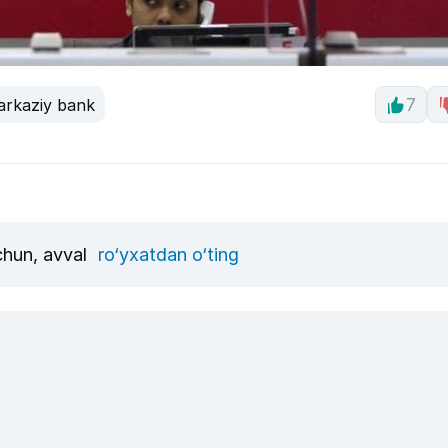
rkaziy bank
7
uchun, avval
ro‘yxatdan o‘ting