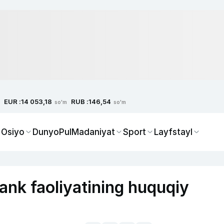
EUR :
RUB :
14 053,18
146,54
so'm
so'm
 Osiyo
Dunyo
Pul
Madaniyat
Sport
Layfstayl
ank faoliyatining huquqiy