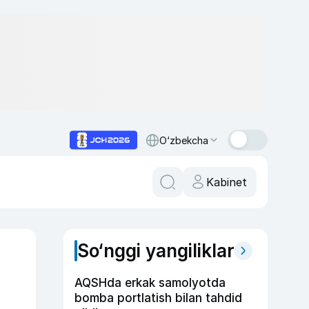
O‘zbekcha
Kabinet
So‘nggi yangiliklar
AQSHda erkak samolyotda
bomba portlatish bilan tahdid