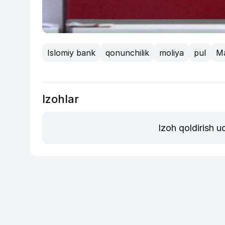
Islomiy bank
qonunchilik
moliya
pul
Ma
Izohlar
Izoh qoldirish 