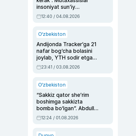
kerak”. Mutaxassislar
insoniyat sun’iy
intellektni boshqara
12:40 / 04.08.2026
olmay qolishidan xavotir
bildirdi
O‘zbekiston
Andijonda Tracker’ga 21
nafar bog‘cha bolasini
joylab, YTH sodir etgan
ayolga sud hukmi o‘qildi
23:41 / 03.08.2026
O‘zbekiston
“Sakkiz qator she’rim
boshimga sakkizta
bomba bo‘lgan”. Abdulla
Oripovni siyosiy
12:24 / 01.08.2026
ayblovlardan asrab
qolgan voqea
Dunyo