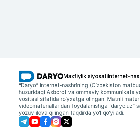
Maxfiylik siyosati
Internet-nas
“Daryo” internet-nashrining (O‘zbekiston matbuo
huzuridagi Axborot va ommaviy kommunikatsiyal
vositasi sifatida ro‘yxatga olingan. Matnli materi
videomateriallaridan foydalanishga “daryo.uz” sa
yozuv ilova qilingan taqdirda yo‘l qo‘yiladi.