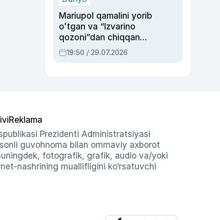
Mariupol qamalini yorib
oʻtgan va “Izvarino
qozoni”dan chiqqan
qahramon — Ukraina
19:50 / 29.07.2026
armiyasi bosh
qoʻmondoni Drapatiy
haqida
ivi
Reklama
publikasi Prezidenti Administratsiyasi
-sonli guvohnoma bilan ommaviy axborot
shuningdek, fotografik, grafik, audio va/yoki
et-nashrining muallifligini ko‘rsatuvchi