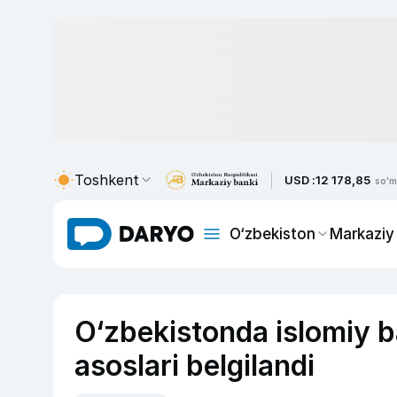
Toshkent
USD :
12 178,85
so'm
O‘zbekiston
Markaziy
O‘zbekistonda islomiy b
asoslari belgilandi