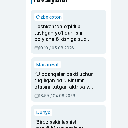
O‘zbekiston
Toshkentda o‘pirilib
tushgan yo‘l qurilishi
bo‘yicha 6 kishiga sud
hukmi o‘qildi
10:10 / 05.08.2026
Madaniyat
“U boshqalar baxti uchun
tug‘ilgan edi”. Bir umr
otasini kutgan aktrisa va
dublyaj ustasi Rimma
13:55 / 04.08.2026
Ahmedovaning
sinovlarga to‘la hayoti
Dunyo
“Biroz sekinlashish