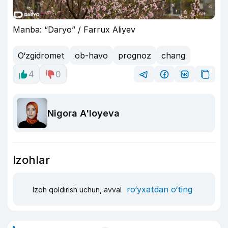
Manba: “Daryo” / Farrux Aliyev
O‘zgidromet
ob-havo
prognoz
chang
4
0
Nigora A'loyeva
Izohlar
ro‘yxatdan o‘ting
Izoh qoldirish uchun, avval