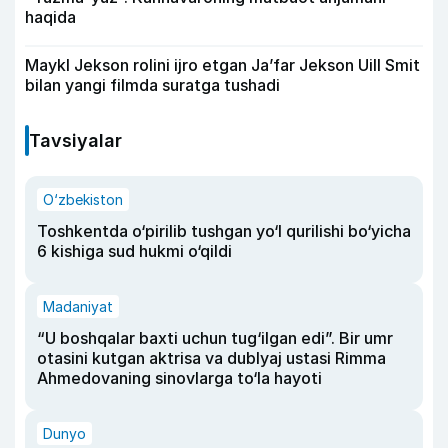
haqida
Maykl Jekson rolini ijro etgan Ja’far Jekson Uill Smit
bilan yangi filmda suratga tushadi
Tavsiyalar
O‘zbekiston
Toshkentda o‘pirilib tushgan yo‘l qurilishi bo‘yicha
6 kishiga sud hukmi o‘qildi
Madaniyat
“U boshqalar baxti uchun tug‘ilgan edi”. Bir umr
otasini kutgan aktrisa va dublyaj ustasi Rimma
Ahmedovaning sinovlarga to‘la hayoti
Dunyo