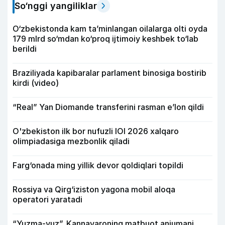
So‘nggi yangiliklar
O‘zbekistonda kam ta’minlangan oilalarga olti oyda
179 mlrd so‘mdan ko‘proq ijtimoiy keshbek to‘lab
berildi
Braziliyada kapibaralar parlament binosiga bostirib
kirdi (video)
“Real” Yan Diomande transferini rasman e’lon qildi
O'zbekiston ilk bor nufuzli IOI 2026 xalqaro
olimpiadasiga mezbonlik qiladi
Farg‘onada ming yillik devor qoldiqlari topildi
Rossiya va Qirg‘iziston yagona mobil aloqa
operatori yaratadi
“Yuzma-yuz”. Kannavaroning matbuot anjumani