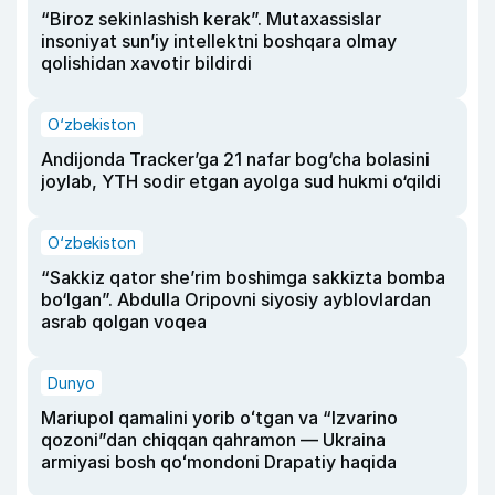
“Biroz sekinlashish kerak”. Mutaxassislar
insoniyat sun’iy intellektni boshqara olmay
qolishidan xavotir bildirdi
O‘zbekiston
Andijonda Tracker’ga 21 nafar bog‘cha bolasini
joylab, YTH sodir etgan ayolga sud hukmi o‘qildi
O‘zbekiston
“Sakkiz qator she’rim boshimga sakkizta bomba
bo‘lgan”. Abdulla Oripovni siyosiy ayblovlardan
asrab qolgan voqea
Dunyo
Mariupol qamalini yorib oʻtgan va “Izvarino
qozoni”dan chiqqan qahramon — Ukraina
armiyasi bosh qoʻmondoni Drapatiy haqida