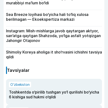
murabbiyi ma’lum bo‘ldi
Sea Breeze loyihasi bo‘yicha hali to‘liq xulosa
berilmagan — Ekoekspertiza markazi
Instagram: Mish-mishlarga javob qaytargan aktyor,
san’atga qaytgan Shahzoda, yo‘lga asfalt yotqizgan
Jahongir Otajonov
Shimoliy Koreya aholiga it sho‘rvasini ichishni tavsiya
qildi
Tavsiyalar
O‘zbekiston
Toshkentda o‘pirilib tushgan yo‘l qurilishi bo‘yicha
6 kishiga sud hukmi o‘qildi