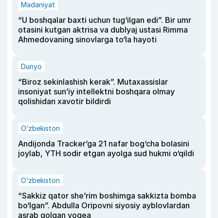
Madaniyat
“U boshqalar baxti uchun tug‘ilgan edi”. Bir umr
otasini kutgan aktrisa va dublyaj ustasi Rimma
Ahmedovaning sinovlarga to‘la hayoti
Dunyo
“Biroz sekinlashish kerak”. Mutaxassislar
insoniyat sun’iy intellektni boshqara olmay
qolishidan xavotir bildirdi
O‘zbekiston
Andijonda Tracker’ga 21 nafar bog‘cha bolasini
joylab, YTH sodir etgan ayolga sud hukmi o‘qildi
O‘zbekiston
“Sakkiz qator she’rim boshimga sakkizta bomba
bo‘lgan”. Abdulla Oripovni siyosiy ayblovlardan
asrab qolgan voqea