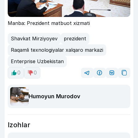
Manba: Prezident matbuot xizmati
Shavkat Mirziyoyev
prezident
Raqamli texnologiyalar xalqaro markazi
Enterprise Uzbekistan
0
0
Humoyun Murodov
Izohlar