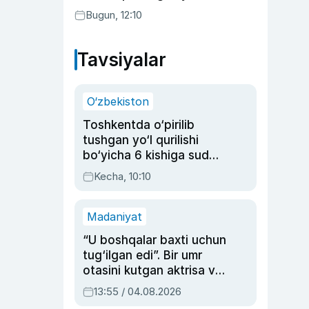
Bugun, 12:10
Tavsiyalar
O‘zbekiston
Toshkentda o‘pirilib
tushgan yo‘l qurilishi
bo‘yicha 6 kishiga sud
hukmi o‘qildi
Kecha, 10:10
Madaniyat
“U boshqalar baxti uchun
tug‘ilgan edi”. Bir umr
otasini kutgan aktrisa va
dublyaj ustasi Rimma
13:55 / 04.08.2026
Ahmedovaning