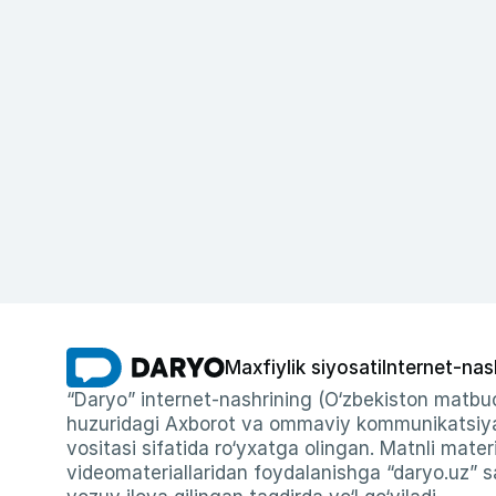
Maxfiylik siyosati
Internet-nas
“Daryo” internet-nashrining (O‘zbekiston matbuo
huzuridagi Axborot va ommaviy kommunikatsiyal
vositasi sifatida ro‘yxatga olingan. Matnli materi
videomateriallaridan foydalanishga “daryo.uz” sa