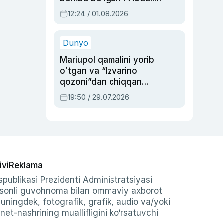
Oripovni siyosiy
12:24 / 01.08.2026
ayblovlardan asrab
qolgan voqea
Dunyo
Mariupol qamalini yorib
oʻtgan va “Izvarino
qozoni”dan chiqqan
qahramon — Ukraina
19:50 / 29.07.2026
armiyasi bosh
qoʻmondoni Drapatiy
haqida
ivi
Reklama
publikasi Prezidenti Administratsiyasi
-sonli guvohnoma bilan ommaviy axborot
shuningdek, fotografik, grafik, audio va/yoki
et-nashrining muallifligini ko‘rsatuvchi