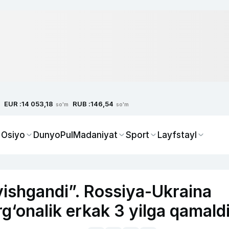
EUR :
RUB :
14 053,18
146,54
so'm
so'm
 Osiyo
Dunyo
Pul
Madaniyat
Sport
Layfstayl
yishgandi”. Rossiya-Ukraina
g‘onalik erkak 3 yilga qamald