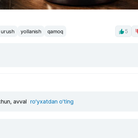
urush
yollanish
qamoq
5
uchun, avval
ro‘yxatdan o‘ting