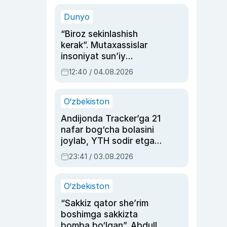
sinovlarga to‘la hayoti
Dunyo
“Biroz sekinlashish
kerak”. Mutaxassislar
insoniyat sun’iy
intellektni boshqara
12:40 / 04.08.2026
olmay qolishidan xavotir
bildirdi
O‘zbekiston
Andijonda Tracker’ga 21
nafar bog‘cha bolasini
joylab, YTH sodir etgan
ayolga sud hukmi o‘qildi
23:41 / 03.08.2026
O‘zbekiston
“Sakkiz qator she’rim
boshimga sakkizta
bomba bo‘lgan”. Abdulla