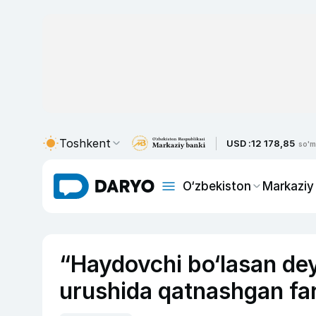
Toshkent
USD :
12 178,85
so'm
O‘zbekiston
Markaziy
“Haydovchi bo‘lasan de
urushida qatnashgan far