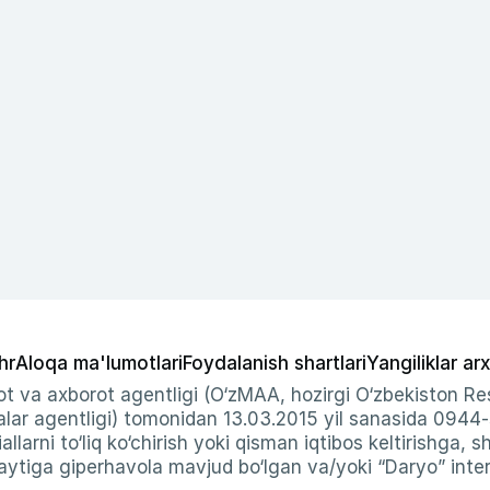
hr
Aloqa ma'lumotlari
Foydalanish shartlari
Yangiliklar arx
t va axborot agentligi (O‘zMAA, hozirgi O‘zbekiston Res
ar agentligi) tomonidan 13.03.2015 yil sanasida 0944
allarni to‘liq ko‘chirish yoki qisman iqtibos keltirishga, 
ytiga giperhavola mavjud bo‘lgan va/yoki “Daryo” intern