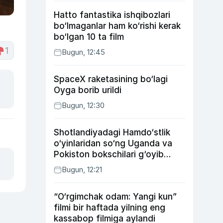
Hatto fantastika ishqibozlari
bo‘lmaganlar ham ko‘rishi kerak
bo‘lgan 10 ta film
1
Bugun, 12:45
SpaceX raketasining bo‘lagi
Oyga borib urildi
Bugun, 12:30
Shotlandiyadagi Hamdo‘stlik
o‘yinlaridan so‘ng Uganda va
Pokiston bokschilari g‘oyib
bo‘ldi
Bugun, 12:21
“O‘rgimchak odam: Yangi kun”
filmi bir haftada yilning eng
kassabop filmiga aylandi