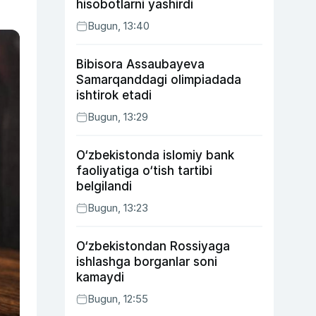
hisobotlarni yashirdi
Bugun, 13:40
Bibisora Assaubayeva
Samarqanddagi olimpiadada
ishtirok etadi
Bugun, 13:29
O‘zbekistonda islomiy bank
faoliyatiga o‘tish tartibi
belgilandi
Bugun, 13:23
O‘zbekistondan Rossiyaga
ishlashga borganlar soni
kamaydi
Bugun, 12:55