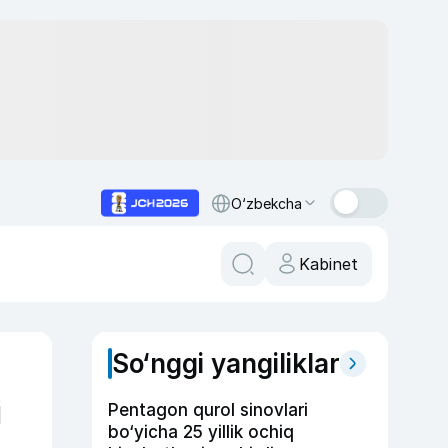
O‘zbekcha
Kabinet
So‘nggi yangiliklar
i
Pentagon qurol sinovlari
bo‘yicha 25 yillik ochiq