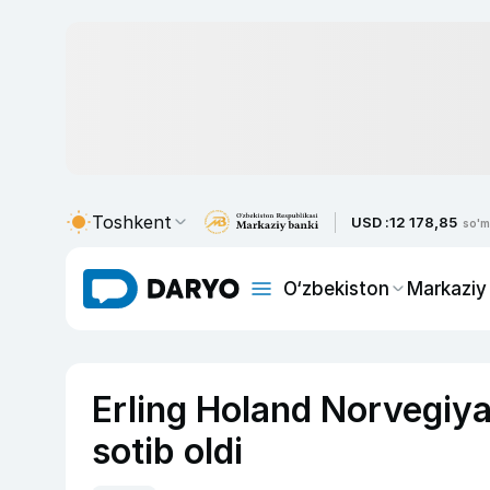
Toshkent
USD :
12 178,85
so'm
O‘zbekiston
Markaziy
Erling Holand Norvegiya
sotib oldi