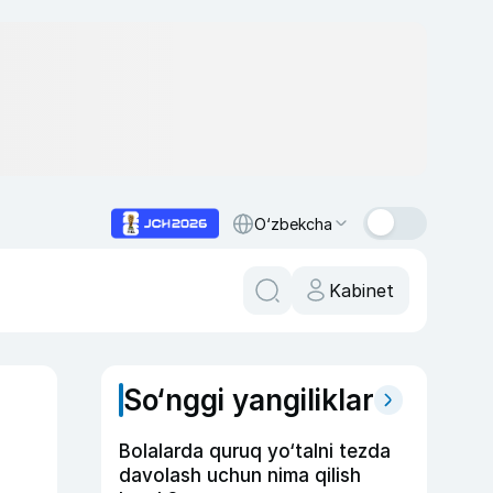
O‘zbekcha
Kabinet
So‘nggi yangiliklar
Bolalarda quruq yo‘talni tezda
davolash uchun nima qilish