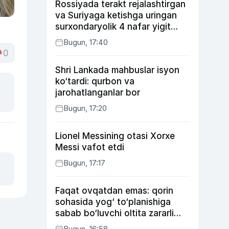
Rossiyada terakt rejalashtirgan
va Suriyaga ketishga uringan
surxondaryolik 4 nafar yigit
qamaldi
Bugun, 17:40
0
Shri Lankada mahbuslar isyon
ko‘tardi: qurbon va
jarohatlanganlar bor
Bugun, 17:20
Lionel Messining otasi Xorxe
Messi vafot etdi
Bugun, 17:17
Faqat ovqatdan emas: qorin
sohasida yog‘ to‘planishiga
sabab bo‘luvchi oltita zararli
odat
Bugun, 16:58