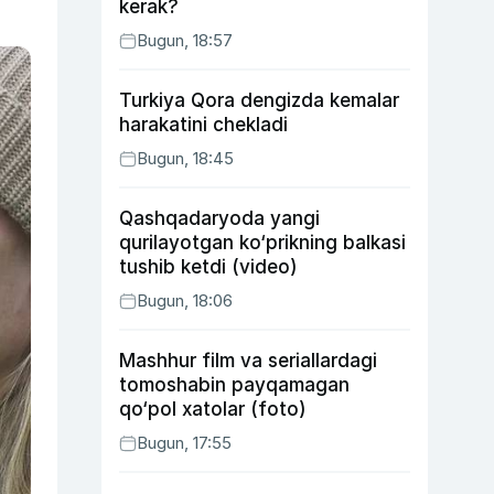
kerak?
Bugun, 18:57
Turkiya Qora dengizda kemalar
harakatini chekladi
Bugun, 18:45
Qashqadaryoda yangi
qurilayotgan ko‘prikning balkasi
tushib ketdi (video)
Bugun, 18:06
Mashhur film va seriallardagi
tomoshabin payqamagan
qo‘pol xatolar (foto)
Bugun, 17:55