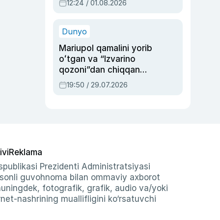
12:24 / 01.08.2026
ayblovlardan asrab
qolgan voqea
Dunyo
Mariupol qamalini yorib
oʻtgan va “Izvarino
qozoni”dan chiqqan
qahramon — Ukraina
19:50 / 29.07.2026
armiyasi bosh
qoʻmondoni Drapatiy
haqida
ivi
Reklama
publikasi Prezidenti Administratsiyasi
-sonli guvohnoma bilan ommaviy axborot
shuningdek, fotografik, grafik, audio va/yoki
et-nashrining muallifligini ko‘rsatuvchi