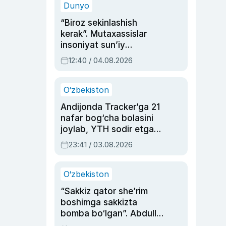
Dunyo
“Biroz sekinlashish
kerak”. Mutaxassislar
insoniyat sun’iy
intellektni boshqara
12:40 / 04.08.2026
olmay qolishidan xavotir
bildirdi
O‘zbekiston
Andijonda Tracker’ga 21
nafar bog‘cha bolasini
joylab, YTH sodir etgan
ayolga sud hukmi o‘qildi
23:41 / 03.08.2026
O‘zbekiston
“Sakkiz qator she’rim
boshimga sakkizta
bomba bo‘lgan”. Abdulla
Oripovni siyosiy