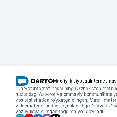
Maxfiylik siyosati
Internet-nas
“Daryo” internet-nashrining (O‘zbekiston matbuo
huzuridagi Axborot va ommaviy kommunikatsiyal
vositasi sifatida ro‘yxatga olingan. Matnli materi
videomateriallaridan foydalanishga “daryo.uz” sa
yozuv ilova qilingan taqdirda yo‘l qo‘yiladi.