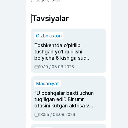
Tavsiyalar
O‘zbekiston
Toshkentda o‘pirilib
tushgan yo‘l qurilishi
bo‘yicha 6 kishiga sud
hukmi o‘qildi
10:10 / 05.08.2026
Madaniyat
“U boshqalar baxti uchun
tug‘ilgan edi”. Bir umr
otasini kutgan aktrisa va
dublyaj ustasi Rimma
13:55 / 04.08.2026
Ahmedovaning
sinovlarga to‘la hayoti