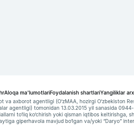
hr
Aloqa ma'lumotlari
Foydalanish shartlari
Yangiliklar arx
t va axborot agentligi (O‘zMAA, hozirgi O‘zbekiston Res
ar agentligi) tomonidan 13.03.2015 yil sanasida 0944
allarni to‘liq ko‘chirish yoki qisman iqtibos keltirishga, 
ytiga giperhavola mavjud bo‘lgan va/yoki “Daryo” intern