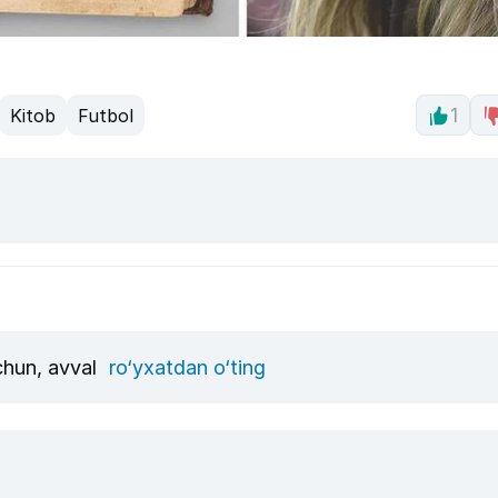
Kitob
Futbol
1
uchun, avval
ro‘yxatdan o‘ting