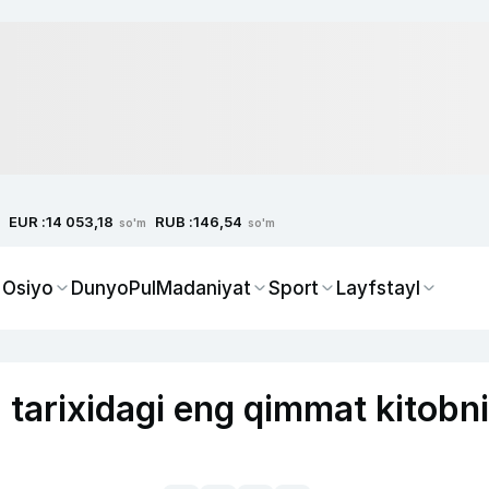
EUR :
RUB :
14 053,18
146,54
so'm
so'm
 Osiyo
Dunyo
Pul
Madaniyat
Sport
Layfstayl
 tarixidagi eng qimmat kitobni