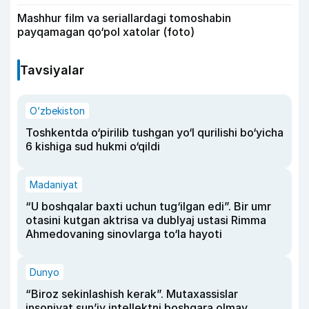
Mashhur film va seriallardagi tomoshabin
payqamagan qo‘pol xatolar (foto)
Tavsiyalar
O‘zbekiston
Toshkentda o‘pirilib tushgan yo‘l qurilishi bo‘yicha
6 kishiga sud hukmi o‘qildi
Madaniyat
“U boshqalar baxti uchun tug‘ilgan edi”. Bir umr
otasini kutgan aktrisa va dublyaj ustasi Rimma
Ahmedovaning sinovlarga to‘la hayoti
Dunyo
“Biroz sekinlashish kerak”. Mutaxassislar
insoniyat sun’iy intellektni boshqara olmay