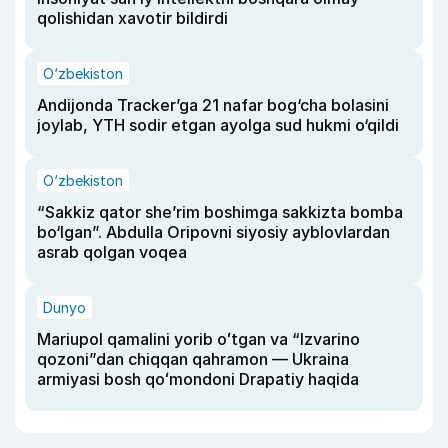
qolishidan xavotir bildirdi
O‘zbekiston
Andijonda Tracker’ga 21 nafar bog‘cha bolasini
joylab, YTH sodir etgan ayolga sud hukmi o‘qildi
O‘zbekiston
“Sakkiz qator she’rim boshimga sakkizta bomba
bo‘lgan”. Abdulla Oripovni siyosiy ayblovlardan
asrab qolgan voqea
Dunyo
Mariupol qamalini yorib oʻtgan va “Izvarino
qozoni”dan chiqqan qahramon — Ukraina
armiyasi bosh qoʻmondoni Drapatiy haqida