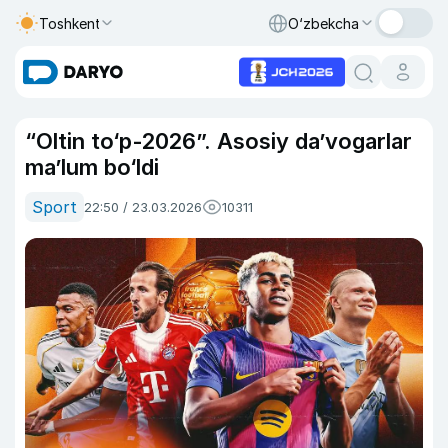
Toshkent
O‘zbekcha
“Oltin to‘p-2026”. Asosiy da’vogarlar
ma’lum bo‘ldi
Sport
22:50 / 23.03.2026
10311