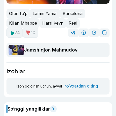
Oltin to‘p
Lamin Yamal
Barselona
Kilian Mbappe
Harri Keyn
Real
24
10
Jamshidjon Mahmudov
Izohlar
ro‘yxatdan o‘ting
Izoh qoldirish uchun, avval
So‘nggi yangiliklar