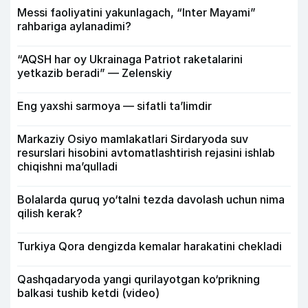
Messi faoliyatini yakunlagach, “Inter Mayami”
rahbariga aylanadimi?
“AQSH har oy Ukrainaga Patriot raketalarini
yetkazib beradi” — Zelenskiy
Eng yaxshi sarmoya — sifatli ta’limdir
Markaziy Osiyo mamlakatlari Sirdaryoda suv
resurslari hisobini avtomatlashtirish rejasini ishlab
chiqishni ma’qulladi
Bolalarda quruq yo‘talni tezda davolash uchun nima
qilish kerak?
Turkiya Qora dengizda kemalar harakatini chekladi
Qashqadaryoda yangi qurilayotgan ko‘prikning
balkasi tushib ketdi (video)