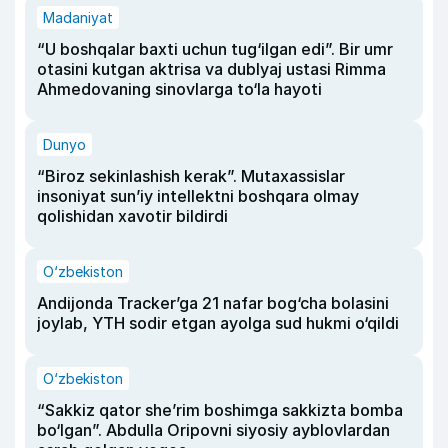
Madaniyat
“U boshqalar baxti uchun tug‘ilgan edi”. Bir umr
otasini kutgan aktrisa va dublyaj ustasi Rimma
Ahmedovaning sinovlarga to‘la hayoti
Dunyo
“Biroz sekinlashish kerak”. Mutaxassislar
insoniyat sun’iy intellektni boshqara olmay
qolishidan xavotir bildirdi
O‘zbekiston
Andijonda Tracker’ga 21 nafar bog‘cha bolasini
joylab, YTH sodir etgan ayolga sud hukmi o‘qildi
O‘zbekiston
“Sakkiz qator she’rim boshimga sakkizta bomba
bo‘lgan”. Abdulla Oripovni siyosiy ayblovlardan