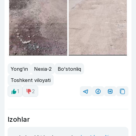
Yong'in
Nexia-2
Bo'stonliq
Toshkent viloyati
1
2
Izohlar