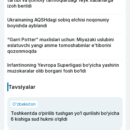
tartibi va ijtimoiy tarmoqlardagi feyk xabarlarga
izoh berildi
Ukrainaning AQSHdagi sobiq elchisi noqonuniy
boyishda ayblandi
“Garri Potter” muxlislari uchun: Miyazaki uslubini
eslatuvchi yangi anime tomoshabinlar e’tiborini
qozonmoqda
Infantinoning Yevropa Superligasi bo‘yicha yashirin
muzokaralar olib borgani fosh bo‘ldi
Tavsiyalar
O‘zbekiston
Toshkentda o‘pirilib tushgan yo‘l qurilishi bo‘yicha
6 kishiga sud hukmi o‘qildi