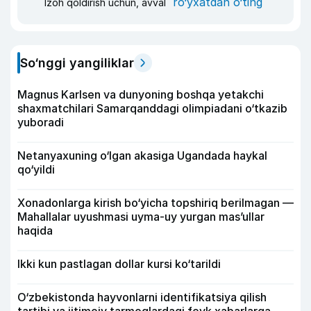
ro‘yxatdan o‘ting
Izoh qoldirish uchun, avval
So‘nggi yangiliklar
Magnus Karlsen va dunyoning boshqa yetakchi
shaxmatchilari Samarqanddagi olimpiadani o‘tkazib
yuboradi
Netanyaxuning o‘lgan akasiga Ugandada haykal
qo‘yildi
Xonadonlarga kirish bo‘yicha topshiriq berilmagan —
Mahallalar uyushmasi uyma-uy yurgan mas’ullar
haqida
Ikki kun pastlagan dollar kursi ko‘tarildi
O‘zbekistonda hayvonlarni identifikatsiya qilish