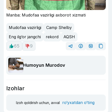
Manba: Mudofaa vazirligi axborot xizmati
Mudofaa vazirligi
Camp Shelby
Eng ilg‘or jangchi
rekord
AQSH
65
9
Humoyun Murodov
Izohlar
ro‘yxatdan o‘ting
Izoh qoldirish uchun, avval