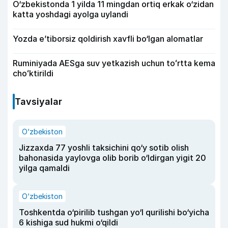
O‘zbekistonda 1 yilda 11 mingdan ortiq erkak o‘zidan
katta yoshdagi ayolga uylandi
Yozda e’tiborsiz qoldirish xavfli bo‘lgan alomatlar
Ruminiyada AESga suv yetkazish uchun toʻrtta kema
choʻktirildi
Tavsiyalar
O‘zbekiston
Jizzaxda 77 yoshli taksichini qo‘y sotib olish
bahonasida yaylovga olib borib o‘ldirgan yigit 20
yilga qamaldi
O‘zbekiston
Toshkentda o‘pirilib tushgan yo‘l qurilishi bo‘yicha
6 kishiga sud hukmi o‘qildi