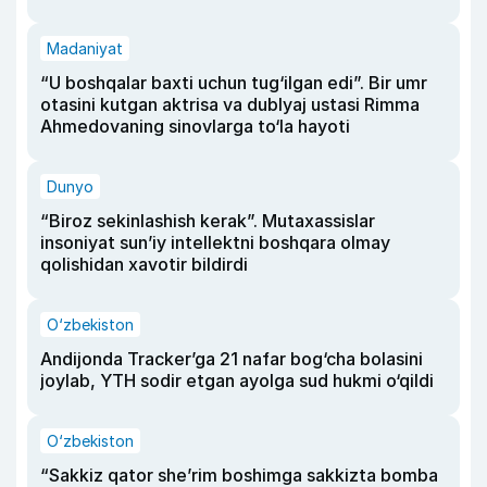
Madaniyat
“U boshqalar baxti uchun tug‘ilgan edi”. Bir umr
otasini kutgan aktrisa va dublyaj ustasi Rimma
Ahmedovaning sinovlarga to‘la hayoti
Dunyo
“Biroz sekinlashish kerak”. Mutaxassislar
insoniyat sun’iy intellektni boshqara olmay
qolishidan xavotir bildirdi
O‘zbekiston
Andijonda Tracker’ga 21 nafar bog‘cha bolasini
joylab, YTH sodir etgan ayolga sud hukmi o‘qildi
O‘zbekiston
“Sakkiz qator she’rim boshimga sakkizta bomba