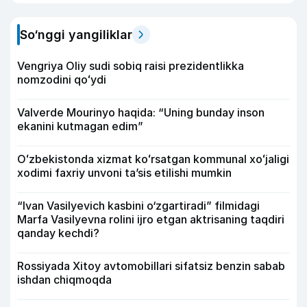
So‘nggi yangiliklar
Vengriya Oliy sudi sobiq raisi prezidentlikka
nomzodini qoʻydi
Valverde Mourinyo haqida: “Uning bunday inson
ekanini kutmagan edim”
Oʻzbekistonda xizmat koʻrsatgan kommunal xoʻjaligi
xodimi faxriy unvoni taʼsis etilishi mumkin
“Ivan Vasilyevich kasbini o‘zgartiradi” filmidagi
Marfa Vasilyevna rolini ijro etgan aktrisaning taqdiri
qanday kechdi?
Rossiyada Xitoy avtomobillari sifatsiz benzin sabab
ishdan chiqmoqda