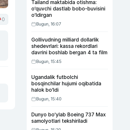
Tailand maktabida otishma:
o‘quvchi dastlab bobo-buvisini
o‘ldirgan
0
Bugun, 16:07
Gollivudning milliard dollarlik
shedevrlari: kassa rekordlari
davrini boshlab bergan 4 ta film
Bugun, 15:45
Ugandalik futbolchi
bosqinchilar hujumi oqibatida
halok bo‘ldi
Bugun, 15:40
Dunyo bo‘ylab Boeing 737 Max
samolyotlari tekshiriladi
Bugun, 15:20