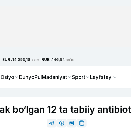
EUR :
RUB :
14 053,18
146,54
so'm
so'm
 Osiyo
Dunyo
Pul
Madaniyat
Sport
Layfstayl
ak bo‘lgan 12 ta tabiiy antibiot