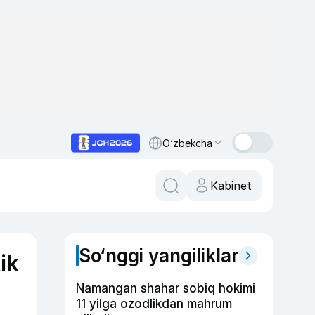
O‘zbekcha
Kabinet
So‘nggi yangiliklar
ik
Namangan shahar sobiq hokimi
11 yilga ozodlikdan mahrum