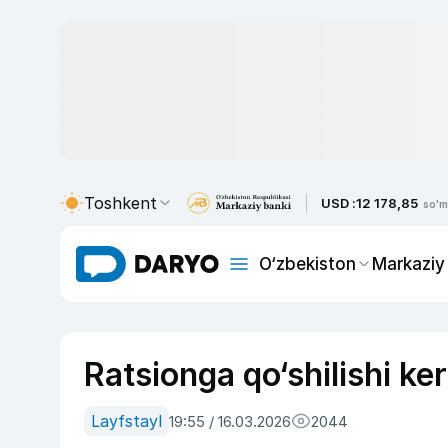
Toshkent
USD :
12 178,85
so'm
O‘zbekiston
Markaziy
Ratsionga qo‘shilishi ker
Layfstayl
19:55 / 16.03.2026
2044