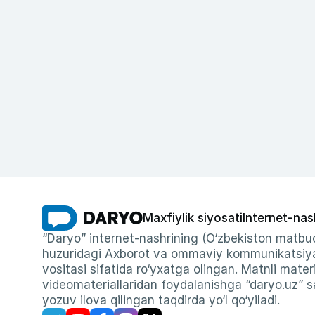
Maxfiylik siyosati
Internet-nas
“Daryo” internet-nashrining (O‘zbekiston matbuo
huzuridagi Axborot va ommaviy kommunikatsiyal
vositasi sifatida ro‘yxatga olingan. Matnli materi
videomateriallaridan foydalanishga “daryo.uz” sa
yozuv ilova qilingan taqdirda yo‘l qo‘yiladi.