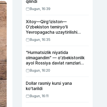
qilindi
Bugun, 16:39
Xitoy—Qirg‘iziston—
O‘zbekiston temiryo‘li
Yevropagacha uzaytirilishi
mumkin
Bugun, 16:35
“Hurmatsizlik niyatida
olmagandim” — o‘zbekistonlik
ayol Rossiya davlat ramzlari
tushirilgan poyandoz haqida
Bugun, 16:20
Dollar rasmiy kursi yana
ko‘tarildi
Bugun, 16:11