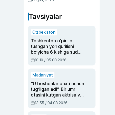
Tavsiyalar
O‘zbekiston
Toshkentda o‘pirilib
tushgan yo‘l qurilishi
bo‘yicha 6 kishiga sud
hukmi o‘qildi
10:10 / 05.08.2026
Madaniyat
“U boshqalar baxti uchun
tug‘ilgan edi”. Bir umr
otasini kutgan aktrisa va
dublyaj ustasi Rimma
13:55 / 04.08.2026
Ahmedovaning
sinovlarga to‘la hayoti