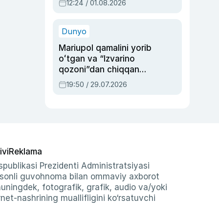
12:24 / 01.08.2026
ayblovlardan asrab
qolgan voqea
Dunyo
Mariupol qamalini yorib
oʻtgan va “Izvarino
qozoni”dan chiqqan
qahramon — Ukraina
19:50 / 29.07.2026
armiyasi bosh
qoʻmondoni Drapatiy
haqida
ivi
Reklama
publikasi Prezidenti Administratsiyasi
-sonli guvohnoma bilan ommaviy axborot
shuningdek, fotografik, grafik, audio va/yoki
et-nashrining muallifligini ko‘rsatuvchi