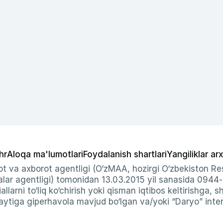
hr
Aloqa ma'lumotlari
Foydalanish shartlari
Yangiliklar arx
t va axborot agentligi (O‘zMAA, hozirgi O‘zbekiston Res
ar agentligi) tomonidan 13.03.2015 yil sanasida 0944
allarni to‘liq ko‘chirish yoki qisman iqtibos keltirishga, 
ytiga giperhavola mavjud bo‘lgan va/yoki “Daryo” intern