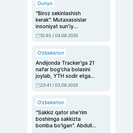
Dunyo
“Biroz sekinlashish
kerak”. Mutaxassislar
insoniyat sun’iy
intellektni boshqara
12:40 / 04.08.2026
olmay qolishidan xavotir
bildirdi
O‘zbekiston
Andijonda Tracker’ga 21
nafar bog‘cha bolasini
joylab, YTH sodir etgan
ayolga sud hukmi o‘qildi
23:41 / 03.08.2026
O‘zbekiston
“Sakkiz qator she’rim
boshimga sakkizta
bomba bo‘lgan”. Abdulla
Oripovni siyosiy