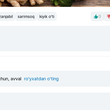
zanjabil
sarimsoq
kiyik o‘ti
0
uchun, avval
ro‘yxatdan o‘ting