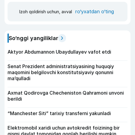
ro‘yxatdan o‘ting
Izoh qoldirish uchun, avval
So‘nggi yangiliklar
Aktyor Abdu­mannon Ubaydullayev vafot etdi
Senat Prezident administratsiyasining huquqiy
maqomini belgilovchi konstitutsiyaviy qonunni
ma’qulladi
Axmat Qodirovga Checheniston Qahramoni unvoni
berildi
“Manchester Siti” tarixiy transferni yakunladi
Elektromobil xaridi uchun avtokredit foizining bir
qismi davlat tomonidan qoplab berilishi mumkin