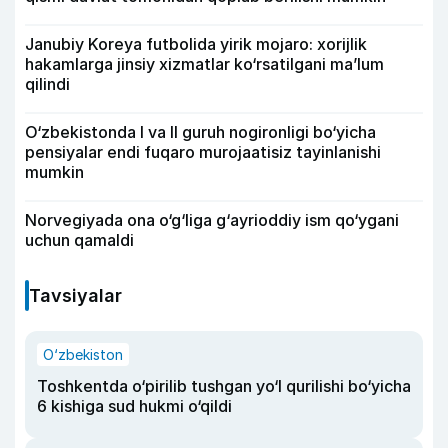
Janubiy Koreya futbolida yirik mojaro: xorijlik
hakamlarga jinsiy xizmatlar ko‘rsatilgani ma’lum
qilindi
O‘zbekistonda I va II guruh nogironligi bo‘yicha
pensiyalar endi fuqaro murojaatisiz tayinlanishi
mumkin
Norvegiyada ona o‘g‘liga g‘ayrioddiy ism qo‘ygani
uchun qamaldi
Tavsiyalar
O‘zbekiston
Toshkentda o‘pirilib tushgan yo‘l qurilishi bo‘yicha
6 kishiga sud hukmi o‘qildi