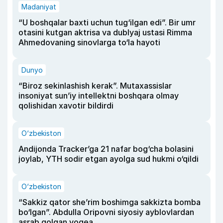
Madaniyat
“U boshqalar baxti uchun tug‘ilgan edi”. Bir umr
otasini kutgan aktrisa va dublyaj ustasi Rimma
Ahmedovaning sinovlarga to‘la hayoti
Dunyo
“Biroz sekinlashish kerak”. Mutaxassislar
insoniyat sun’iy intellektni boshqara olmay
qolishidan xavotir bildirdi
O‘zbekiston
Andijonda Tracker’ga 21 nafar bog‘cha bolasini
joylab, YTH sodir etgan ayolga sud hukmi o‘qildi
O‘zbekiston
“Sakkiz qator she’rim boshimga sakkizta bomba
bo‘lgan”. Abdulla Oripovni siyosiy ayblovlardan
asrab qolgan voqea