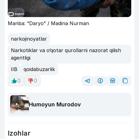
Manba: “Daryo” / Madina Nurman
narkojinoyatlar
Narkotiklar va o‘qotar qurollarni nazorat qilish
agentligi
IIB
qoidabuzarlik
0
0
Humoyun Murodov
Izohlar