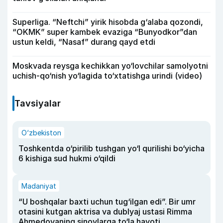
Superliga. “Neftchi” yirik hisobda g‘alaba qozondi,
“OKMK” super kambek evaziga “Bunyodkor”dan
ustun keldi, “Nasaf” durang qayd etdi
Moskvada reysga kechikkan yo‘lovchilar samolyotni
uchish-qo‘nish yo‘lagida to‘xtatishga urindi (video)
Tavsiyalar
O‘zbekiston
Toshkentda o‘pirilib tushgan yo‘l qurilishi bo‘yicha
6 kishiga sud hukmi o‘qildi
Madaniyat
“U boshqalar baxti uchun tug‘ilgan edi”. Bir umr
otasini kutgan aktrisa va dublyaj ustasi Rimma
Ahmedovaning sinovlarga to‘la hayoti