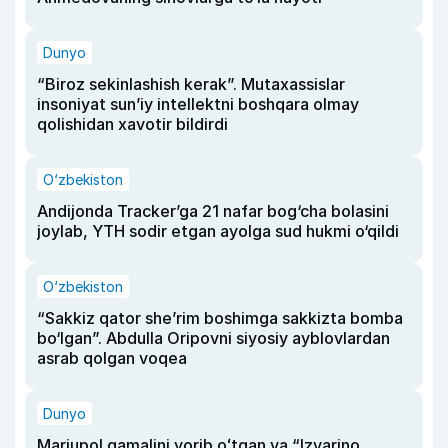
Dunyo
“Biroz sekinlashish kerak”. Mutaxassislar
insoniyat sun’iy intellektni boshqara olmay
qolishidan xavotir bildirdi
O‘zbekiston
Andijonda Tracker’ga 21 nafar bog‘cha bolasini
joylab, YTH sodir etgan ayolga sud hukmi o‘qildi
O‘zbekiston
“Sakkiz qator she’rim boshimga sakkizta bomba
bo‘lgan”. Abdulla Oripovni siyosiy ayblovlardan
asrab qolgan voqea
Dunyo
Mariupol qamalini yorib oʻtgan va “Izvarino