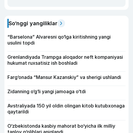
So‘nggi yangiliklar
“Barselona” Alvaresni qo‘lga kiritishning yangi
usulini topdi
Grenlandiyada Trampga aloqador neft kompaniyasi
hukumat ruxsatisiz ish boshladi
Farg‘onada “Mansur Kazanskiy” va sherigi ushlandi
Zidanning o‘g‘li yangi jamoaga o‘tdi
Avstraliyada 150 yil oldin olingan kitob kutubxonaga
qaytarildi
O‘zbekistonda kasbiy mahorat bo‘yicha ilk milliy
tanlov g‘oliblari aniqlandi