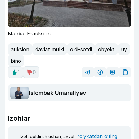
Manba: E-auksion
auksion
davlat mulki
oldi-sotdi
obyekt
uy
bino
1
0
Islombek Umaraliyev
Izohlar
ro‘yxatdan o‘ting
Izoh qoldirish uchun, avval