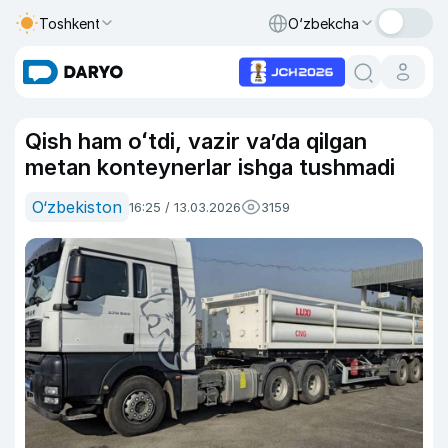
Toshkent
O‘zbekcha
Qish ham oʻtdi, vazir vaʼda qilgan
metan konteynerlar ishga tushmadi
O‘zbekiston
16:25 / 13.03.2026
3159