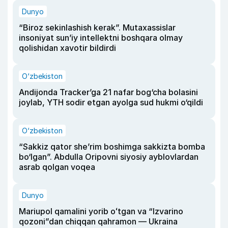
Dunyo
“Biroz sekinlashish kerak”. Mutaxassislar
insoniyat sun’iy intellektni boshqara olmay
qolishidan xavotir bildirdi
O‘zbekiston
Andijonda Tracker’ga 21 nafar bog‘cha bolasini
joylab, YTH sodir etgan ayolga sud hukmi o‘qildi
O‘zbekiston
“Sakkiz qator she’rim boshimga sakkizta bomba
bo‘lgan”. Abdulla Oripovni siyosiy ayblovlardan
asrab qolgan voqea
Dunyo
Mariupol qamalini yorib oʻtgan va “Izvarino
qozoni”dan chiqqan qahramon — Ukraina