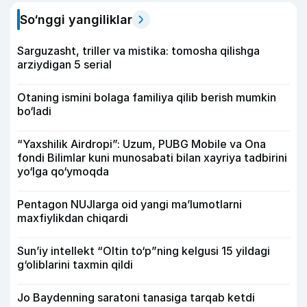
So‘nggi yangiliklar
Sarguzasht, triller va mistika: tomosha qilishga
arziydigan 5 serial
Otaning ismini bolaga familiya qilib berish mumkin
bo‘ladi
“Yaxshilik Airdropi”: Uzum, PUBG Mobile va Ona
fondi Bilimlar kuni munosabati bilan xayriya tadbirini
yo‘lga qo‘ymoqda
Pentagon NUJlarga oid yangi maʼlumotlarni
maxfiylikdan chiqardi
Sun’iy intellekt “Oltin to‘p”ning kelgusi 15 yildagi
g‘oliblarini taxmin qildi
Jo Baydenning saratoni tanasiga tarqab ketdi