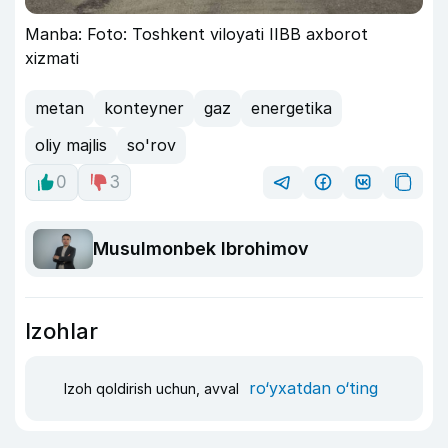
Manba: Foto: Toshkent viloyati IIBB axborot
xizmati
metan
konteyner
gaz
energetika
oliy majlis
so'rov
0
3
Musulmonbek Ibrohimov
Izohlar
ro‘yxatdan o‘ting
Izoh qoldirish uchun, avval