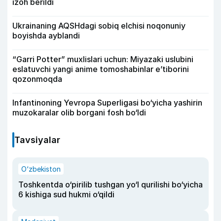
izoh berildi
Ukrainaning AQSHdagi sobiq elchisi noqonuniy
boyishda ayblandi
“Garri Potter” muxlislari uchun: Miyazaki uslubini
eslatuvchi yangi anime tomoshabinlar e’tiborini
qozonmoqda
Infantinoning Yevropa Superligasi bo‘yicha yashirin
muzokaralar olib borgani fosh bo‘ldi
Tavsiyalar
O‘zbekiston
Toshkentda o‘pirilib tushgan yo‘l qurilishi bo‘yicha
6 kishiga sud hukmi o‘qildi