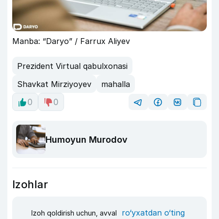
Manba: “Daryo” / Farrux Aliyev
Prezident Virtual qabulxonasi
Shavkat Mirziyoyev
mahalla
0
0
Humoyun Murodov
Izohlar
ro‘yxatdan o‘ting
Izoh qoldirish uchun, avval