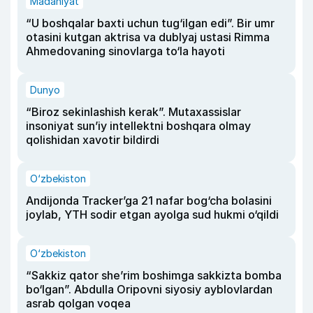
Madaniyat
“U boshqalar baxti uchun tug‘ilgan edi”. Bir umr
otasini kutgan aktrisa va dublyaj ustasi Rimma
Ahmedovaning sinovlarga to‘la hayoti
Dunyo
“Biroz sekinlashish kerak”. Mutaxassislar
insoniyat sun’iy intellektni boshqara olmay
qolishidan xavotir bildirdi
O‘zbekiston
Andijonda Tracker’ga 21 nafar bog‘cha bolasini
joylab, YTH sodir etgan ayolga sud hukmi o‘qildi
O‘zbekiston
“Sakkiz qator she’rim boshimga sakkizta bomba
bo‘lgan”. Abdulla Oripovni siyosiy ayblovlardan
asrab qolgan voqea