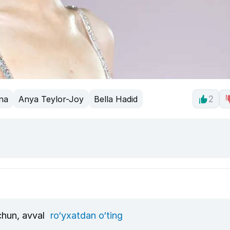
na
Anya Teylor-Joy
Bella Hadid
2
uchun, avval
ro‘yxatdan o‘ting