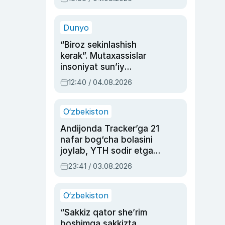
Ahmedovaning
sinovlarga to‘la hayoti
Dunyo
“Biroz sekinlashish
kerak”. Mutaxassislar
insoniyat sun’iy
intellektni boshqara
12:40 / 04.08.2026
olmay qolishidan xavotir
bildirdi
O‘zbekiston
Andijonda Tracker’ga 21
nafar bog‘cha bolasini
joylab, YTH sodir etgan
ayolga sud hukmi o‘qildi
23:41 / 03.08.2026
O‘zbekiston
“Sakkiz qator she’rim
boshimga sakkizta