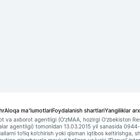
hr
Aloqa ma'lumotlari
Foydalanish shartlari
Yangiliklar arx
t va axborot agentligi (O‘zMAA, hozirgi O‘zbekiston Res
ar agentligi) tomonidan 13.03.2015 yil sanasida 0944
allarni to‘liq ko‘chirish yoki qisman iqtibos keltirishga, 