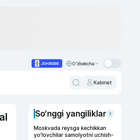
O‘zbekcha
Kabinet
So‘nggi yangiliklar
al
Moskvada reysga kechikkan
yo‘lovchilar samolyotni uchish-