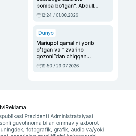
bomba bo‘lgan”. Abdulla
Oripovni siyosiy
12:24 / 01.08.2026
ayblovlardan asrab
qolgan voqea
Dunyo
Mariupol qamalini yorib
oʻtgan va “Izvarino
qozoni”dan chiqqan
qahramon — Ukraina
19:50 / 29.07.2026
armiyasi bosh
qoʻmondoni Drapatiy
haqida
ivi
Reklama
publikasi Prezidenti Administratsiyasi
-sonli guvohnoma bilan ommaviy axborot
shuningdek, fotografik, grafik, audio va/yoki