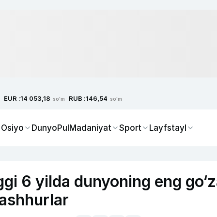
EUR :
RUB :
14 053,18
146,54
so'm
so'm
 Osiyo
Dunyo
Pul
Madaniyat
Sport
Layfstayl
nggi 6 yilda dunyoning eng go‘z
mashhurlar