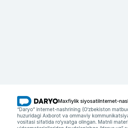
Maxfiylik siyosati
Internet-nas
“Daryo” internet-nashrining (O‘zbekiston matbuo
huzuridagi Axborot va ommaviy kommunikatsiyal
vositasi sifatida ro‘yxatga olingan. Matnli materi