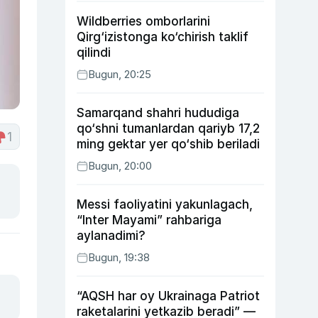
Wildberries omborlarini
Qirg‘izistonga ko‘chirish taklif
qilindi
Bugun, 20:25
Samarqand shahri hududiga
qo‘shni tumanlardan qariyb 17,2
1
ming gektar yer qo‘shib beriladi
Bugun, 20:00
Messi faoliyatini yakunlagach,
“Inter Mayami” rahbariga
aylanadimi?
Bugun, 19:38
“AQSH har oy Ukrainaga Patriot
raketalarini yetkazib beradi” —