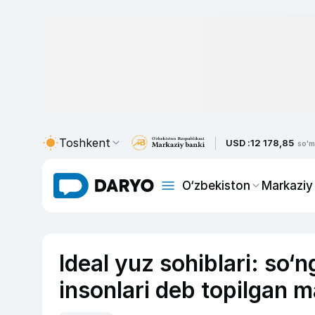
Toshkent
USD :
12 178,85
so'm
O‘zbekiston
Markaziy
Ideal yuz sohiblari: so‘
insonlari deb topilgan 