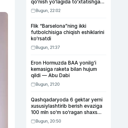
qo‘nish yo‘lagida to‘xtatishga
urindi (video)
Bugun, 22:02
Flik “Barselona”ning ikki
futbolchisiga chiqish eshiklarini
ko‘rsatdi
Bugun, 21:37
Eron Hormuzda BAA yonilg‘i
kemasiga raketa bilan hujum
qildi — Abu Dabi
Bugun, 21:20
Qashqadaryoda 6 gektar yerni
xususiylashtirib berish evaziga
100 mln so‘m so‘ragan shaxs
ushlandi
Bugun, 20:50