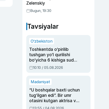
Zelenskiy
Bugun, 19:30
Tavsiyalar
O‘zbekiston
Toshkentda o‘pirilib
tushgan yo‘l qurilishi
bo‘yicha 6 kishiga sud
hukmi o‘qildi
10:10 / 05.08.2026
Madaniyat
“U boshqalar baxti uchun
tug‘ilgan edi”. Bir umr
otasini kutgan aktrisa va
dublyaj ustasi Rimma
13:55 / 04.08.2026