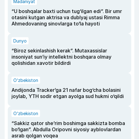
Madaniyat
“U boshqalar baxti uchun tug‘ilgan edi”. Bir umr
otasini kutgan aktrisa va dublyaj ustasi Rimma
Ahmedovaning sinovlarga to‘la hayoti
Dunyo
“Biroz sekinlashish kerak”. Mutaxassislar
insoniyat sun’iy intellektni boshqara olmay
qolishidan xavotir bildirdi
O‘zbekiston
Andijonda Tracker’ga 21 nafar bog‘cha bolasini
joylab, YTH sodir etgan ayolga sud hukmi o‘qildi
O‘zbekiston
“Sakkiz qator she’rim boshimga sakkizta bomba
bo‘lgan”. Abdulla Oripovni siyosiy ayblovlardan
asrab qolgan voqea