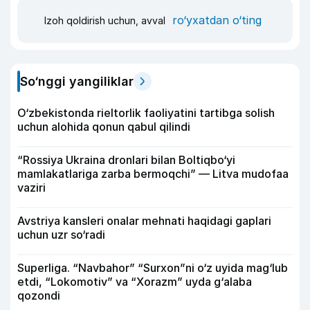
ro‘yxatdan o‘ting
Izoh qoldirish uchun, avval
So‘nggi yangiliklar
O‘zbekistonda rieltorlik faoliyatini tartibga solish
uchun alohida qonun qabul qilindi
“Rossiya Ukraina dronlari bilan Boltiqbo‘yi
mamlakatlariga zarba bermoqchi” — Litva mudofaa
vaziri
Avstriya kansleri onalar mehnati haqidagi gaplari
uchun uzr so‘radi
Superliga. “Navbahor” “Surxon”ni o‘z uyida mag‘lub
etdi, “Lokomotiv” va “Xorazm” uyda g‘alaba
qozondi