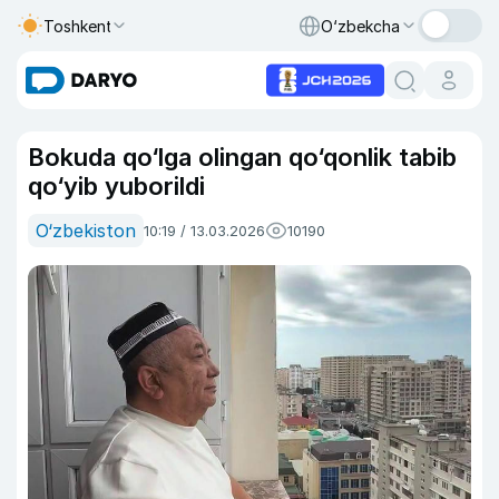
Toshkent
O‘zbekcha
Bokuda qo‘lga olingan qo‘qonlik tabib
qo‘yib yuborildi
O‘zbekiston
10:19 / 13.03.2026
10190