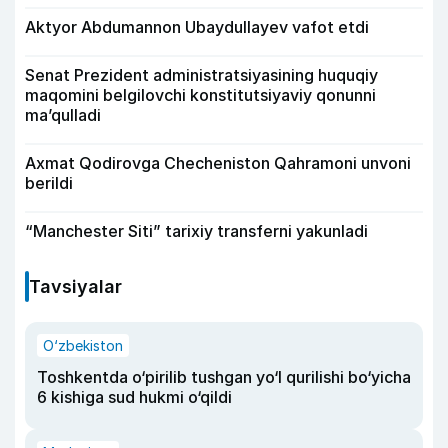
Aktyor Abdu­mannon Ubaydullayev vafot etdi
Senat Prezident administratsiyasining huquqiy
maqomini belgilovchi konstitutsiyaviy qonunni
ma’qulladi
Axmat Qodirovga Checheniston Qahramoni unvoni
berildi
“Manchester Siti” tarixiy transferni yakunladi
Tavsiyalar
O‘zbekiston
Toshkentda o‘pirilib tushgan yo‘l qurilishi bo‘yicha
6 kishiga sud hukmi o‘qildi