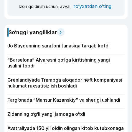
ro‘yxatdan o‘ting
Izoh qoldirish uchun, avval
So‘nggi yangiliklar
Jo Baydenning saratoni tanasiga tarqab ketdi
“Barselona” Alvaresni qo‘lga kiritishning yangi
usulini topdi
Grenlandiyada Trampga aloqador neft kompaniyasi
hukumat ruxsatisiz ish boshladi
Farg‘onada “Mansur Kazanskiy” va sherigi ushlandi
Zidanning o‘g‘li yangi jamoaga o‘tdi
Avstraliyada 150 yil oldin olingan kitob kutubxonaga