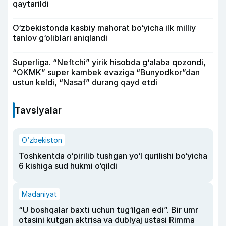
qaytarildi
O‘zbekistonda kasbiy mahorat bo‘yicha ilk milliy
tanlov g‘oliblari aniqlandi
Superliga. “Neftchi” yirik hisobda g‘alaba qozondi,
“OKMK” super kambek evaziga “Bunyodkor”dan
ustun keldi, “Nasaf” durang qayd etdi
Tavsiyalar
O‘zbekiston
Toshkentda o‘pirilib tushgan yo‘l qurilishi bo‘yicha
6 kishiga sud hukmi o‘qildi
Madaniyat
“U boshqalar baxti uchun tug‘ilgan edi”. Bir umr
otasini kutgan aktrisa va dublyaj ustasi Rimma