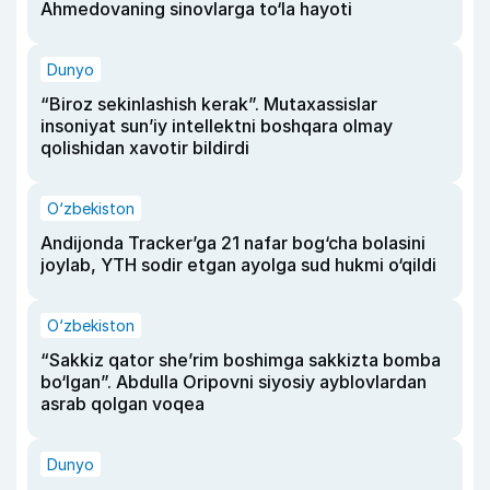
Ahmedovaning sinovlarga to‘la hayoti
Dunyo
“Biroz sekinlashish kerak”. Mutaxassislar
insoniyat sun’iy intellektni boshqara olmay
qolishidan xavotir bildirdi
O‘zbekiston
Andijonda Tracker’ga 21 nafar bog‘cha bolasini
joylab, YTH sodir etgan ayolga sud hukmi o‘qildi
O‘zbekiston
“Sakkiz qator she’rim boshimga sakkizta bomba
bo‘lgan”. Abdulla Oripovni siyosiy ayblovlardan
asrab qolgan voqea
Dunyo