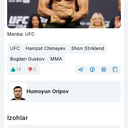
Manba: UFC
UFC
Hamzat Chimayev
Shon Striklend
Bogdan Guskov
MMA
14
5
Humoyun Oripov
Izohlar