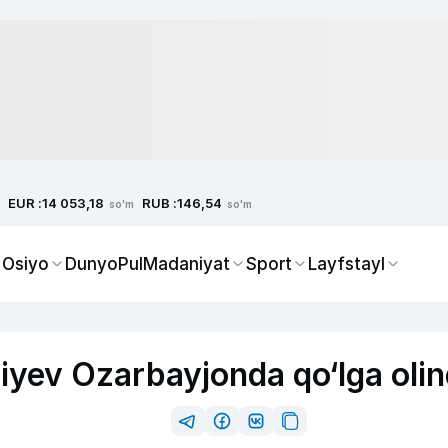
EUR :
RUB :
14 053,18
146,54
so'm
so'm
 Osiyo
Dunyo
Pul
Madaniyat
Sport
Layfstayl
liyev Ozarbayjonda qo‘lga olin