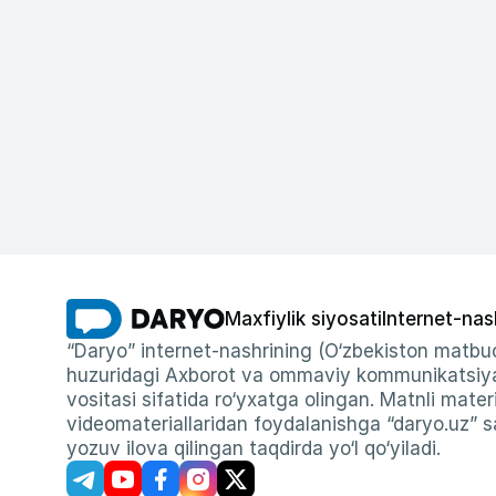
Maxfiylik siyosati
Internet-nas
“Daryo” internet-nashrining (O‘zbekiston matbuo
huzuridagi Axborot va ommaviy kommunikatsiyal
vositasi sifatida ro‘yxatga olingan. Matnli materi
videomateriallaridan foydalanishga “daryo.uz” sa
yozuv ilova qilingan taqdirda yo‘l qo‘yiladi.