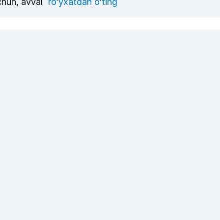
uchun, avval
ro‘yxatdan o‘ting