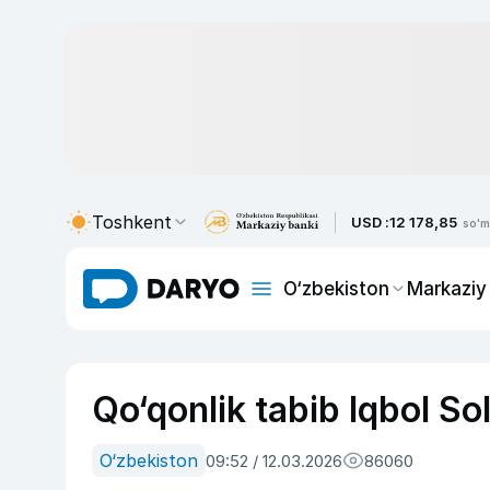
Toshkent
USD :
12 178,85
so'm
O‘zbekiston
Markaziy
Qo‘qonlik tabib Iqbol So
O‘zbekiston
09:52 / 12.03.2026
86060