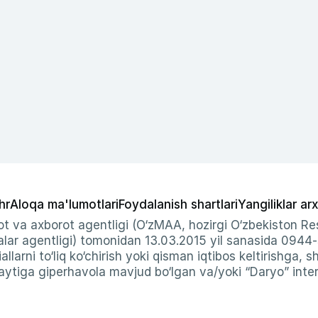
hr
Aloqa ma'lumotlari
Foydalanish shartlari
Yangiliklar arx
t va axborot agentligi (O‘zMAA, hozirgi O‘zbekiston Res
ar agentligi) tomonidan 13.03.2015 yil sanasida 0944
allarni to‘liq ko‘chirish yoki qisman iqtibos keltirishga, 
ytiga giperhavola mavjud bo‘lgan va/yoki “Daryo” intern