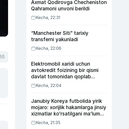
Axmat Qodirovga Checheniston
Qahramoni unvoni berildi
Kecha, 22:31
“Manchester Siti” tarixiy
transferni yakunladi
Kecha, 22:06
36
Elektromobil xaridi uchun
avtokredit foizining bir qismi
davlat tomonidan qoplab
berilishi mumkin
Kecha, 22:04
Janubiy Koreya futbolida yirik
mojaro: xorijlik hakamlarga jinsiy
xizmatlar ko‘rsatilgani ma’lum
qilindi
Kecha, 21:35