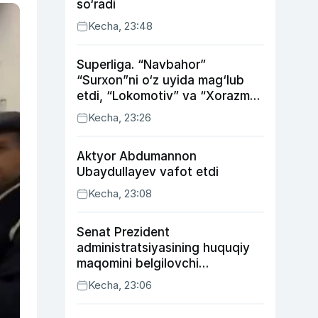
so‘radi
Kecha, 23:48
Superliga. “Navbahor”
“Surxon”ni o‘z uyida mag‘lub
etdi, “Lokomotiv” va “Xorazm”
uyda g‘alaba qozondi
Kecha, 23:26
Aktyor Abdu­mannon
Ubaydullayev vafot etdi
Kecha, 23:08
Senat Prezident
administratsiyasining huquqiy
maqomini belgilovchi
konstitutsiyaviy qonunni
Kecha, 23:06
ma’qulladi