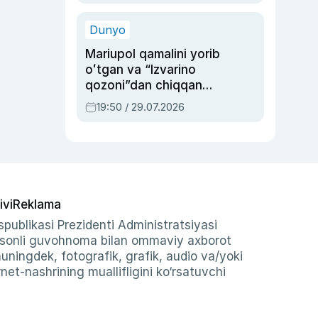
qolgan voqea
Dunyo
Mariupol qamalini yorib
oʻtgan va “Izvarino
qozoni”dan chiqqan
qahramon — Ukraina
19:50 / 29.07.2026
armiyasi bosh
qoʻmondoni Drapatiy
haqida
ivi
Reklama
publikasi Prezidenti Administratsiyasi
-sonli guvohnoma bilan ommaviy axborot
shuningdek, fotografik, grafik, audio va/yoki
et-nashrining muallifligini ko‘rsatuvchi