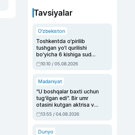
Tavsiyalar
O‘zbekiston
Toshkentda o‘pirilib
tushgan yo‘l qurilishi
bo‘yicha 6 kishiga sud
hukmi o‘qildi
10:10 / 05.08.2026
Madaniyat
“U boshqalar baxti uchun
tug‘ilgan edi”. Bir umr
otasini kutgan aktrisa va
dublyaj ustasi Rimma
13:55 / 04.08.2026
Ahmedovaning
sinovlarga to‘la hayoti
Dunyo