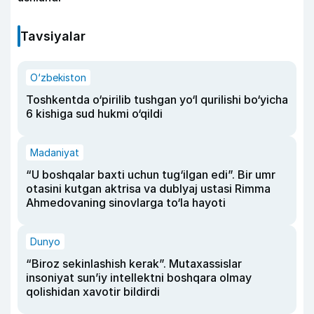
Tavsiyalar
O‘zbekiston
Toshkentda o‘pirilib tushgan yo‘l qurilishi bo‘yicha
6 kishiga sud hukmi o‘qildi
Madaniyat
“U boshqalar baxti uchun tug‘ilgan edi”. Bir umr
otasini kutgan aktrisa va dublyaj ustasi Rimma
Ahmedovaning sinovlarga to‘la hayoti
Dunyo
“Biroz sekinlashish kerak”. Mutaxassislar
insoniyat sun’iy intellektni boshqara olmay
qolishidan xavotir bildirdi