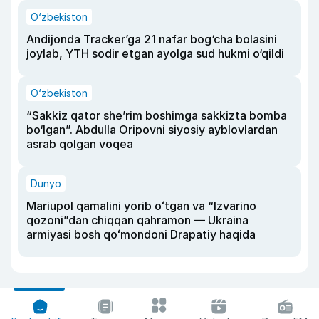
O‘zbekiston
Andijonda Tracker’ga 21 nafar bog‘cha bolasini
joylab, YTH sodir etgan ayolga sud hukmi o‘qildi
O‘zbekiston
“Sakkiz qator she’rim boshimga sakkizta bomba
bo‘lgan”. Abdulla Oripovni siyosiy ayblovlardan
asrab qolgan voqea
Dunyo
Mariupol qamalini yorib oʻtgan va “Izvarino
qozoni”dan chiqqan qahramon — Ukraina
armiyasi bosh qoʻmondoni Drapatiy haqida