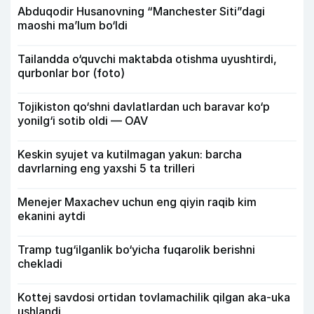
Abduqodir Husanovning “Manchester Siti”dagi
maoshi ma’lum bo‘ldi
Tailandda o‘quvchi maktabda otishma uyushtirdi,
qurbonlar bor (foto)
Tojikiston qo‘shni davlatlardan uch baravar ko‘p
yonilg‘i sotib oldi — OAV
Keskin syujet va kutilmagan yakun: barcha
davrlarning eng yaxshi 5 ta trilleri
Menejer Maxachev uchun eng qiyin raqib kim
ekanini aytdi
Tramp tug‘ilganlik bo‘yicha fuqarolik berishni
chekladi
Kottej savdosi ortidan tovlamachilik qilgan aka-uka
ushlandi