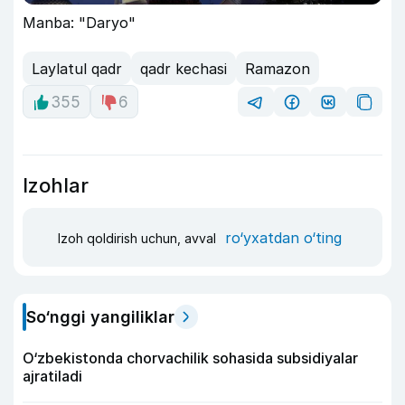
Manba: "Daryo"
Laylatul qadr
qadr kechasi
Ramazon
355
6
Izohlar
ro‘yxatdan o‘ting
Izoh qoldirish uchun, avval
So‘nggi yangiliklar
O‘zbekistonda chorvachilik sohasida subsidiyalar
ajratiladi