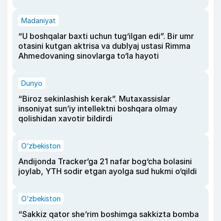
Madaniyat
“U boshqalar baxti uchun tug‘ilgan edi”. Bir umr
otasini kutgan aktrisa va dublyaj ustasi Rimma
Ahmedovaning sinovlarga to‘la hayoti
Dunyo
“Biroz sekinlashish kerak”. Mutaxassislar
insoniyat sun’iy intellektni boshqara olmay
qolishidan xavotir bildirdi
O‘zbekiston
Andijonda Tracker’ga 21 nafar bog‘cha bolasini
joylab, YTH sodir etgan ayolga sud hukmi o‘qildi
O‘zbekiston
“Sakkiz qator she’rim boshimga sakkizta bomba