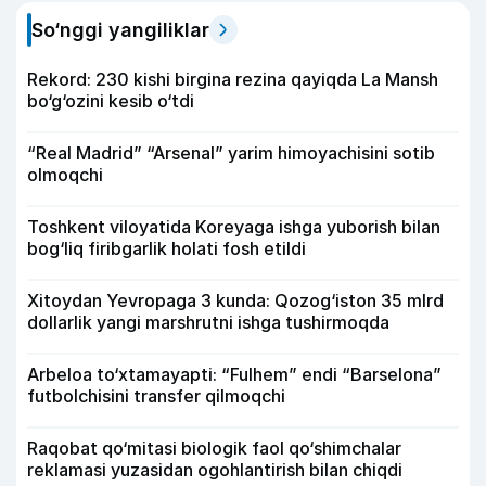
So‘nggi yangiliklar
Rekord: 230 kishi birgina rezina qayiqda La Mansh
bo‘g‘ozini kesib o‘tdi
“Real Madrid” “Arsenal” yarim himoyachisini sotib
olmoqchi
Toshkent viloyatida Koreyaga ishga yuborish bilan
bog‘liq firibgarlik holati fosh etildi
Xitoydan Yevropaga 3 kunda: Qozog‘iston 35 mlrd
dollarlik yangi marshrutni ishga tushirmoqda
Arbeloa to‘xtamayapti: “Fulhem” endi “Barselona”
futbolchisini transfer qilmoqchi
Raqobat qo‘mitasi biologik faol qo‘shimchalar
reklamasi yuzasidan ogohlantirish bilan chiqdi