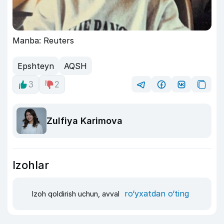
Manba: Reuters
Epshteyn
AQSH
3
2
Zulfiya Karimova
Izohlar
ro‘yxatdan o‘ting
Izoh qoldirish uchun, avval