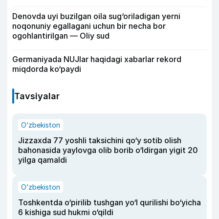
Denovda uyi buzilgan oila sug‘oriladigan yerni
noqonuniy egallagani uchun bir necha bor
ogohlantirilgan — Oliy sud
Germaniyada NUJlar haqidagi xabarlar rekord
miqdorda ko‘paydi
Tavsiyalar
O‘zbekiston
Jizzaxda 77 yoshli taksichini qo‘y sotib olish
bahonasida yaylovga olib borib o‘ldirgan yigit 20
yilga qamaldi
O‘zbekiston
Toshkentda o‘pirilib tushgan yo‘l qurilishi bo‘yicha
6 kishiga sud hukmi o‘qildi