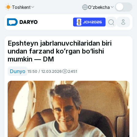
Toshkent
O‘zbekcha
Epshteyn jabrlanuvchilaridan biri
undan farzand koʻrgan bo‘lishi
mumkin — DM
Dunyo
15:50 / 12.03.2026
2451