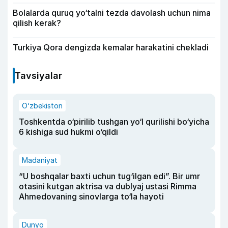
Bolalarda quruq yo‘talni tezda davolash uchun nima
qilish kerak?
Turkiya Qora dengizda kemalar harakatini chekladi
Tavsiyalar
O‘zbekiston
Toshkentda o‘pirilib tushgan yo‘l qurilishi bo‘yicha
6 kishiga sud hukmi o‘qildi
Madaniyat
“U boshqalar baxti uchun tug‘ilgan edi”. Bir umr
otasini kutgan aktrisa va dublyaj ustasi Rimma
Ahmedovaning sinovlarga to‘la hayoti
Dunyo