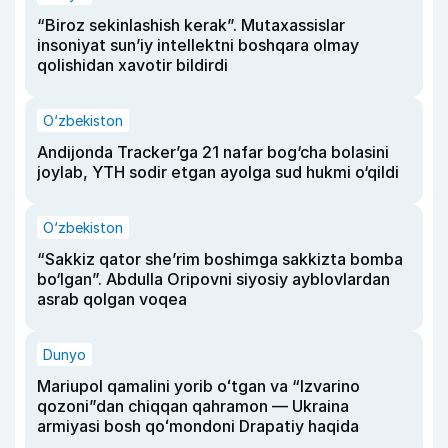
“Biroz sekinlashish kerak”. Mutaxassislar
insoniyat sun’iy intellektni boshqara olmay
qolishidan xavotir bildirdi
O‘zbekiston
Andijonda Tracker’ga 21 nafar bog‘cha bolasini
joylab, YTH sodir etgan ayolga sud hukmi o‘qildi
O‘zbekiston
“Sakkiz qator she’rim boshimga sakkizta bomba
bo‘lgan”. Abdulla Oripovni siyosiy ayblovlardan
asrab qolgan voqea
Dunyo
Mariupol qamalini yorib oʻtgan va “Izvarino
qozoni”dan chiqqan qahramon — Ukraina
armiyasi bosh qoʻmondoni Drapatiy haqida