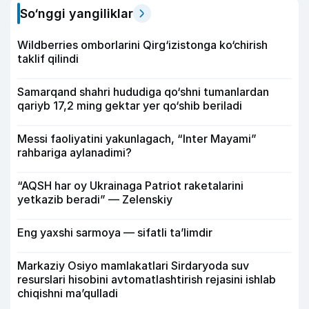
So‘nggi yangiliklar
Wildberries omborlarini Qirg‘izistonga ko‘chirish
taklif qilindi
Samarqand shahri hududiga qo‘shni tumanlardan
qariyb 17,2 ming gektar yer qo‘shib beriladi
Messi faoliyatini yakunlagach, “Inter Mayami”
rahbariga aylanadimi?
“AQSH har oy Ukrainaga Patriot raketalarini
yetkazib beradi” — Zelenskiy
Eng yaxshi sarmoya — sifatli ta’limdir
Markaziy Osiyo mamlakatlari Sirdaryoda suv
resurslari hisobini avtomatlashtirish rejasini ishlab
chiqishni ma’qulladi