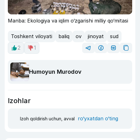
Manba: Ekologiya va iqlim o‘zgarishi milliy qo‘mitasi
Toshkent viloyati
baliq
ov
jinoyat
sud
2
1
Humoyun Murodov
Izohlar
ro‘yxatdan o‘ting
Izoh qoldirish uchun, avval