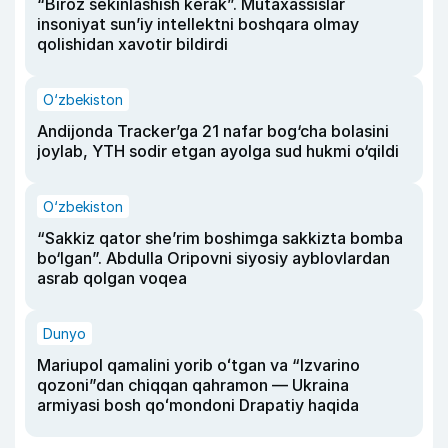
“Biroz sekinlashish kerak”. Mutaxassislar
insoniyat sun’iy intellektni boshqara olmay
qolishidan xavotir bildirdi
O‘zbekiston
Andijonda Tracker’ga 21 nafar bog‘cha bolasini
joylab, YTH sodir etgan ayolga sud hukmi o‘qildi
O‘zbekiston
“Sakkiz qator she’rim boshimga sakkizta bomba
bo‘lgan”. Abdulla Oripovni siyosiy ayblovlardan
asrab qolgan voqea
Dunyo
Mariupol qamalini yorib oʻtgan va “Izvarino
qozoni”dan chiqqan qahramon — Ukraina
armiyasi bosh qoʻmondoni Drapatiy haqida