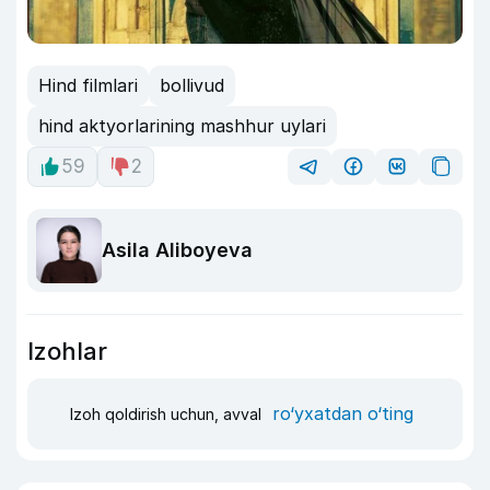
Hind filmlari
bollivud
hind aktyorlarining mashhur uylari
59
2
Asila Aliboyeva
Izohlar
ro‘yxatdan o‘ting
Izoh qoldirish uchun, avval