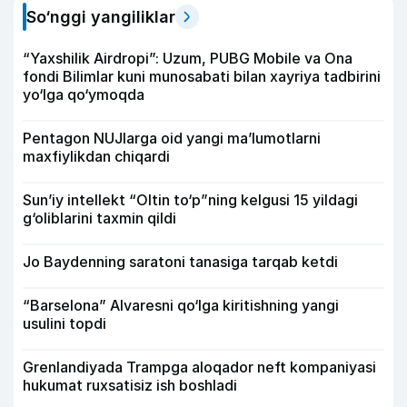
So‘nggi yangiliklar
“Yaxshilik Airdropi”: Uzum, PUBG Mobile va Ona
fondi Bilimlar kuni munosabati bilan xayriya tadbirini
yo‘lga qo‘ymoqda
Pentagon NUJlarga oid yangi maʼlumotlarni
maxfiylikdan chiqardi
Sun’iy intellekt “Oltin to‘p”ning kelgusi 15 yildagi
g‘oliblarini taxmin qildi
Jo Baydenning saratoni tanasiga tarqab ketdi
“Barselona” Alvaresni qo‘lga kiritishning yangi
usulini topdi
Grenlandiyada Trampga aloqador neft kompaniyasi
hukumat ruxsatisiz ish boshladi