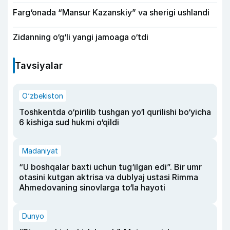
Farg‘onada “Mansur Kazanskiy” va sherigi ushlandi
Zidanning o‘g‘li yangi jamoaga o‘tdi
Tavsiyalar
O‘zbekiston
Toshkentda o‘pirilib tushgan yo‘l qurilishi bo‘yicha
6 kishiga sud hukmi o‘qildi
Madaniyat
“U boshqalar baxti uchun tug‘ilgan edi”. Bir umr
otasini kutgan aktrisa va dublyaj ustasi Rimma
Ahmedovaning sinovlarga to‘la hayoti
Dunyo