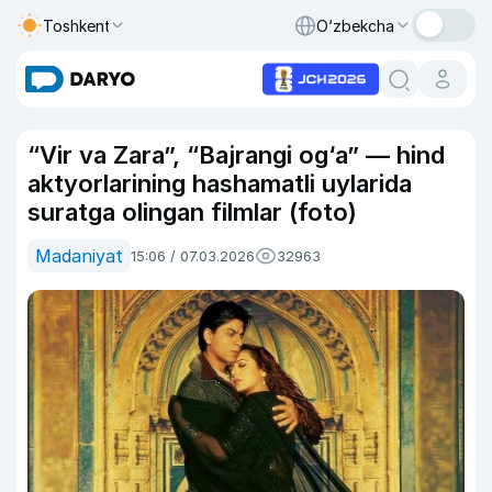
Toshkent
O‘zbekcha
“Vir va Zara”, “Bajrangi og‘a” — hind
aktyorlarining hashamatli uylarida
suratga olingan filmlar (foto)
Madaniyat
15:06 / 07.03.2026
32963