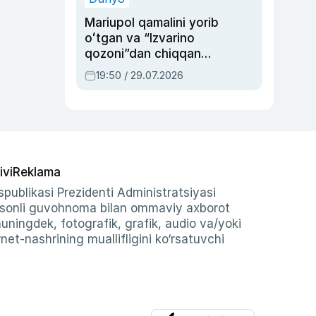
Mariupol qamalini yorib
oʻtgan va “Izvarino
qozoni”dan chiqqan
qahramon — Ukraina
19:50 / 29.07.2026
armiyasi bosh
qoʻmondoni Drapatiy
haqida
ivi
Reklama
publikasi Prezidenti Administratsiyasi
-sonli guvohnoma bilan ommaviy axborot
shuningdek, fotografik, grafik, audio va/yoki
et-nashrining muallifligini ko‘rsatuvchi