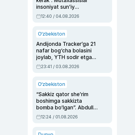
kerak”. Mutaxassislar
insoniyat sun’iy
intellektni boshqara
12:40 / 04.08.2026
olmay qolishidan xavotir
bildirdi
O‘zbekiston
Andijonda Tracker’ga 21
nafar bog‘cha bolasini
joylab, YTH sodir etgan
ayolga sud hukmi o‘qildi
23:41 / 03.08.2026
O‘zbekiston
“Sakkiz qator she’rim
boshimga sakkizta
bomba bo‘lgan”. Abdulla
Oripovni siyosiy
12:24 / 01.08.2026
ayblovlardan asrab
qolgan voqea
Dunyo