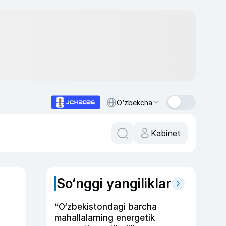
O‘zbekcha
Kabinet
So‘nggi yangiliklar
“O‘zbekistondagi barcha
mahallalarning energetik