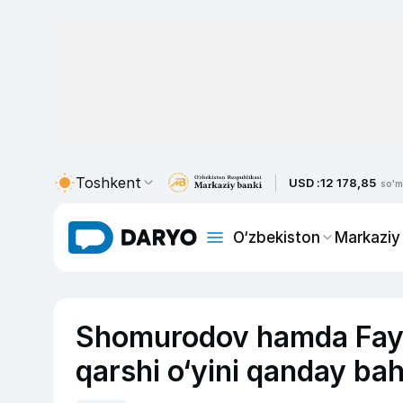
Toshkent
USD :
12 178,85
so'm
O‘zbekiston
Markaziy
Shomurodov hamda Fayz
qarshi o‘yini qanday ba