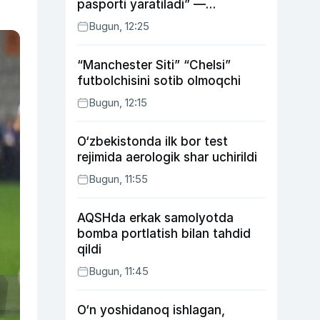
pasporti yaratiladi” —
Energetika vaziri
Bugun, 12:25
“Manchester Siti” “Chelsi”
futbolchisini sotib olmoqchi
Bugun, 12:15
O‘zbekistonda ilk bor test
rejimida aerologik shar uchirildi
Bugun, 11:55
AQSHda erkak samolyotda
bomba portlatish bilan tahdid
qildi
Bugun, 11:45
O‘n yoshidanoq ishlagan,