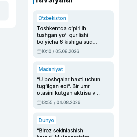
O‘zbekiston
Toshkentda o‘pirilib
tushgan yo‘l qurilishi
bo‘yicha 6 kishiga sud
hukmi o‘qildi
10:10 / 05.08.2026
Madaniyat
“U boshqalar baxti uchun
tug‘ilgan edi”. Bir umr
otasini kutgan aktrisa va
dublyaj ustasi Rimma
13:55 / 04.08.2026
Ahmedovaning
sinovlarga to‘la hayoti
Dunyo
“Biroz sekinlashish