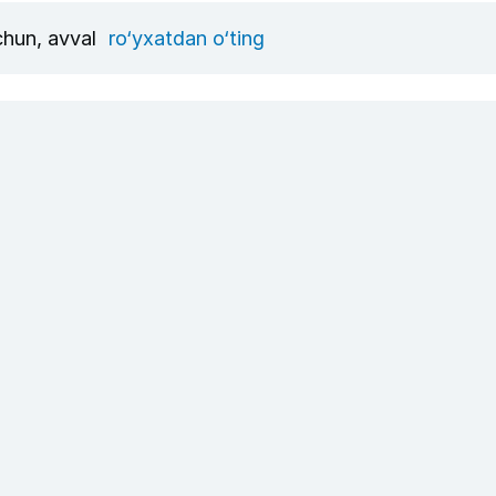
uchun, avval
ro‘yxatdan o‘ting