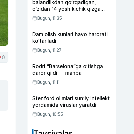
balandlikdan qo‘rqadigan,
o‘zidan 14 yosh kichik qizga
uylangan Yorqinxo‘ja Umarov
Bugun, 11:35
34 yoshda
Dam olish kunlari havo harorati
ko‘tariladi
Bugun, 11:27
0
Rodri “Barselona”ga o‘tishga
qaror qildi — manba
Bugun, 11:11
Stenford olimlari sun’iy intellekt
yordamida viruslar yaratdi
Bugun, 10:55
Tavsiyalar