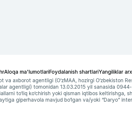
hr
Aloqa ma'lumotlari
Foydalanish shartlari
Yangiliklar arx
t va axborot agentligi (O‘zMAA, hozirgi O‘zbekiston Res
ar agentligi) tomonidan 13.03.2015 yil sanasida 0944
allarni to‘liq ko‘chirish yoki qisman iqtibos keltirishga, 
ytiga giperhavola mavjud bo‘lgan va/yoki “Daryo” intern