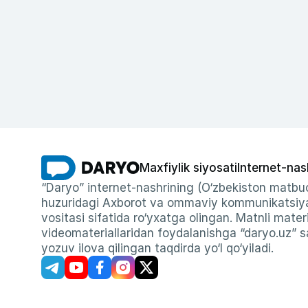
Maxfiylik siyosati
Internet-nas
“Daryo” internet-nashrining (O‘zbekiston matbuo
huzuridagi Axborot va ommaviy kommunikatsiyal
vositasi sifatida ro‘yxatga olingan. Matnli materi
videomateriallaridan foydalanishga “daryo.uz” sa
yozuv ilova qilingan taqdirda yo‘l qo‘yiladi.