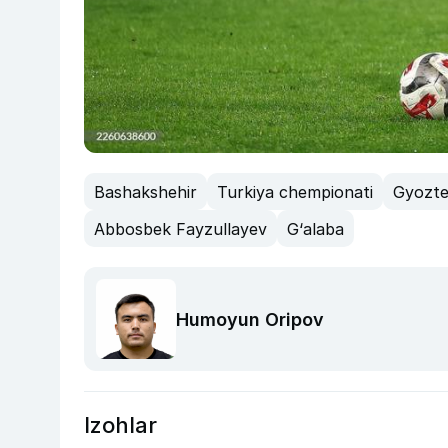
Bashakshehir
Turkiya chempionati
Gyozt
Abbosbek Fayzullayev
G‘alaba
Humoyun Oripov
Izohlar