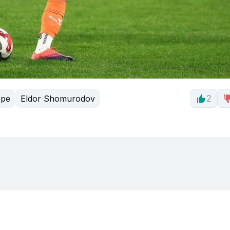
epe
Eldor Shomurodov
2