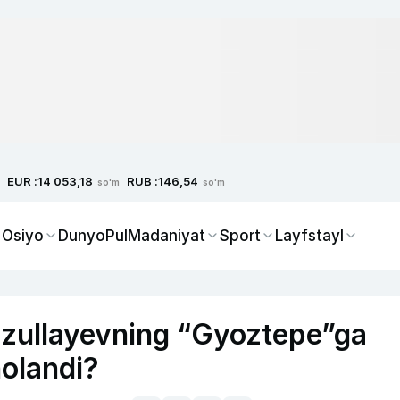
EUR :
RUB :
14 053,18
146,54
so'm
so'm
 Osiyo
Dunyo
Pul
Madaniyat
Sport
Layfstayl
ullayevning “Gyoztepe”ga
holandi?