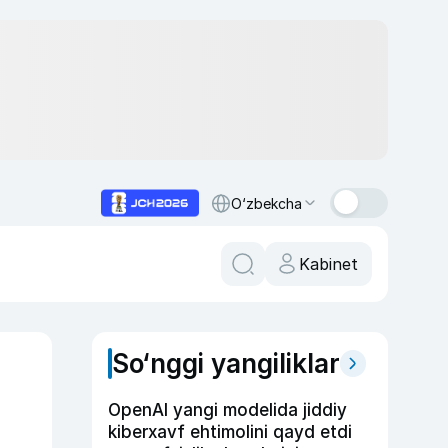
O‘zbekcha
Kabinet
So‘nggi yangiliklar
OpenAI yangi modelida jiddiy
kiberxavf ehtimolini qayd etdi