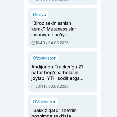
Ahmedovaning
sinovlarga to‘la hayoti
Dunyo
“Biroz sekinlashish
kerak”. Mutaxassislar
insoniyat sun’iy
intellektni boshqara
12:40 / 04.08.2026
olmay qolishidan xavotir
bildirdi
O‘zbekiston
Andijonda Tracker’ga 21
nafar bog‘cha bolasini
joylab, YTH sodir etgan
ayolga sud hukmi o‘qildi
23:41 / 03.08.2026
O‘zbekiston
“Sakkiz qator she’rim
boshimga sakkizta