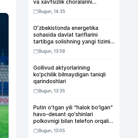
va xavfsizlik choralarini
kuchaytirdi
Bugun, 14:35
Oʻzbekistonda energetika
sohasida davlat tariflarini
tartibga solishning yangi tizimi
joriy etildi
Bugun, 13:58
Gollivud aktyorlarining
ko‘pchilik bilmaydigan taniqli
qarindoshlari
Bugun, 13:35
Putin o‘tgan yili “halok bo‘lgan”
havo-desant qo‘shinlari
polkovnigi bilan telefon orqali
suhbatlashdi
Bugun, 13:05