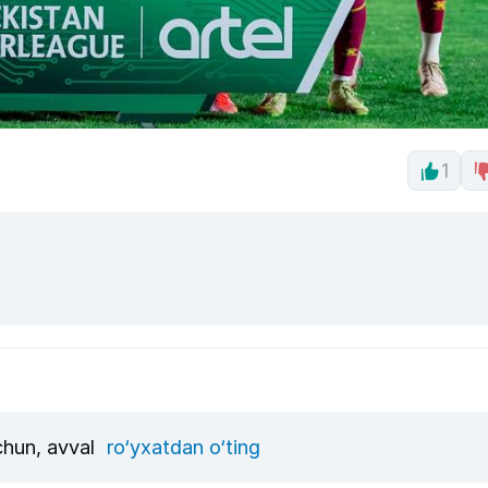
1
uchun, avval
ro‘yxatdan o‘ting