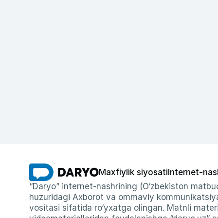
Maxfiylik siyosati
Internet-nas
“Daryo” internet-nashrining (O‘zbekiston matbuo
huzuridagi Axborot va ommaviy kommunikatsiyal
vositasi sifatida ro‘yxatga olingan. Matnli materi