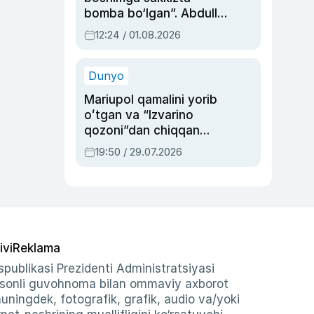
bomba bo‘lgan”. Abdulla
Oripovni siyosiy
12:24 / 01.08.2026
ayblovlardan asrab
qolgan voqea
Dunyo
Mariupol qamalini yorib
oʻtgan va “Izvarino
qozoni”dan chiqqan
qahramon — Ukraina
19:50 / 29.07.2026
armiyasi bosh
qoʻmondoni Drapatiy
haqida
ivi
Reklama
publikasi Prezidenti Administratsiyasi
-sonli guvohnoma bilan ommaviy axborot
shuningdek, fotografik, grafik, audio va/yoki