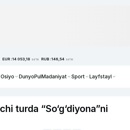
EUR :
RUB :
14 053,18
146,54
so'm
so'm
 Osiyo
Dunyo
Pul
Madaniyat
Sport
Layfstayl
chi turda “So‘g‘diyona”ni