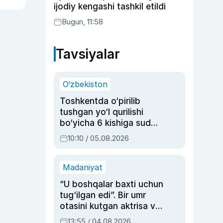
ijodiy kengashi tashkil etildi
Bugun, 11:58
Tavsiyalar
O‘zbekiston
Toshkentda o‘pirilib
tushgan yo‘l qurilishi
bo‘yicha 6 kishiga sud
hukmi o‘qildi
10:10 / 05.08.2026
Madaniyat
“U boshqalar baxti uchun
tug‘ilgan edi”. Bir umr
otasini kutgan aktrisa va
dublyaj ustasi Rimma
13:55 / 04.08.2026