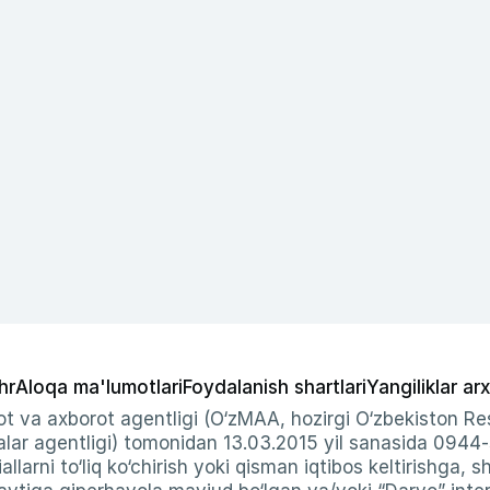
hr
Aloqa ma'lumotlari
Foydalanish shartlari
Yangiliklar arx
t va axborot agentligi (O‘zMAA, hozirgi O‘zbekiston Res
ar agentligi) tomonidan 13.03.2015 yil sanasida 0944
allarni to‘liq ko‘chirish yoki qisman iqtibos keltirishga, 