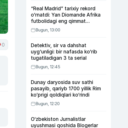
“Real Madrid” tarixiy rekord
o‘rnatdi: Yan Diomande Afrika
futbolidagi eng qimmat
transferga aylandi
Bugun, 13:00
0
Detektiv, sir va dahshat
uyg‘unligi: bir nafasda ko‘rib
tugatiladigan 3 ta serial
Bugun, 12:45
Dunay daryosida suv sathi
pasayib, qariyb 1700 yillik Rim
ko‘prigi qoldiqlari ko‘rindi
Bugun, 12:20
O‘zbekiston Jurnalistlar
uyushmasi qoshida Blogerlar