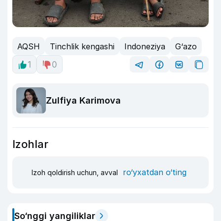
AQSH
Tinchlik kengashi
Indoneziya
G‘azo
1
0
Zulfiya Karimova
Izohlar
ro‘yxatdan o‘ting
Izoh qoldirish uchun, avval
So‘nggi yangiliklar