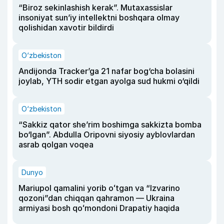
“Biroz sekinlashish kerak”. Mutaxassislar
insoniyat sun’iy intellektni boshqara olmay
qolishidan xavotir bildirdi
O‘zbekiston
Andijonda Tracker’ga 21 nafar bog‘cha bolasini
joylab, YTH sodir etgan ayolga sud hukmi o‘qildi
O‘zbekiston
“Sakkiz qator she’rim boshimga sakkizta bomba
bo‘lgan”. Abdulla Oripovni siyosiy ayblovlardan
asrab qolgan voqea
Dunyo
Mariupol qamalini yorib oʻtgan va “Izvarino
qozoni”dan chiqqan qahramon — Ukraina
armiyasi bosh qoʻmondoni Drapatiy haqida