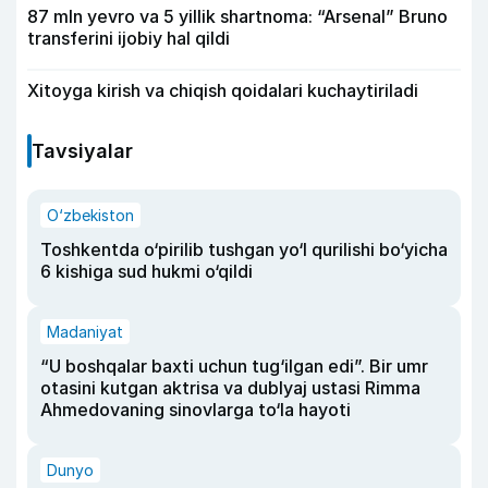
87 mln yevro va 5 yillik shartnoma: “Arsenal” Bruno
transferini ijobiy hal qildi
Xitoyga kirish va chiqish qoidalari kuchaytiriladi
Tavsiyalar
O‘zbekiston
Toshkentda o‘pirilib tushgan yo‘l qurilishi bo‘yicha
6 kishiga sud hukmi o‘qildi
Madaniyat
“U boshqalar baxti uchun tug‘ilgan edi”. Bir umr
otasini kutgan aktrisa va dublyaj ustasi Rimma
Ahmedovaning sinovlarga to‘la hayoti
Dunyo