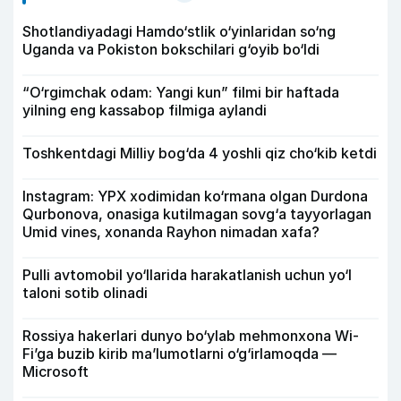
Shotlandiyadagi Hamdo‘stlik o‘yinlaridan so‘ng
Uganda va Pokiston bokschilari g‘oyib bo‘ldi
“O‘rgimchak odam: Yangi kun” filmi bir haftada
yilning eng kassabop filmiga aylandi
Toshkentdagi Milliy bog‘da 4 yoshli qiz cho‘kib ketdi
Instagram: YPX xodimidan ko‘rmana olgan Durdona
Qurbonova, onasiga kutilmagan sovg‘a tayyorlagan
Umid vines, xonanda Rayhon nimadan xafa?
Pulli avtomobil yo‘llarida harakatlanish uchun yo‘l
taloni sotib olinadi
Rossiya hakerlari dunyo bo‘ylab mehmonxona Wi-
Fi’ga buzib kirib ma’lumotlarni o‘g‘irlamoqda —
Microsoft