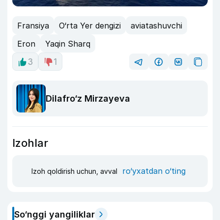
Fransiya
O‘rta Yer dengizi
aviatashuvchi
Eron
Yaqin Sharq
3
1
Dilafro‘z Mirzayeva
Izohlar
ro‘yxatdan o‘ting
Izoh qoldirish uchun, avval
So‘nggi yangiliklar