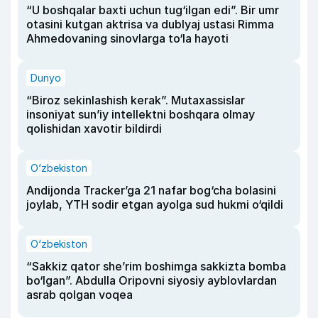
“U boshqalar baxti uchun tug‘ilgan edi”. Bir umr
otasini kutgan aktrisa va dublyaj ustasi Rimma
Ahmedovaning sinovlarga to‘la hayoti
Dunyo
“Biroz sekinlashish kerak”. Mutaxassislar
insoniyat sun’iy intellektni boshqara olmay
qolishidan xavotir bildirdi
O‘zbekiston
Andijonda Tracker’ga 21 nafar bog‘cha bolasini
joylab, YTH sodir etgan ayolga sud hukmi o‘qildi
O‘zbekiston
“Sakkiz qator she’rim boshimga sakkizta bomba
bo‘lgan”. Abdulla Oripovni siyosiy ayblovlardan
asrab qolgan voqea