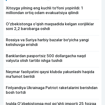
Xitoyga yilning eng kuchli to‘foni yopirildi: 1
milliondan ortiq odam evakuatsiya qilindi
Oʻzbekistonga oʻqish maqsadida kelgan xorijliklar
soni 2,2 barobarga oshdi
Rossiya va Suriya harbiy bazalar bo‘yicha yangi
kelishuvga erishdi
Banklardan pasportsiz 500 dollargacha naqd
valyuta olish tartibi ishga tushdi
Neymar faoliyatini qaysi klubda yakunlashi haqida
ma’lumot berildi
Finlyandiya Ukrainaga Patriot raketalarini berishdan
bosh tortdi
Iyulda Oʻzbekistonga mol goʻshti importi 25 foizga