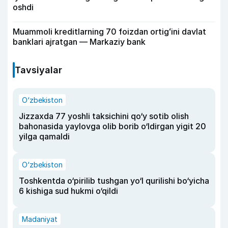
oshdi
Muammoli kreditlarning 70 foizdan ortigʻini davlat
banklari ajratgan — Markaziy bank
Tavsiyalar
O‘zbekiston
Jizzaxda 77 yoshli taksichini qo‘y sotib olish
bahonasida yaylovga olib borib o‘ldirgan yigit 20
yilga qamaldi
O‘zbekiston
Toshkentda o‘pirilib tushgan yo‘l qurilishi bo‘yicha
6 kishiga sud hukmi o‘qildi
Madaniyat